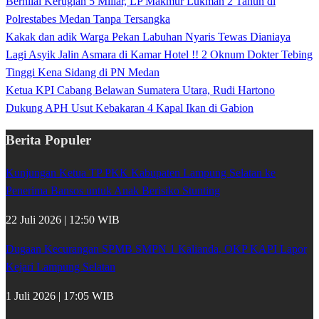
Bernilai Kerugian 5 Miliar, LP Makmur Lukman 2 Tahun di
Polrestabes Medan Tanpa Tersangka
Kakak dan adik Warga Pekan Labuhan Nyaris Tewas Dianiaya
Lagi Asyik Jalin Asmara di Kamar Hotel !! 2 Oknum Dokter Tebing
Tinggi Kena Sidang di PN Medan
Ketua KPI Cabang Belawan Sumatera Utara, Rudi Hartono
Dukung APH Usut Kebakaran 4 Kapal Ikan di Gabion
Berita Populer
Kunjungan Ketua TP PKK Kabupaten Lampung Selatan ke
Penerima Bansos untuk Anak Berisiko Stunting
22 Juli 2026 | 12:50 WIB
Dugaan Kecurangan SPMB SMPN 1 Kalianda, OKP KAPI Lapor
Kejari Lampung Selatan
1 Juli 2026 | 17:05 WIB