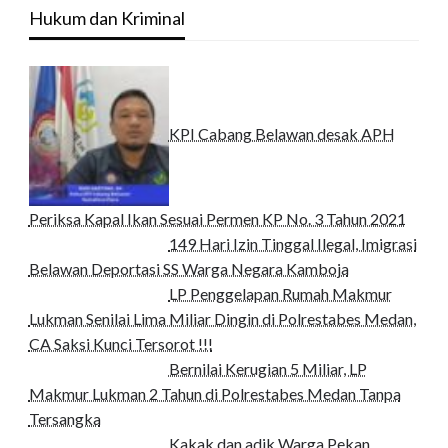
Hukum dan Kriminal
KPI Cabang Belawan desak APH
Periksa Kapal Ikan Sesuai Permen KP No. 3 Tahun 2021
149 Hari Izin Tinggal Ilegal, Imigrasi
Belawan Deportasi SS Warga Negara Kamboja
LP Penggelapan Rumah Makmur
Lukman Senilai Lima Miliar Dingin di Polrestabes Medan,
CA Saksi Kunci Tersorot !!!
Bernilai Kerugian 5 Miliar, LP
Makmur Lukman 2 Tahun di Polrestabes Medan Tanpa
Tersangka
Kakak dan adik Warga Pekan