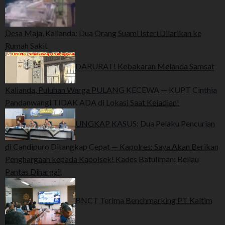
Desa Maja, Kalianda: Dua Orang Suami Isteri Dilarikan ke
Rumah Sakit
DARURAT! Kebakaran Melanda Samsat
Kalianda, Puluhan Warga PULANG KECEWA — KUPT Cinthia
Pandanwangi TIDAK ADA di Lokasi Saat Kejadian!
UNGKAP KASUS: Dua Pelaku Pencurian
di Candipuro Ditangkap Cepat — Kapolres: Saya Akan Berikan
Penghargaan kepada Kapolsek! Kades Batuliman: Beliau
Pantas Dihargai!
BNCT Terima Benchmarking PT Kaltim