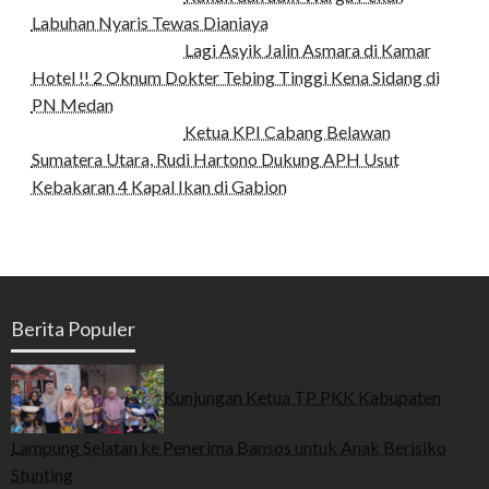
Labuhan Nyaris Tewas Dianiaya
Lagi Asyik Jalin Asmara di Kamar
Hotel !! 2 Oknum Dokter Tebing Tinggi Kena Sidang di
PN Medan
Ketua KPI Cabang Belawan
Sumatera Utara, Rudi Hartono Dukung APH Usut
Kebakaran 4 Kapal Ikan di Gabion
Berita Populer
Kunjungan Ketua TP PKK Kabupaten
Lampung Selatan ke Penerima Bansos untuk Anak Berisiko
Stunting