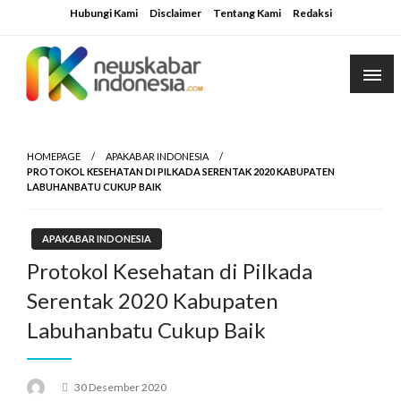
Skip
Hubungi Kami
Disclaimer
Tentang Kami
Redaksi
to
content
HOMEPAGE
APAKABAR INDONESIA
PROTOKOL KESEHATAN DI PILKADA SERENTAK 2020 KABUPATEN
LABUHANBATU CUKUP BAIK
APAKABAR INDONESIA
Protokol Kesehatan di Pilkada
Serentak 2020 Kabupaten
Labuhanbatu Cukup Baik
Posted
30 Desember 2020