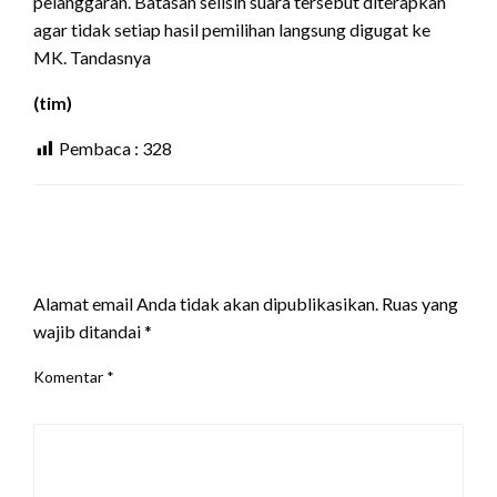
pelanggaran. Batasan selisih suara tersebut diterapkan
agar tidak setiap hasil pemilihan langsung digugat ke
MK. Tandasnya
(tim)
Pembaca :
328
LEAVE A RESPONSE
Alamat email Anda tidak akan dipublikasikan.
Ruas yang
wajib ditandai
*
Komentar
*