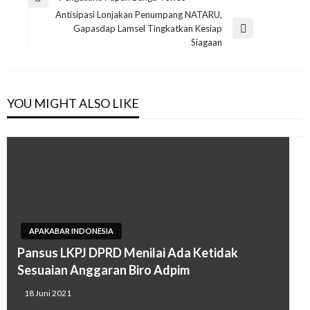
Previous
pos
Antisipasi Lonjakan Penumpang NATARU,
Post
Gapasdap Lamsel Tingkatkan Kesiap
Next
Siagaan
Post
YOU MIGHT ALSO LIKE
APAKABAR INDONESIA
Pansus LKPJ DPRD Menilai Ada Ketidak
Sesuaian Anggaran Biro Adpim
18 Juni 2021