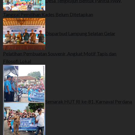
Desa Tengkujuh Bentuk Panitia PAW,
Tanggal Pemilihan Kades Belum Ditetapkan
Disparbud Lampung Selatan Gelar
Pelatihan Pembuatan Souvenir, Angkat Motif Tapis dan
Filosofi Lokal
Semarak HUT RI ke-81, Karnaval Perdana