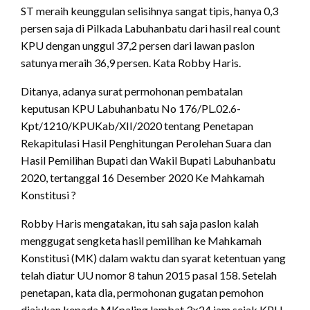
ST meraih keunggulan selisihnya sangat tipis, hanya 0,3
persen saja di Pilkada Labuhanbatu dari hasil real count
KPU dengan unggul 37,2 persen dari lawan paslon
satunya meraih 36,9 persen. Kata Robby Haris.
Ditanya, adanya surat permohonan pembatalan
keputusan KPU Labuhanbatu No 176/PL.02.6-
Kpt/1210/KPUKab/XII/2020 tentang Penetapan
Rekapitulasi Hasil Penghitungan Perolehan Suara dan
Hasil Pemilihan Bupati dan Wakil Bupati Labuhanbatu
2020, tertanggal 16 Desember 2020 Ke Mahkamah
Konstitusi ?
Robby Haris mengatakan, itu sah saja paslon kalah
menggugat sengketa hasil pemilihan ke Mahkamah
Konstitusi (MK) dalam waktu dan syarat ketentuan yang
telah diatur UU nomor 8 tahun 2015 pasal 158. Setelah
penetapan, kata dia, permohonan gugatan pemohon
diajukan kepada MKpaling lambat 3×24 jam sejak KPU