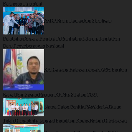
Kariangau Terminal
ASDP Resmi Luncurkan Sterilisasi
Pelabuhan Secara Penuh di 6 Pelabuhan Utama, Tandai Era
Baru Penyeberangan Nasional
KPI Cabang Belawan desak APH Periksa
Kapal Ikan Sesuai Permen KP No. 3 Tahun 2021
Nama Calon Panitia PAW dari 4 Dusun
Telah Disepakati, Tanggal Pemilihan Kades Belum Ditetapkan