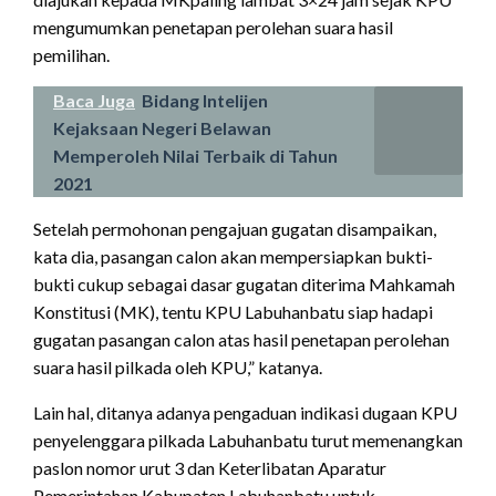
mengumumkan penetapan perolehan suara hasil
pemilihan.
Baca Juga
Bidang Intelijen
Kejaksaan Negeri Belawan
Memperoleh Nilai Terbaik di Tahun
2021
Setelah permohonan pengajuan gugatan disampaikan,
kata dia, pasangan calon akan mempersiapkan bukti-
bukti cukup sebagai dasar gugatan diterima Mahkamah
Konstitusi (MK), tentu KPU Labuhanbatu siap hadapi
gugatan pasangan calon atas hasil penetapan perolehan
suara hasil pilkada oleh KPU,” katanya.
Lain hal, ditanya adanya pengaduan indikasi dugaan KPU
penyelenggara pilkada Labuhanbatu turut memenangkan
paslon nomor urut 3 dan Keterlibatan Aparatur
Pemerintahan Kabupaten Labuhanbatu untuk