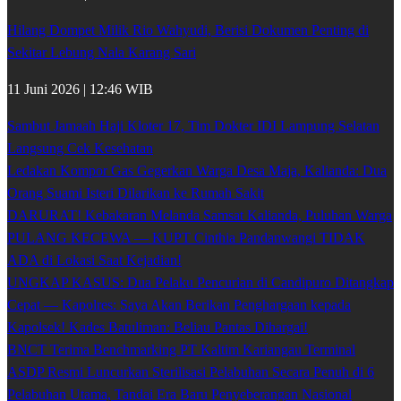
Hilang Dompet Milik Rio Wahyudi, Berisi Dokumen Penting di
Sekitar Lebung Nala Karang Sari
11 Juni 2026 | 12:46 WIB
Sambut Jamaah Haji Kloter 17, Tim Dokter IDI Lampung Selatan
Langsung Cek Kesehatan
Ledakan Kompor Gas Gegerkan Warga Desa Maja, Kalianda: Dua
Orang Suami Isteri Dilarikan ke Rumah Sakit
DARURAT! Kebakaran Melanda Samsat Kalianda, Puluhan Warga
PULANG KECEWA — KUPT Cinthia Pandanwangi TIDAK
ADA di Lokasi Saat Kejadian!
UNGKAP KASUS: Dua Pelaku Pencurian di Candipuro Ditangkap
Cepat — Kapolres: Saya Akan Berikan Penghargaan kepada
Kapolsek! Kades Batuliman: Beliau Pantas Dihargai!
BNCT Terima Benchmarking PT Kaltim Kariangau Terminal
ASDP Resmi Luncurkan Sterilisasi Pelabuhan Secara Penuh di 6
Pelabuhan Utama, Tandai Era Baru Penyeberangan Nasional