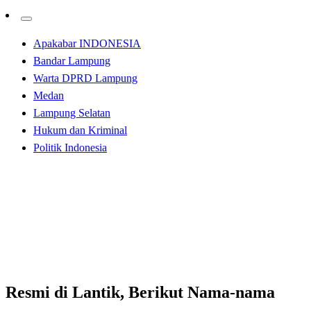
Apakabar INDONESIA
Bandar Lampung
Warta DPRD Lampung
Medan
Lampung Selatan
Hukum dan Kriminal
Politik Indonesia
Homepage
Apakabar INDONESIA
Resmi di Lantik, Berikut Nama-nama Anggota Jemaat
Senggighilang Likuang
Apakabar INDONESIA
Resmi di Lantik, Berikut Nama-nama