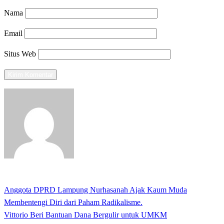
Nama
Email
Situs Web
View all posts
Previous
Anggota DPRD Lampung Nurhasanah Ajak Kaum Muda
Navigasi
Post
Membentengi Diri dari Paham Radikalisme.
pos
Next
Vittorio Beri Bantuan Dana Bergulir untuk UMKM