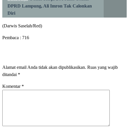
DPRD Lampung, Ali Imron Tak Calonkan
Diri
(Darwis Saselah/Red)
Pembaca :
716
LEAVE A RESPONSE
Alamat email Anda tidak akan dipublikasikan.
Ruas yang wajib
ditandai
*
Komentar
*