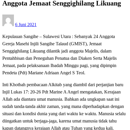
Anggota Jemaat Senggighilang Likuang
Posted
6 Juni 2021
on
Kepulauan Sangihe – Sulawesi Utara : Sebanyak 24 Anggota
Gereja Masehi Injili Sangihe Talaud (GMIST), Jemaat
Senggighilang Likuang dilantik jadi anggota Majelis, dalam
Pentahbisan dan Peneguhan Penatua dan Diaken Serta Majelis
Jemaat, pada pelaksanaan Ibadah Minggu pagi, yang dipimpin
Pendeta (Pdt) Mariane Adriaan Angel S Teol.
Inti Khotbah pembacaan Alkitab yang diambil dari perjanjian baru
Injil Lukas 17: 20-26 Pdt Marine A Angel mengatakan, Kerajaan
Allah ada diantara umat manusia. Bahkan ada ungkapan saat ini
sudah tanda-tanda akhir zaman, yang mana diperhadapkan dengan
situasi dan kondisi dunia yang dari waktu ke waktu. Manusia selalu
diingatkan untuk berjaga-jaga, karena umat manusia tidak tahu
kapan datangnya kerajaan Allah atau Tuhan yang kedua kali.