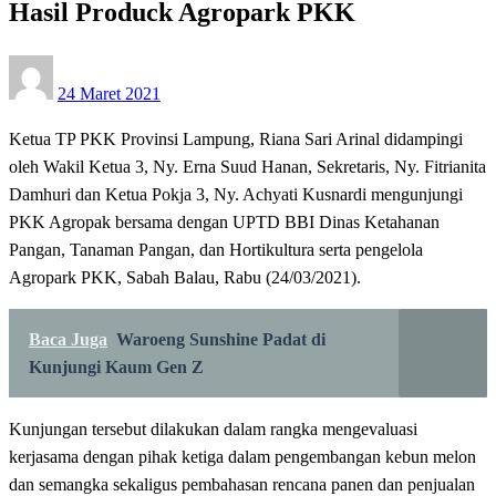
Hasil Produck Agropark PKK
Posted
24 Maret 2021
on
Ketua TP PKK Provinsi Lampung, Riana Sari Arinal didampingi
oleh Wakil Ketua 3, Ny. Erna Suud Hanan, Sekretaris, Ny. Fitrianita
Damhuri dan Ketua Pokja 3, Ny. Achyati Kusnardi mengunjungi
PKK Agropak bersama dengan UPTD BBI Dinas Ketahanan
Pangan, Tanaman Pangan, dan Hortikultura serta pengelola
Agropark PKK, Sabah Balau, Rabu (24/03/2021).
Baca Juga
Waroeng Sunshine Padat di
Kunjungi Kaum Gen Z
Kunjungan tersebut dilakukan dalam rangka mengevaluasi
kerjasama dengan pihak ketiga dalam pengembangan kebun melon
dan semangka sekaligus pembahasan rencana panen dan penjualan