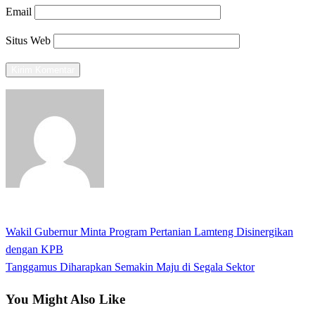
Email
Situs Web
View all posts
Previous
Wakil Gubernur Minta Program Pertanian Lamteng Disinergikan
Navigasi
Post
dengan KPB
pos
Next
Tanggamus Diharapkan Semakin Maju di Segala Sektor
Post
You Might Also Like