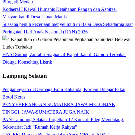
Pirngadi Medan‎
Kodaeral I Kawal Humanis Ketahanan Pangan dan Aspirasi
Masyarakat di Desa Limau Manis
Suasana penuh keceriaan menyelimuti di Balai Desa Setiadarma saat
Peringatan Hari Anak Nasional (HAN) 2026
HNSI Sumut, Zulfahri Siagian: 4 Kapal Ikan di Gabion Terbakar
Diduga Konselting Listrik
Lampung Selatan
Penganiayaan di Dermaga Bom Kalianda, Korban Dihajar Pakai
Botol Keras
PENYEBERANGAN SUMATERA-JAWA MELONJAK
TINGGI, JAWA-SUMATERA JUGA NAIK
PAN Lampung Selatan Targetkan 12 Kursi di Pileg Mendatang,
Sekretariat Jadi “Rumah Kerja Rakyat”
GEGER! Dugaan Belatung dalam Susu MBG di SDN 1