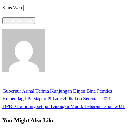
Situs Web
View all posts
Previous
Gubernur Arinal Terima Kunjungan Dirjen Bina Pemdes
Navigasi
Post
Kemendagri Persiapan Pilkades/Pilkakon Serentak 2021
pos
Next
DPRD Lampung setujui Larangan Mudik Lebaran Tahun 2021
Post
You Might Also Like