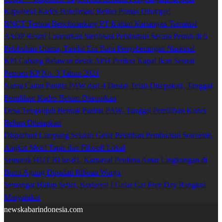
Kapolsek! Kades Batuliman: Beliau Pantas Dihargai!
BNCT Terima Benchmarking PT Kaltim Kariangau Terminal
ASDP Resmi Luncurkan Sterilisasi Pelabuhan Secara Penuh di 6
Pelabuhan Utama, Tandai Era Baru Penyeberangan Nasional
KPI Cabang Belawan desak APH Periksa Kapal Ikan Sesuai
Permen KP No. 3 Tahun 2021
Nama Calon Panitia PAW dari 4 Dusun Telah Disepakati, Tanggal
Pemilihan Kades Belum Ditetapkan
Desa Tengkujuh Bentuk Panitia PAW, Tanggal Pemilihan Kades
Belum Ditetapkan
Disparbud Lampung Selatan Gelar Pelatihan Pembuatan Souvenir,
Angkat Motif Tapis dan Filosofi Lokal
Semarak HUT RI ke-81, Karnaval Perdana Antar Lingkungan di
Bumi Agung Dipadati Ribuan Warga
Semangat Hidup Sehat, Kodaeral I Gelar Car Free Day Rangkul
Masyarakat
newskabarindonesia.com