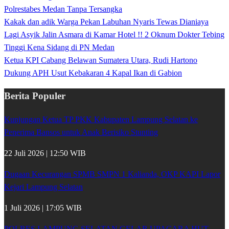
Polrestabes Medan Tanpa Tersangka
Kakak dan adik Warga Pekan Labuhan Nyaris Tewas Dianiaya
Lagi Asyik Jalin Asmara di Kamar Hotel !! 2 Oknum Dokter Tebing
Tinggi Kena Sidang di PN Medan
Ketua KPI Cabang Belawan Sumatera Utara, Rudi Hartono
Dukung APH Usut Kebakaran 4 Kapal Ikan di Gabion
Berita Populer
Kunjungan Ketua TP PKK Kabupaten Lampung Selatan ke
Penerima Bansos untuk Anak Berisiko Stunting
22 Juli 2026 | 12:50 WIB
Dugaan Kecurangan SPMB SMPN 1 Kalianda, OKP KAPI Lapor
Kejari Lampung Selatan
1 Juli 2026 | 17:05 WIB
POLRES LAMPUNG SELATAN GELAR UPACARA HUT