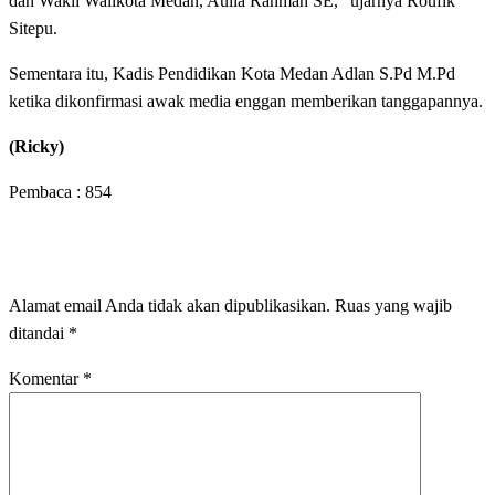
dan Wakil Walikota Medan, Aulia Rahman SE, “ujarnya Roufik
Sitepu.
Sementara itu, Kadis Pendidikan Kota Medan Adlan S.Pd M.Pd
ketika dikonfirmasi awak media enggan memberikan tanggapannya.
(Ricky)
Pembaca :
854
LEAVE A RESPONSE
Alamat email Anda tidak akan dipublikasikan.
Ruas yang wajib
ditandai
*
Komentar
*