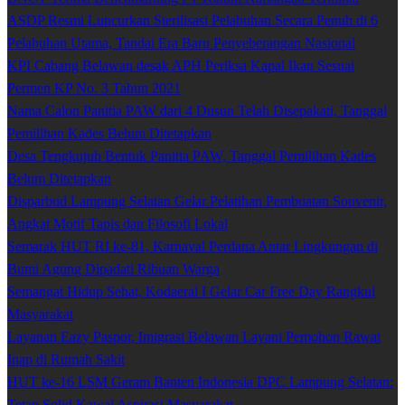
ASDP Resmi Luncurkan Sterilisasi Pelabuhan Secara Penuh di 6
Pelabuhan Utama, Tandai Era Baru Penyeberangan Nasional
KPI Cabang Belawan desak APH Periksa Kapal Ikan Sesuai
Permen KP No. 3 Tahun 2021
Nama Calon Panitia PAW dari 4 Dusun Telah Disepakati, Tanggal
Pemilihan Kades Belum Ditetapkan
Desa Tengkujuh Bentuk Panitia PAW, Tanggal Pemilihan Kades
Belum Ditetapkan
Disparbud Lampung Selatan Gelar Pelatihan Pembuatan Souvenir,
Angkat Motif Tapis dan Filosofi Lokal
Semarak HUT RI ke-81, Karnaval Perdana Antar Lingkungan di
Bumi Agung Dipadati Ribuan Warga
Semangat Hidup Sehat, Kodaeral I Gelar Car Free Day Rangkul
Masyarakat
Layanan Eazy Paspor, Imigrasi Belawan Layani Pemohon Rawat
Inap di Rumah Sakit
HUT ke-16 LSM Geram Banten Indonesia DPC Lampung Selatan:
Tetap Solid Kawal Aspirasi Masyarakat