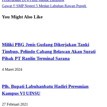
pos
Next
Gawat !! SMP Negeri 5 Medan Labuhan Rawan Pungli
Post
You Might Also Like
Apakabar INDONESIA
Miliki PBG Jenis Gudang Dikerjakan Tanki
Timbun, Pelindo Cabang Belawan Akan Surati
Pihak PT Ranlin Terminal Sarana
4 Maret 2024
Apakabar INDONESIA
Plh. Bupati Labuhanbatu Hadiri Peresmian
Kampus VI UINSU
27 Februari 2021