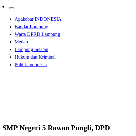
Apakabar INDONESIA
Bandar Lampung
Warta DPRD Lampung
Medan
Lampung Selatan
Hukum dan Kriminal
Politik Indonesia
Homepage
Apakabar INDONESIA
SMP Negeri 5 Rawan Pungli, DPD Mapancas Kota
Medan : Walikota Medan Ambil Tindakan Tegas
Apakabar INDONESIA
Kabar Daerah
SMP Negeri 5 Rawan Pungli, DPD