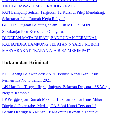
TINGGI, JAWA-SUMATERA JUGA NAIK
PAN Lampung Selatan Targetkan 12 Kursi di Pileg Mendatang,
Sekretariat Jadi “Rumah Kerja Rakyat”
GEGER! Dugaan Belatung dalam Susu MBG di SDN 1
Sukabanjar Picu Keresahan Orang Tua
DI DEPAN MATA BUPATI, BANGUNAN TERMINAL
KALIANDRA LAMPUNG SELATAN NYARIS ROBOH –
MASYARAKAT: “KAPAN AJA BISA MENIMPA!”
Hukum dan Kriminal
KPI Cabang Belawan desak APH Periksa Kapal Ikan Sesuai
Permen KP No. 3 Tahun 2021
149 Hari Izin Tinggal Ilegal, Imigrasi Belawan Deportasi SS Warga
Negara Kamboja
LP Penggelapan Rumah Makmur Lukman Senilai Lima Miliar
Dingin di Polrestabes Medan, CA Saksi Kunci Tersorot !!!
Bernilai Kerugian 5 Miliar, LP Makmur Lukman 2 Tahun di