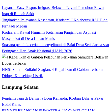
Layanan Eazy Paspor, Imigrasi Belawan Layani Pemohon Rawat
Inap di Rumah Sakit
Tingkatkan Pelayanan Kesehatan, Kodaeral I Kolaborasi RSUD dr.
Pirngadi Medan‎
Kodaeral I Kawal Humanis Ketahanan Pangan dan Aspirasi
Masyarakat di Desa Limau Manis
Suasana penuh keceriaan menyelimuti di Balai Desa Setiadarma saat
Peringatan Hari Anak Nasional (HAN) 2026
HNSI Sumut, Zulfahri Siagian: 4 Kapal Ikan di Gabion Terbakar
Diduga Konselting Listrik
Lampung Selatan
Penganiayaan di Dermaga Bom Kalianda, Korban Dihajar Pakai
Botol Keras
PENYEBERANGAN SUMATERA-JAWA MELONJAK