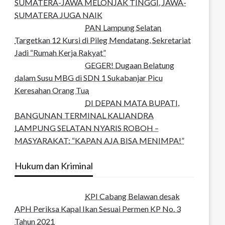
SUMATERA-JAWA MELONJAK TINGGI, JAWA-
SUMATERA JUGA NAIK
PAN Lampung Selatan
Targetkan 12 Kursi di Pileg Mendatang, Sekretariat
Jadi “Rumah Kerja Rakyat”
GEGER! Dugaan Belatung
dalam Susu MBG di SDN 1 Sukabanjar Picu
Keresahan Orang Tua
DI DEPAN MATA BUPATI,
BANGUNAN TERMINAL KALIANDRA
LAMPUNG SELATAN NYARIS ROBOH –
MASYARAKAT: “KAPAN AJA BISA MENIMPA!”
Hukum dan Kriminal
KPI Cabang Belawan desak
APH Periksa Kapal Ikan Sesuai Permen KP No. 3
Tahun 2021