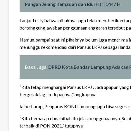
Pangan Jelang Ramadan dan Idul Fitri 1447 H
Lanjut Lesty,bahwa pihaknya juga telah memberikan ta
pertanggungjawaban penggunaan anggaran tersebut pad
Namun, sampai saat ini pihaknya belum juga menerima la
menunggu rekomendasi dari Pansus LKPJ sebagai land
Baca Juga
DPRD Kota Bandar Lampung Adakan P
“Kita tetap menghargai Pansus LKPJ . Jadi apapun yang 
bergerak lagi kedepannya,” ungkapnya
Ia berharap, Pengurus KONI Lampung juga bisa segera
“Kita berharap dana hibah itu jelas penggunaannya. Sel
terbaik di PON 2021,” tutupnya