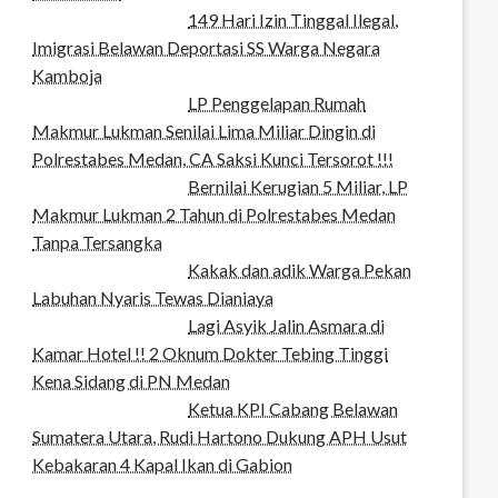
149 Hari Izin Tinggal Ilegal,
Imigrasi Belawan Deportasi SS Warga Negara
Kamboja
LP Penggelapan Rumah
Makmur Lukman Senilai Lima Miliar Dingin di
Polrestabes Medan, CA Saksi Kunci Tersorot !!!
Bernilai Kerugian 5 Miliar, LP
Makmur Lukman 2 Tahun di Polrestabes Medan
Tanpa Tersangka
Kakak dan adik Warga Pekan
Labuhan Nyaris Tewas Dianiaya
Lagi Asyik Jalin Asmara di
Kamar Hotel !! 2 Oknum Dokter Tebing Tinggi
Kena Sidang di PN Medan
Ketua KPI Cabang Belawan
Sumatera Utara, Rudi Hartono Dukung APH Usut
Kebakaran 4 Kapal Ikan di Gabion