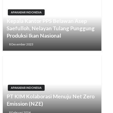
APAKABAR INDONESIA
Kepala Kantor PPS Belawan Asep
Saefulloh, Nelayan Tulang Punggung
Produksi Ikan Nasional
8 Desember 2023
APAKABAR INDONESIA
PT KIM Kolaborasi Menuju Net Zero
Emission (NZE)
8 Februari 2024