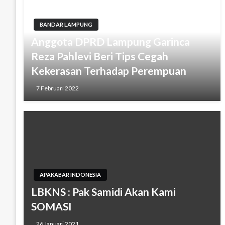
BANDAR LAMPUNG
Anggota DPRD Lampung Garinca
Reza Pahlevi Beri Tips Cegah
Kekerasan Terhadap Perempuan
7 Februari 2022
APAKABAR INDONESIA
LBKNS : Pak Samidi Akan Kami
SOMASI
26 Januari 2021