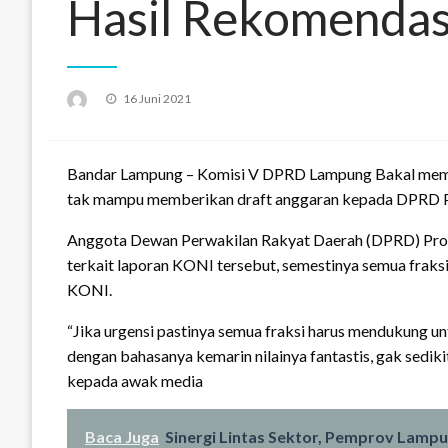
Hasil Rekomendas
Posted
16 Juni 2021
on
Bandar Lampung – Komisi V DPRD Lampung Bakal memben
tak mampu memberikan draft anggaran kepada DPRD P
Anggota Dewan Perwakilan Rakyat Daerah (DPRD) Prov
terkait laporan KONI tersebut, semestinya semua fra
KONI.
“Jika urgensi pastinya semua fraksi harus mendukung u
dengan bahasanya kemarin nilainya fantastis, gak sediki
kepada awak media
Baca Juga
Sinergi Lintas Sektor, Pemprov Lamp