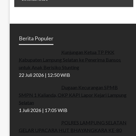
Berita Populer
Kunjungan Ketua TP PKK
Kabupaten Lampung Selatan ke Penerima Bansos
untuk Anak Berisiko Stunting
22 Juli 2026 | 12:50 WIB
Dugaan Kecurangan SPMB
SMPN 1 Kalianda, OKP KAPI Lapor Kejari Lampung
Selatan
1 Juli 2026 | 17:05 WIB
POLRES LAMPUNG SELATAN
GELAR UPACARA HUT BHAYANGKARA KE-80