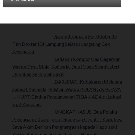
Sambut Jamaah Haji Kloter 17,
Tim Dokter IDI Lampung Selatan Langsung Cek
Kesehatan
Ledakan Kompor Gas Gegerkan
Warga Desa Maja, Kalianda: Dua Orang Suami Isteri
Dilarikan ke Rumah Sakit
DARURAT! Kebakaran Melanda
Samsat Kalianda, Puluhan Warga PULANG KECEWA
— KUPT Cinthia Pandanwangi TIDAK ADA di Lokasi
Saat Kejadian!
UNGKAP KASUS: Dua Pelaku
Pencurian di Candipuro Ditangkap Cepat — Kapolres:
Saya Akan Berikan Penghargaan kepada Kapolsek!
Kades Batuliman: Beliau Pantas Dihargai!