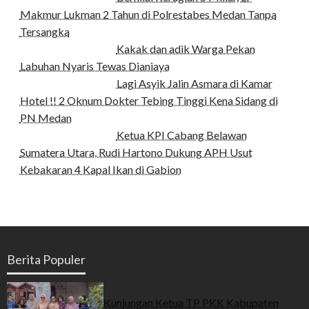
Makmur Lukman 2 Tahun di Polrestabes Medan Tanpa
Tersangka
Kakak dan adik Warga Pekan
Labuhan Nyaris Tewas Dianiaya
Lagi Asyik Jalin Asmara di Kamar
Hotel !! 2 Oknum Dokter Tebing Tinggi Kena Sidang di
PN Medan
Ketua KPI Cabang Belawan
Sumatera Utara, Rudi Hartono Dukung APH Usut
Kebakaran 4 Kapal Ikan di Gabion
Berita Populer
Kunjungan Ketua TP PKK Kabupaten