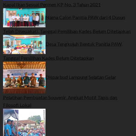
Kapal Ikan Sesuai Permen KP No. 3 Tahun 2021
Nama Calon Panitia PAW dari 4 Dusun
Telah Disepakati, Tanggal Pemilihan Kades Belum Ditetapkan
Desa Tengkujuh Bentuk Panitia PAW,
Tanggal Pemilihan Kades Belum Ditetapkan
Disparbud Lampung Selatan Gelar
Pelatihan Pembuatan Souvenir, Angkat Motif Tapis dan
Filosofi Lokal