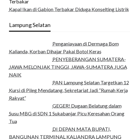
Kapal Ikan di Gabion Terbakar Diduga Konselting Listrik
Lampung Selatan
Penganiayaan di Dermaga Bom
Kalianda, Korban Dihajar Pakai Botol Keras
PENYEBERANGAN SUMATERA-
JAWA MELONJAK TINGGI, JAWA-SUMATERA JUGA
NAIK
PAN Lampung Selatan Targetkan 12
Kursi di Pileg Mendatang, Sekretariat Jadi “Rumah Kerja
Rakyat”
GEGER! Dugaan Belatung dalam
Susu MBG di SDN 1 Sukabanjar Picu Keresahan Orang
Tua
DI DEPAN MATA BUPATI,
BANGUNAN TERMINAL KALIANDRA LAMPUNG