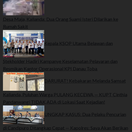
Desa Maja, Kalianda: Dua Orang Suami Isteri Dilarikan ke
Rumah Sakit
Kepala KSOP Utama Belawan dan
Stekholder Hadiri Kampanye Keselamatan Pelayaran dan
Resmikan Kantor Operasional KPI Danau Toba
DARURAT! Kebakaran Melanda Samsat
Kalianda, Puluhan Warga PULANG KECEWA — KUPT Cinthia
Pandanwangi TIDAK ADA di Lokasi Saat Kejadian!
UNGKAP KASUS: Dua Pelaku Pencurian
di Candipuro Ditangkap Cepat — Kapolres: Saya Akan Berikan