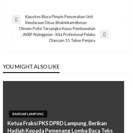
Navigasi
Kapolres Blora Pimpin Penyerahan Unit
Previous
Kendaraan Dinas Bhabinkamtibmas
pos
Post
Oknum Polisi Tersangka Kasus Pembunuhan
, AKBP Nainggolan : Kita Profesional Pelaku
Next
Diancam 15 Tahun Penjara
Post
YOU MIGHT ALSO LIKE
BANDAR LAMPUNG
Ketua Fraksi PKS DPRD Lampung, Berikan
Hadiah Kepada Pemenang Lomba Baca Teks