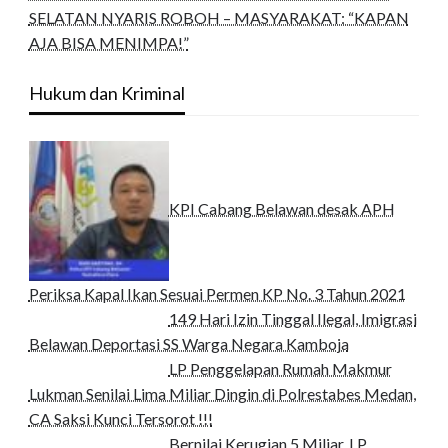
SELATAN NYARIS ROBOH – MASYARAKAT: “KAPAN
AJA BISA MENIMPA!”
Hukum dan Kriminal
KPI Cabang Belawan desak APH
Periksa Kapal Ikan Sesuai Permen KP No. 3 Tahun 2021
149 Hari Izin Tinggal Ilegal, Imigrasi
Belawan Deportasi SS Warga Negara Kamboja
LP Penggelapan Rumah Makmur
Lukman Senilai Lima Miliar Dingin di Polrestabes Medan,
CA Saksi Kunci Tersorot !!!
Bernilai Kerugian 5 Miliar, LP