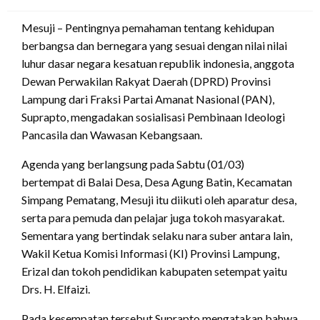
on
Mesuji – Pentingnya pemahaman tentang kehidupan
berbangsa dan bernegara yang sesuai dengan nilai nilai
luhur dasar negara kesatuan republik indonesia, anggota
Dewan Perwakilan Rakyat Daerah (DPRD) Provinsi
Lampung dari Fraksi Partai Amanat Nasional (PAN),
Suprapto, mengadakan sosialisasi Pembinaan Ideologi
Pancasila dan Wawasan Kebangsaan.
Agenda yang berlangsung pada Sabtu (01/03)
bertempat di Balai Desa, Desa Agung Batin, Kecamatan
Simpang Pematang, Mesuji itu diikuti oleh aparatur desa,
serta para pemuda dan pelajar juga tokoh masyarakat.
Sementara yang bertindak selaku nara suber antara lain,
Wakil Ketua Komisi Informasi (KI) Provinsi Lampung,
Erizal dan tokoh pendidikan kabupaten setempat yaitu
Drs. H. Elfaizi.
Pada kesempatan tersebut Suprapto mengatakan bahwa