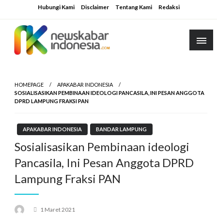
Skip
Hubungi Kami
Disclaimer
Tentang Kami
Redaksi
to
content
HOMEPAGE
APAKABAR INDONESIA
SOSIALISASIKAN PEMBINAAN IDEOLOGI PANCASILA, INI PESAN ANGGOTA
DPRD LAMPUNG FRAKSI PAN
APAKABAR INDONESIA
BANDAR LAMPUNG
Sosialisasikan Pembinaan ideologi
Pancasila, Ini Pesan Anggota DPRD
Lampung Fraksi PAN
Posted
1 Maret 2021