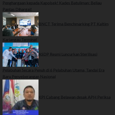
Penghargaan kepada Kapolsek! Kades Batuliman: Beliau
Pantas Dihargai!
BNCT Terima Benchmarking PT Kaltim
Kariangau Terminal
ASDP Resmi Luncurkan Sterilisasi
Pelabuhan Secara Penuh di 6 Pelabuhan Utama, Tandai Era
Baru Penyeberangan Nasional
KPI Cabang Belawan desak APH Periksa