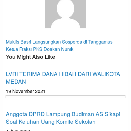
View all posts
Navigasi
Previous
Muklis Basri Langsungkan Sosperda di Tanggamus
Post
Next
pos
Ketua Fraksi PKS Doakan Nunik
You Might Also Like
Post
Apakabar INDONESIA
LVRI TERIMA DANA HIBAH DARI WALIKOTA
MEDAN
19 November 2021
Bandar Lampung
Anggota DPRD Lampung Budiman AS Sikapi
Soal Keluhan Uang Komite Sekolah