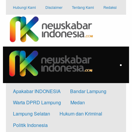
Skip
Hubungi Kami
Disclaimer
Tentang Kami
Redaksi
to
content
Apakabar INDONESIA
Bandar Lampung
Warta DPRD Lampung
Medan
Lampung Selatan
Hukum dan Kriminal
Politik Indonesia