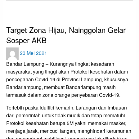
HOMEPAGE
APAKABAR INDONESIA
TARGET ZONA HIJAU, NAINGGOLAN GELAR SOSPER AKB
Apakabar INDONESIA
Bandar Lampung
Target Zona Hijau, Nainggolan Gelar
Sosper AKB
Posted
23 Mei 2021
on
Bandar Lampung – Kurangnya tingkat kesadaran
masyarakat yang tinggi akan Protokol kesehatan dalam
pencegahan Covid-19 di Provinsi Lampung, khususnya
Bandarlampung, membuat Bandarlampung masih
termasuk dalam zona orange penyebaran Covid-19.
Terlebih paska idulfitri kemarin. Larangan dan imbauan
dari pemerintah untuk tidak mudik dan tetap mematuhi
Protokol kesehatan berupa 5M yakni memakai masker,
menjaga jarak, mencuci tangan, menghindari kerumunan
dan mengurangi mobilisasi, nampaknya tak diindahkan