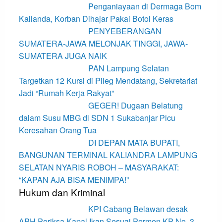
Penganiayaan di Dermaga Bom
Kalianda, Korban Dihajar Pakai Botol Keras
PENYEBERANGAN
SUMATERA-JAWA MELONJAK TINGGI, JAWA-
SUMATERA JUGA NAIK
PAN Lampung Selatan
Targetkan 12 Kursi di Pileg Mendatang, Sekretariat
Jadi “Rumah Kerja Rakyat”
GEGER! Dugaan Belatung
dalam Susu MBG di SDN 1 Sukabanjar Picu
Keresahan Orang Tua
DI DEPAN MATA BUPATI,
BANGUNAN TERMINAL KALIANDRA LAMPUNG
SELATAN NYARIS ROBOH – MASYARAKAT:
“KAPAN AJA BISA MENIMPA!”
Hukum dan Kriminal
KPI Cabang Belawan desak
APH Periksa Kapal Ikan Sesuai Permen KP No. 3