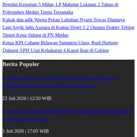
Bernilai Kerugian 5 Miliar, LP Makmur Lukman 2 Tahun di
Polrestabes Medan Tanpa Tersangka
Kakak dan adik Warga Pekan Labuhan Nyaris Tewas Dianiaya
Lagi Asyik Jalin Asmara di Kamar Hotel !! 2 Oknum Dokter Tebing
Tinggi Kena Sidang di PN Medan
Ketua KPI Cabang Belawan Sumatera Utara, Rudi Hartono
Dukung APH Usut Kebakaran 4 Kapal Ikan di Gabion
Berita Populer
Kunjungan Ketua TP PKK Kabupaten Lampung Selatan ke
Penerima Bansos untuk Anak Berisiko Stunting
22 Juli 2026 | 12:50 WIB
Dugaan Kecurangan SPMB SMPN 1 Kalianda, OKP KAPI Lapor
Kejari Lampung Selatan
1 Juli 2026 | 17:05 WIB