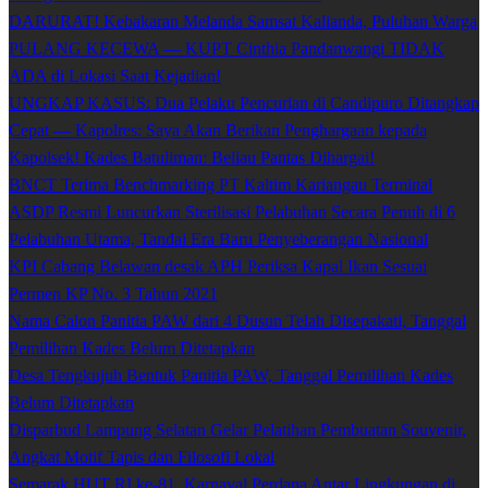
DARURAT! Kebakaran Melanda Samsat Kalianda, Puluhan Warga
PULANG KECEWA — KUPT Cinthia Pandanwangi TIDAK
ADA di Lokasi Saat Kejadian!
UNGKAP KASUS: Dua Pelaku Pencurian di Candipuro Ditangkap
Cepat — Kapolres: Saya Akan Berikan Penghargaan kepada
Kapolsek! Kades Batuliman: Beliau Pantas Dihargai!
BNCT Terima Benchmarking PT Kaltim Kariangau Terminal
ASDP Resmi Luncurkan Sterilisasi Pelabuhan Secara Penuh di 6
Pelabuhan Utama, Tandai Era Baru Penyeberangan Nasional
KPI Cabang Belawan desak APH Periksa Kapal Ikan Sesuai
Permen KP No. 3 Tahun 2021
Nama Calon Panitia PAW dari 4 Dusun Telah Disepakati, Tanggal
Pemilihan Kades Belum Ditetapkan
Desa Tengkujuh Bentuk Panitia PAW, Tanggal Pemilihan Kades
Belum Ditetapkan
Disparbud Lampung Selatan Gelar Pelatihan Pembuatan Souvenir,
Angkat Motif Tapis dan Filosofi Lokal
Semarak HUT RI ke-81, Karnaval Perdana Antar Lingkungan di