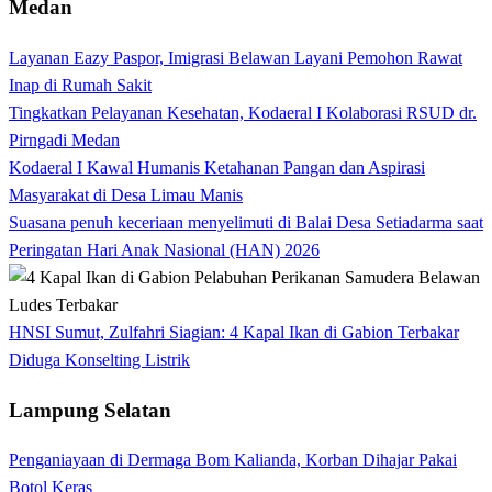
Medan
Layanan Eazy Paspor, Imigrasi Belawan Layani Pemohon Rawat
Inap di Rumah Sakit
Tingkatkan Pelayanan Kesehatan, Kodaeral I Kolaborasi RSUD dr.
Pirngadi Medan‎
Kodaeral I Kawal Humanis Ketahanan Pangan dan Aspirasi
Masyarakat di Desa Limau Manis
Suasana penuh keceriaan menyelimuti di Balai Desa Setiadarma saat
Peringatan Hari Anak Nasional (HAN) 2026
HNSI Sumut, Zulfahri Siagian: 4 Kapal Ikan di Gabion Terbakar
Diduga Konselting Listrik
Lampung Selatan
Penganiayaan di Dermaga Bom Kalianda, Korban Dihajar Pakai
Botol Keras