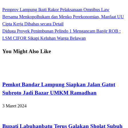
View all posts
Previous
Pemprov Lampung Ikuti Rakor Pelaksanaan Omnibus Law
Navigasi
Post
Bersama Menkopolhukam dan Menko Perekonomian, Manfaat UU
pos
Cipta Kerja Dibahas secara Detail
Next
Diduga Proyek Penimbunan Pelindo 1 Mengancam Banjir ROB :
Post
LSM CIFOR Sikapi Keluhan Warga Belawan
You Might Also Like
Bandar Lampung
Pemkot Bandar Lampung Siapkan Jalan Gatot
Subroto Jadi Bazar UMKM Ramadhan
3 Maret 2024
Apakabar INDONESIA
Bupati Labuhanbatu Terus Galakan Sholat Subuh