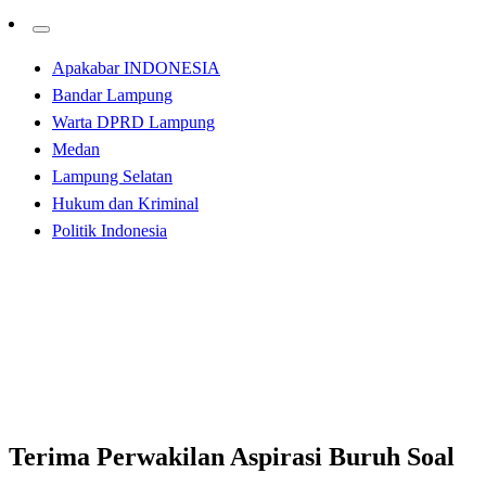
Apakabar INDONESIA
Bandar Lampung
Warta DPRD Lampung
Medan
Lampung Selatan
Hukum dan Kriminal
Politik Indonesia
Homepage
Apakabar INDONESIA
Terima Perwakilan Aspirasi Buruh Soal UMP dan UMK,
Wagub Nunik Terapkan Protokol Kesehatan Covid-19
Apakabar INDONESIA
Bandar Lampung
Terima Perwakilan Aspirasi Buruh Soal