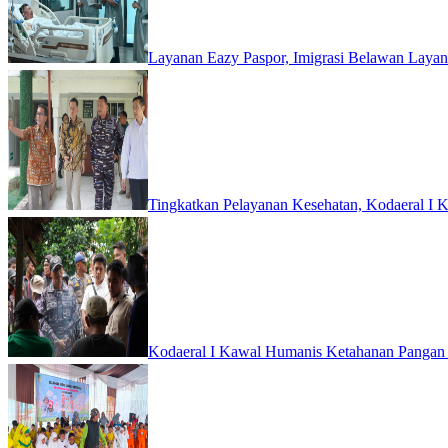
Layanan Eazy Paspor, Imigrasi Belawan Laya
Tingkatkan Pelayanan Kesehatan, Kodaeral I K
Kodaeral I Kawal Humanis Ketahanan Pangan 