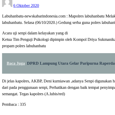
6 Oktober 2020
on
Labuhanbatu-newskabarindonesia.com : Mapolres labuhanbatu Melaksa
labuhanbatu. Selasa (06/10/2020.) Gedung serba guna polres labuhan
Acara uji senpi dalam kelayakan yang di
Ketua Tim Penguji Psikologi dipimpin oleh Kompol Driya Sukmanika,
propam polres labuhanbatu
Baca Juga
DPRD Lampung Utara Gelar Paripurna Raperda
Di jelas kapolres, AKBP, Deni kurniawan ,adanya Senpi digunakan 
dari pada penggunaan senpi, Perhatikan dengan baik tempat penyimp
semangat. Tegas kapolres (A.lubis/red)
Pembaca :
335