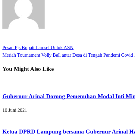
View all posts
Previous
Pesan Pjs Bupati Lamsel Untuk ASN
Navigasi
Post
Next
Meriah Tournament Volly Ball antar Desa di Tengah Pandemi Covid 
pos
Post
You Might Also Like
Apakabar INDONESIA
Gubernur Arinal Dorong Pemenuhan Modal Inti M
10 Juni 2021
Apakabar INDONESIA
Ketua DPRD Lampung bersama Gubernur Arinal Hadir