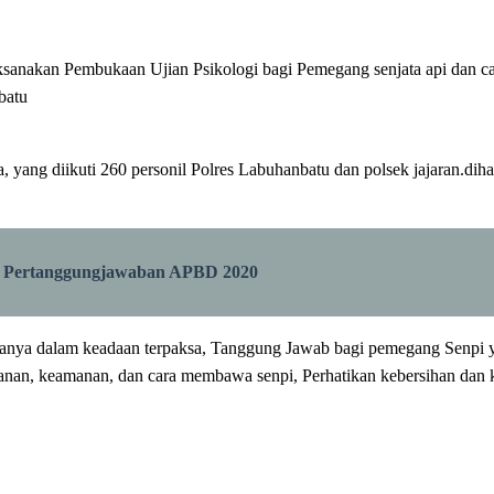
nakan Pembukaan Ujian Psikologi bagi Pemegang senjata api dan calo
batu
 yang diikuti 260 personil Polres Labuhanbatu dan polsek jajaran.di
 Pertanggungjawaban APBD 2020
hanya dalam keadaan terpaksa, Tanggung Jawab bagi pemegang Senpi y
anan, keamanan, dan cara membawa senpi, Perhatikan kebersihan dan k