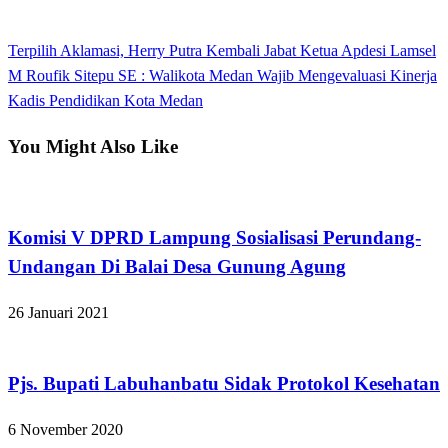
View all posts
Previous
Terpilih Aklamasi, Herry Putra Kembali Jabat Ketua Apdesi Lamsel
Navigasi
Post
Next
M Roufik Sitepu SE : Walikota Medan Wajib Mengevaluasi Kinerja
pos
Post
Kadis Pendidikan Kota Medan
You Might Also Like
Apakabar INDONESIA
Komisi V DPRD Lampung Sosialisasi Perundang-
Undangan Di Balai Desa Gunung Agung
26 Januari 2021
Apakabar INDONESIA
Pjs. Bupati Labuhanbatu Sidak Protokol Kesehatan
6 November 2020