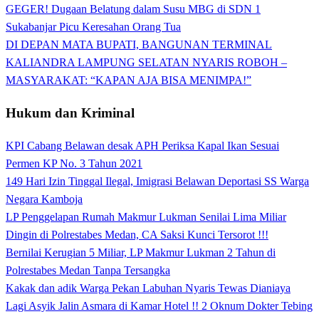
GEGER! Dugaan Belatung dalam Susu MBG di SDN 1
Sukabanjar Picu Keresahan Orang Tua
DI DEPAN MATA BUPATI, BANGUNAN TERMINAL
KALIANDRA LAMPUNG SELATAN NYARIS ROBOH –
MASYARAKAT: “KAPAN AJA BISA MENIMPA!”
Hukum dan Kriminal
KPI Cabang Belawan desak APH Periksa Kapal Ikan Sesuai
Permen KP No. 3 Tahun 2021
149 Hari Izin Tinggal Ilegal, Imigrasi Belawan Deportasi SS Warga
Negara Kamboja
LP Penggelapan Rumah Makmur Lukman Senilai Lima Miliar
Dingin di Polrestabes Medan, CA Saksi Kunci Tersorot !!!
Bernilai Kerugian 5 Miliar, LP Makmur Lukman 2 Tahun di
Polrestabes Medan Tanpa Tersangka
Kakak dan adik Warga Pekan Labuhan Nyaris Tewas Dianiaya
Lagi Asyik Jalin Asmara di Kamar Hotel !! 2 Oknum Dokter Tebing