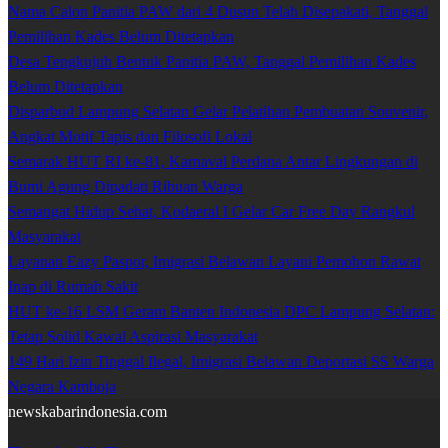
Nama Calon Panitia PAW dari 4 Dusun Telah Disepakati, Tanggal
Pemilihan Kades Belum Ditetapkan
Desa Tengkujuh Bentuk Panitia PAW, Tanggal Pemilihan Kades
Belum Ditetapkan
Disparbud Lampung Selatan Gelar Pelatihan Pembuatan Souvenir,
Angkat Motif Tapis dan Filosofi Lokal
Semarak HUT RI ke-81, Karnaval Perdana Antar Lingkungan di
Bumi Agung Dipadati Ribuan Warga
Semangat Hidup Sehat, Kodaeral I Gelar Car Free Day Rangkul
Masyarakat
Layanan Eazy Paspor, Imigrasi Belawan Layani Pemohon Rawat
Inap di Rumah Sakit
HUT ke-16 LSM Geram Banten Indonesia DPC Lampung Selatan:
Tetap Solid Kawal Aspirasi Masyarakat
149 Hari Izin Tinggal Ilegal, Imigrasi Belawan Deportasi SS Warga
Negara Kamboja
newskabarindonesia.com