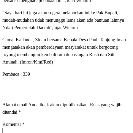
bersabar menghadapi cobaan ini”, kata Winarni
“Saya hari ini juga akan segera melaporkan ini ke Pak Bupati,
mudah-mudahan tidak menunggu lama akan ada bantuan lainnya
Ndari Pemerintah Daerah”, ujar Winarni
Camat Kalianda, Zidan bersama Kepala Desa Pauh Tanjung Iman
mengatakan akan pemberdayaan masyarakat untuk bergotong
royong membangun kembali rumah pasangan Rusli dan Siti
Aminah. (Imron/Kmf/Red)
Pembaca :
339
LEAVE A RESPONSE
Alamat email Anda tidak akan dipublikasikan.
Ruas yang wajib
ditandai
*
Komentar
*