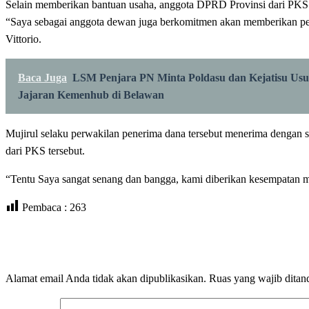
Selain memberikan bantuan usaha, anggota DPRD Provinsi dari PK
“Saya sebagai anggota dewan juga berkomitmen akan memberikan pemb
Vittorio.
Baca Juga
LSM Penjara PN Minta Poldasu dan Kejatisu Us
Jajaran Kemenhub di Belawan
Mujirul selaku perwakilan penerima dana tersebut menerima dengan se
dari PKS tersebut.
“Tentu Saya sangat senang dan bangga, kami diberikan kesempatan men
Pembaca :
263
LEAVE A RESPONSE
Alamat email Anda tidak akan dipublikasikan.
Ruas yang wajib ditan