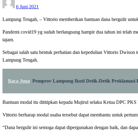
6 Juni 2021
on
Lampung Tengah, – Vittorio memberikan bantuan dana bergulir un
Pandemi covid19 yg sudah berlangsung hampir dua tahun ini telah m
tajam.
Sebagai salah satu bentuk perhatian dan kepedulian Vittorio Dwison
Lampung Tengah.
Baca Juga
Pemprov Lampung Ikuti Detik-Detik Proklamasi H
Bantuan modal itu dititipkan kepada Mujirul selaku Ketua DPC PKS 
Vittorio berharap modal usaha tersebut dapat membantu untuk pertum
“Dana bergulir ini semoga dapat dipergunakan dengan baik, dan dapa