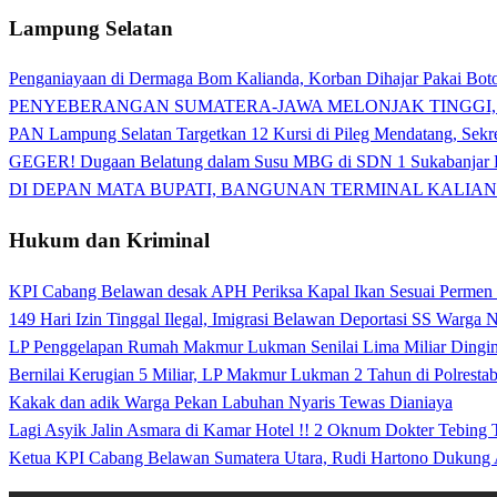
Lampung Selatan
Penganiayaan di Dermaga Bom Kalianda, Korban Dihajar Pakai Boto
PENYEBERANGAN SUMATERA-JAWA MELONJAK TINGGI,
PAN Lampung Selatan Targetkan 12 Kursi di Pileg Mendatang, Sekre
GEGER! Dugaan Belatung dalam Susu MBG di SDN 1 Sukabanjar P
DI DEPAN MATA BUPATI, BANGUNAN TERMINAL KALIAN
Hukum dan Kriminal
KPI Cabang Belawan desak APH Periksa Kapal Ikan Sesuai Permen
149 Hari Izin Tinggal Ilegal, Imigrasi Belawan Deportasi SS Warga
LP Penggelapan Rumah Makmur Lukman Senilai Lima Miliar Dingin d
Bernilai Kerugian 5 Miliar, LP Makmur Lukman 2 Tahun di Polrest
Kakak dan adik Warga Pekan Labuhan Nyaris Tewas Dianiaya
Lagi Asyik Jalin Asmara di Kamar Hotel !! 2 Oknum Dokter Tebing
Ketua KPI Cabang Belawan Sumatera Utara, Rudi Hartono Dukung 