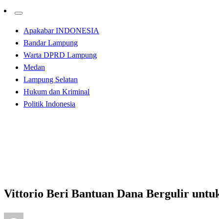
Apakabar INDONESIA
Bandar Lampung
Warta DPRD Lampung
Medan
Lampung Selatan
Hukum dan Kriminal
Politik Indonesia
Homepage
Apakabar INDONESIA
Vittorio Beri Bantuan Dana Bergulir untuk UMKM
Apakabar INDONESIA
Bandar Lampung
Vittorio Beri Bantuan Dana Bergulir u
Posted