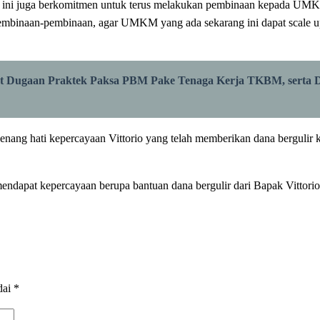
S ini juga berkomitmen untuk terus melakukan pembinaan kepada UM
inaan-pembinaan, agar UMKM yang ada sekarang ini dapat scale up ata
ut Dugaan Praktek Paksa PBM Pake Tenaga Kerja TKBM, serta D
nang hati kepercayaan Vittorio yang telah memberikan dana bergulir k
dapat kepercayaan berupa bantuan dana bergulir dari Bapak Vittorio, 
dai
*