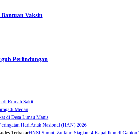
 Bantuan Vaksin
gub Perlindungan
p di Rumah Sakit
irngadi Medan‎
kat di Desa Limau Manis
t Peringatan Hari Anak Nasional (HAN) 2026
HNSI Sumut, Zulfahri Siagian: 4 Kapal Ikan di Gabion 