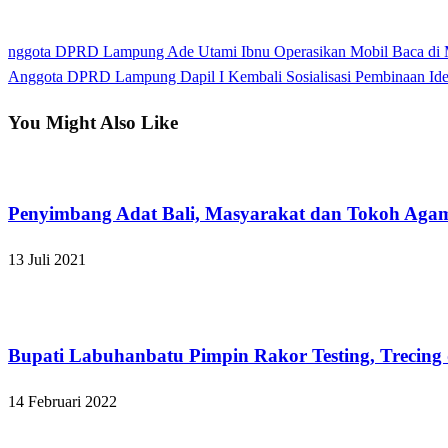
View all posts
Previous
nggota DPRD Lampung Ade Utami Ibnu Operasikan Mobil Baca di 
Navigasi
Post
Next
Anggota DPRD Lampung Dapil I Kembali Sosialisasi Pembinaan Ideo
pos
Post
You Might Also Like
Apakabar INDONESIA
Penyimbang Adat Bali, Masyarakat dan Tokoh Aga
13 Juli 2021
Apakabar INDONESIA
Bupati Labuhanbatu Pimpin Rakor Testing, Trecing
14 Februari 2022