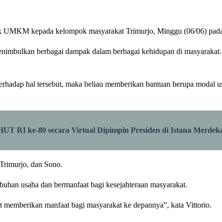
tuk UMKM kepada kelompok masyarakat Trimurjo, Minggu (06/06) pada
enimbulkan berbagai dampak dalam berbagai kehidupan di masyarakat.
 terhadap hal tersebut, maka beliau memberikan bantuan berupa modal
UT RI ke-80 secara Virtual Dipimpin Presiden di Istana Merdek
Trimurjo, dan Sono.
buhan usaha dan bermanfaat bagi kesejahteraan masyarakat.
t memberikan manfaat bagi masyarakat ke depannya”, kata Vittorio.