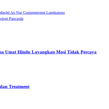
Masjid An Nur Gunungterang Langkapura
logi Pancasila
ma Umat Hindu Layangkan Mosi Tidak Percaya
 dan Treatment