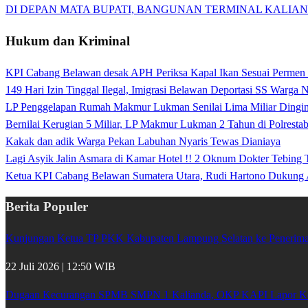
DI DEPAN MATA BUPATI, BANGUNAN TERMINAL KALIAN
Hukum dan Kriminal
KPI Cabang Belawan desak APH Periksa Kapal Ikan Sesuai Permen
149 Hari Izin Tinggal Ilegal, Imigrasi Belawan Deportasi SS Warga
LP Penggelapan Rumah Makmur Lukman Senilai Lima Miliar Dingin d
Bernilai Kerugian 5 Miliar, LP Makmur Lukman 2 Tahun di Polrest
Kakak dan adik Warga Pekan Labuhan Nyaris Tewas Dianiaya
Lagi Asyik Jalin Asmara di Kamar Hotel !! 2 Oknum Dokter Tebing
Ketua KPI Cabang Belawan Sumatera Utara, Rudi Hartono Dukung 
Berita Populer
Kunjungan Ketua TP PKK Kabupaten Lampung Selatan ke Penerima 
22 Juli 2026 | 12:50 WIB
Dugaan Kecurangan SPMB SMPN 1 Kalianda, OKP KAPI Lapor Kej