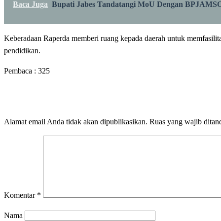
Baca Juga
Bupati Jabes Tandatangi MoU Dengan BPJAM
Keberadaan Raperda memberi ruang kepada daerah untuk memfasilita
pendidikan.
Pembaca :
325
LEAVE A RESPONSE
Alamat email Anda tidak akan dipublikasikan.
Ruas yang wajib ditan
Komentar
*
Nama