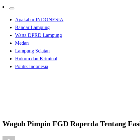
Apakabar INDONESIA
Bandar Lampung
Warta DPRD Lampung
Medan
Lampung Selatan
Hukum dan Kriminal
Politik Indonesia
Homepage
Apakabar INDONESIA
Wagub Pimpin FGD Raperda Tentang Fasilitas Penyeleng
Apakabar INDONESIA
Bandar Lampung
Wagub Pimpin FGD Raperda Tentang Fasil
Posted