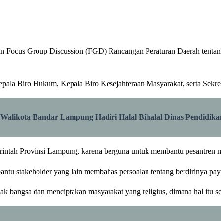
Focus Group Discussion (FGD) Rancangan Peraturan Daerah tentang 
epala Biro Hukum, Kepala Biro Kesejahteraan Masyarakat, serta Sekr
” Walikota Bandar Lampung Hadiri Halal Bihalal Dinas Pendidik
merintah Provinsi Lampung, karena berguna untuk membantu pesantren me
ibantu stakeholder yang lain membahas persoalan tentang berdirinya p
k bangsa dan menciptakan masyarakat yang religius, dimana hal itu 