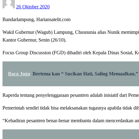
26 Oktober 2020
on
Bandarlampung, Hariansatelit.com
Wakil Gubernur (Wagub) Lampung, Chusnunia alias Nunik memimpin 
Kantor Gubernur, Senin (26/10).
Focus Group Discussion (FGD) dihadiri oleh Kepala Dinas Sosial, K
Baca Juga
Bertema kan “ Sucikan Hati, Saling Memaafkan,
Raperda tentang penyelenggaraan pesantren adalah inisiatif dari Pe
Pemerintah sendiri tidak bisa melaksanakan tugasnya apabila tidak d
“Kehadiran pesantren benar-benar membantu dalam mencerdaskan ana