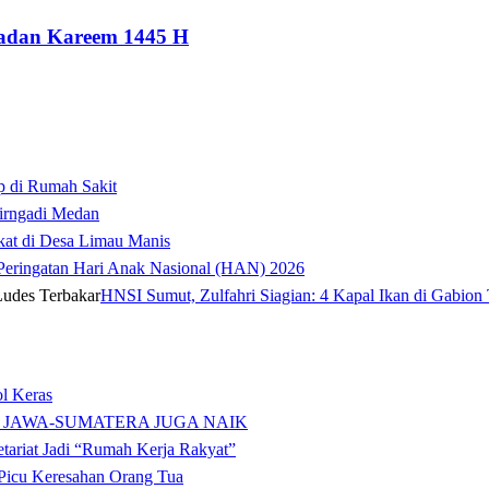
adan Kareem 1445 H
p di Rumah Sakit
irngadi Medan‎
kat di Desa Limau Manis
t Peringatan Hari Anak Nasional (HAN) 2026
HNSI Sumut, Zulfahri Siagian: 4 Kapal Ikan di Gabion 
l Keras
 JAWA-SUMATERA JUGA NAIK
tariat Jadi “Rumah Kerja Rakyat”
icu Keresahan Orang Tua