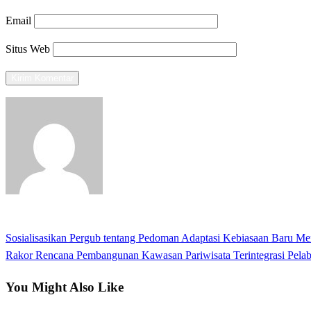
Email
Situs Web
View all posts
Previous
Sosialisasikan Pergub tentang Pedoman Adaptasi Kebiasaan Baru M
Navigasi
Post
Next
Rakor Rencana Pembangunan Kawasan Pariwisata Terintegrasi Pela
pos
Post
You Might Also Like