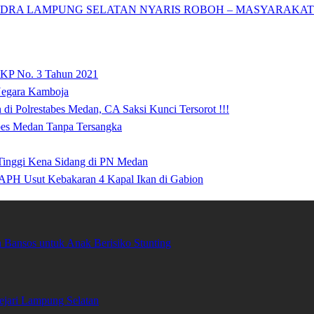
DRA LAMPUNG SELATAN NYARIS ROBOH – MASYARAKAT: 
 KP No. 3 Tahun 2021
 Negara Kamboja
i Polrestabes Medan, CA Saksi Kunci Tersorot !!!
abes Medan Tanpa Tersangka
 Tinggi Kena Sidang di PN Medan
APH Usut Kebakaran 4 Kapal Ikan di Gabion
Bansos untuk Anak Berisiko Stunting
ari Lampung Selatan