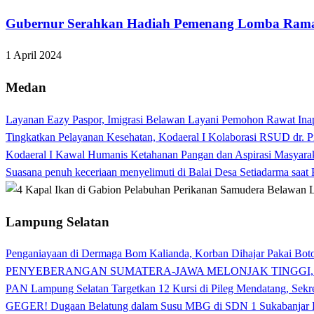
Gubernur Serahkan Hadiah Pemenang Lomba Ram
1 April 2024
Medan
Layanan Eazy Paspor, Imigrasi Belawan Layani Pemohon Rawat Ina
Tingkatkan Pelayanan Kesehatan, Kodaeral I Kolaborasi RSUD dr. P
Kodaeral I Kawal Humanis Ketahanan Pangan dan Aspirasi Masyara
Suasana penuh keceriaan menyelimuti di Balai Desa Setiadarma saa
Lampung Selatan
Penganiayaan di Dermaga Bom Kalianda, Korban Dihajar Pakai Boto
PENYEBERANGAN SUMATERA-JAWA MELONJAK TINGGI,
PAN Lampung Selatan Targetkan 12 Kursi di Pileg Mendatang, Sekre
GEGER! Dugaan Belatung dalam Susu MBG di SDN 1 Sukabanjar P