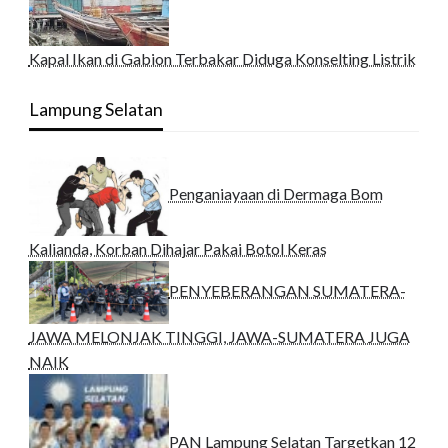
Kapal Ikan di Gabion Terbakar Diduga Konselting Listrik
Lampung Selatan
Penganiayaan di Dermaga Bom
Kalianda, Korban Dihajar Pakai Botol Keras
PENYEBERANGAN SUMATERA-
JAWA MELONJAK TINGGI, JAWA-SUMATERA JUGA
NAIK
PAN Lampung Selatan Targetkan 12