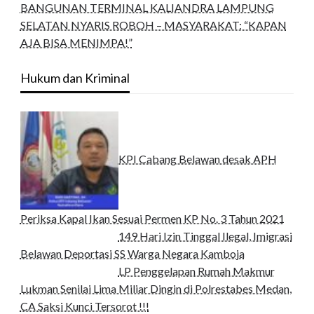
BANGUNAN TERMINAL KALIANDRA LAMPUNG
SELATAN NYARIS ROBOH – MASYARAKAT: “KAPAN
AJA BISA MENIMPA!”
Hukum dan Kriminal
KPI Cabang Belawan desak APH
Periksa Kapal Ikan Sesuai Permen KP No. 3 Tahun 2021
149 Hari Izin Tinggal Ilegal, Imigrasi
Belawan Deportasi SS Warga Negara Kamboja
LP Penggelapan Rumah Makmur
Lukman Senilai Lima Miliar Dingin di Polrestabes Medan,
CA Saksi Kunci Tersorot !!!