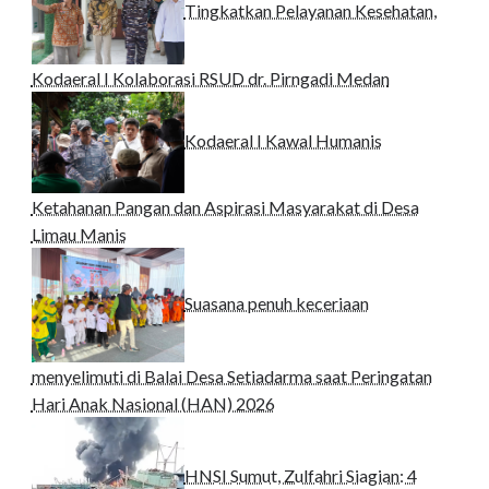
Tingkatkan Pelayanan Kesehatan,
Kodaeral I Kolaborasi RSUD dr. Pirngadi Medan‎
Kodaeral I Kawal Humanis
Ketahanan Pangan dan Aspirasi Masyarakat di Desa
Limau Manis
Suasana penuh keceriaan
menyelimuti di Balai Desa Setiadarma saat Peringatan
Hari Anak Nasional (HAN) 2026
HNSI Sumut, Zulfahri Siagian: 4