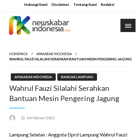
Skip
Hubungi Kami
Disclaimer
Tentang Kami
Redaksi
to
content
HOMEPAGE
APAKABAR INDONESIA
WAHRUL FAUZI SILALAHI SERAHKAN BANTUAN MESIN PENGERING JAGUNG
APAKABAR INDONESIA
BANDAR LAMPUNG
Wahrul Fauzi Silalahi Serahkan
Bantuan Mesin Pengering Jagung
Posted
14 Februari 2021
on
Lampung Selatan : Anggota Dprd Lampung Wahrul Fauzi