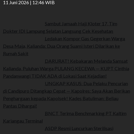
11 Juni 2026 | 12:46 WIB
Sambut Jamaah Haji Kloter 17, Tim
Dokter IDI Lampung Selatan Langsung Cek Kesehatan
Ledakan Kompor Gas Gegerkan Warga
Desa Maja, Kalianda: Dua Orang Suami Isteri Dilarikan ke
Rumah Sakit
DARURAT! Kebakaran Melanda Samsat
Kalianda, Puluhan Warga PULANG KECEWA — KUPT Cinthia
Pandanwangi TIDAK ADA di Lokasi Saat Kejadian!
UNGKAP KASUS: Dua Pelaku Pencurian
di Candipuro Ditangkap Cepat — Kapolres: Saya Akan Berikan
Penghargaan kepada Kapolsek! Kades Batuliman: Beliau
Pantas Dihargai!
BNCT Terima Benchmarking PT Kaltim
Kariangau Terminal
ASDP Resmi Luncurkan Sterilisasi