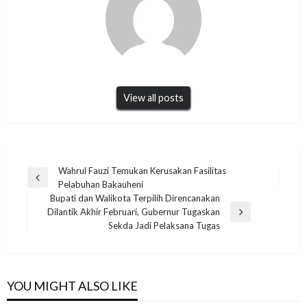
View all posts
Navigasi
Wahrul Fauzi Temukan Kerusakan Fasilitas
Previous
Pelabuhan Bakauheni
pos
Post
Bupati dan Walikota Terpilih Direncanakan
Dilantik Akhir Februari, Gubernur Tugaskan
Next
Sekda Jadi Pelaksana Tugas
Post
YOU MIGHT ALSO LIKE