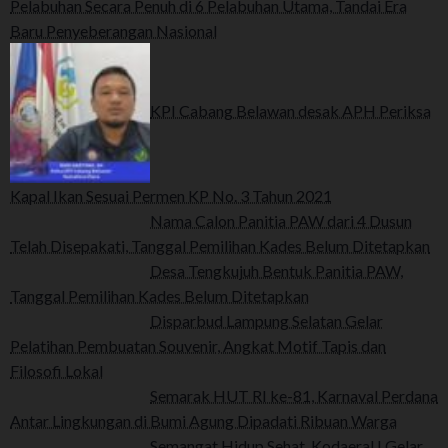
Pelabuhan Secara Penuh di 6 Pelabuhan Utama, Tandai Era
Baru Penyeberangan Nasional
KPI Cabang Belawan desak APH Periksa
Kapal Ikan Sesuai Permen KP No. 3 Tahun 2021
Nama Calon Panitia PAW dari 4 Dusun
Telah Disepakati, Tanggal Pemilihan Kades Belum Ditetapkan
Desa Tengkujuh Bentuk Panitia PAW,
Tanggal Pemilihan Kades Belum Ditetapkan
Disparbud Lampung Selatan Gelar
Pelatihan Pembuatan Souvenir, Angkat Motif Tapis dan
Filosofi Lokal
Semarak HUT RI ke-81, Karnaval Perdana
Antar Lingkungan di Bumi Agung Dipadati Ribuan Warga
Semangat Hidup Sehat, Kodaeral I Gelar