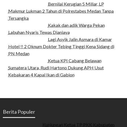
Bernilai Kerugian 5 Miliar, LP
Makmur Lukman 2 Tahun di Polrestabes Medan Tanpa
Tersangka
Kakak dan adik Warga Pekan
Labuhan Nyaris Tewas Dianiaya
Lagi Asyik Jalin Asmara di Kamar
Hotel !! 2 Oknum Dokter Tebing Tinggi Kena Sidang di
PN Medan
Ketua KPI Cabang Belawan
Sumatera Utara, Rudi Hartono Dukung APH Usut
Kebakaran 4 Kapal Ikan di Gabion
Berita Populer
Kunjungan Ketua TP PKK Kabupaten