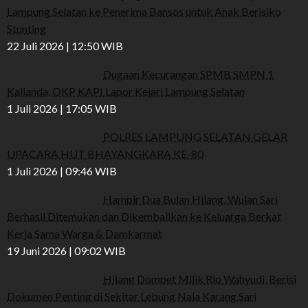
Lampung Selatan ke Penerima Bansos untuk Anak Berisiko
Stunting
22 Juli 2026 | 12:50 WIB
Dugaan Kecurangan SPMB SMPN 1
Kalianda, OKP KAPI Lapor Kejari Lampung Selatan
1 Juli 2026 | 17:05 WIB
POLRES LAMPUNG SELATAN GELAR
UPACARA HUT BHAYANGKARA KE-80
1 Juli 2026 | 09:46 WIB
Hampir Dua Bulan Hilang, Wulan Sari
Berhasil Ditemukan dan Dikembalikan ke Keluarga Berkat
Kerja Sama Warga & Damkarmat
19 Juni 2026 | 09:02 WIB
Hilang Dompet Milik Rio Wahyudi, Berisi
Dokumen Penting di Sekitar Lebung Nala Karang Sari