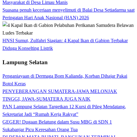
Masyarakat di Desa Limau Manis
Suasana penuh keceriaan menyelimuti di Balai Desa Setiadarma saat
Peringatan Hari Anak Nasional (HAN) 2026
HNSI Sumut, Zulfahri Siagian: 4 Kapal Ikan di Gabion Terbakar
Diduga Konselting Listrik
Lampung Selatan
Penganiayaan di Dermaga Bom Kalianda, Korban Dihajar Pakai
Botol Keras
PENYEBERANGAN SUMATERA-JAWA MELONJAK
TINGGI, JAWA-SUMATERA JUGA NAIK
PAN Lampung Selatan Targetkan 12 Kursi di Pileg Mendatang,
Sekretariat Jadi “Rumah Kerja Rakyat”
GEGER! Dugaan Belatung dalam Susu MBG di SDN 1
Sukabanjar Picu Keresahan Orang Tua