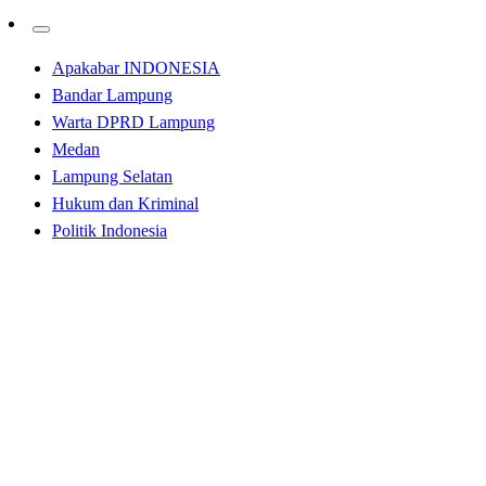
Apakabar INDONESIA
Bandar Lampung
Warta DPRD Lampung
Medan
Lampung Selatan
Hukum dan Kriminal
Politik Indonesia
Homepage
Apakabar INDONESIA
Wakil Bupati Labuhanbatu Terima Kunker Pansus
Komisi ll DPRD Sumut
Apakabar INDONESIA