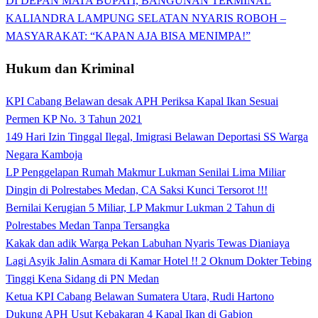
DI DEPAN MATA BUPATI, BANGUNAN TERMINAL
KALIANDRA LAMPUNG SELATAN NYARIS ROBOH –
MASYARAKAT: “KAPAN AJA BISA MENIMPA!”
Hukum dan Kriminal
KPI Cabang Belawan desak APH Periksa Kapal Ikan Sesuai
Permen KP No. 3 Tahun 2021
149 Hari Izin Tinggal Ilegal, Imigrasi Belawan Deportasi SS Warga
Negara Kamboja
LP Penggelapan Rumah Makmur Lukman Senilai Lima Miliar
Dingin di Polrestabes Medan, CA Saksi Kunci Tersorot !!!
Bernilai Kerugian 5 Miliar, LP Makmur Lukman 2 Tahun di
Polrestabes Medan Tanpa Tersangka
Kakak dan adik Warga Pekan Labuhan Nyaris Tewas Dianiaya
Lagi Asyik Jalin Asmara di Kamar Hotel !! 2 Oknum Dokter Tebing
Tinggi Kena Sidang di PN Medan
Ketua KPI Cabang Belawan Sumatera Utara, Rudi Hartono
Dukung APH Usut Kebakaran 4 Kapal Ikan di Gabion