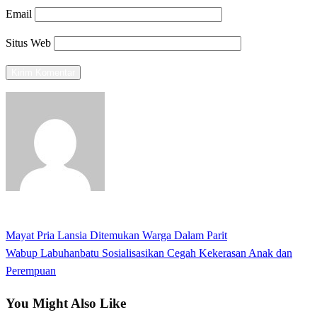
Email
Situs Web
View all posts
Previous
Mayat Pria Lansia Ditemukan Warga Dalam Parit
Navigasi
Post
Next
Wabup Labuhanbatu Sosialisasikan Cegah Kekerasan Anak dan
pos
Post
Perempuan
You Might Also Like