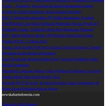
Cepat — Kapolres: Saya Akan Berikan Penghargaan kepada
Kapolsek! Kades Batuliman: Beliau Pantas Dihargai!
BNCT Terima Benchmarking PT Kaltim Kariangau Terminal
ASDP Resmi Luncurkan Sterilisasi Pelabuhan Secara Penuh di 6
Pelabuhan Utama, Tandai Era Baru Penyeberangan Nasional
KPI Cabang Belawan desak APH Periksa Kapal Ikan Sesuai
Permen KP No. 3 Tahun 2021
Nama Calon Panitia PAW dari 4 Dusun Telah Disepakati, Tanggal
Pemilihan Kades Belum Ditetapkan
Desa Tengkujuh Bentuk Panitia PAW, Tanggal Pemilihan Kades
Belum Ditetapkan
Disparbud Lampung Selatan Gelar Pelatihan Pembuatan Souvenir,
Angkat Motif Tapis dan Filosofi Lokal
Semarak HUT RI ke-81, Karnaval Perdana Antar Lingkungan di
Bumi Agung Dipadati Ribuan Warga
newskabarindonesia.com
Theme by Silk Themes