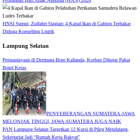
Peringatan Hari Anak Nasional (HAN) 2026
HNSI Sumut, Zulfahri Siagian: 4 Kapal Ikan di Gabion Terbakar
Diduga Konselting Listrik
Lampung Selatan
Penganiayaan di Dermaga Bom Kalianda, Korban Dihajar Pakai
Botol Keras
PENYEBERANGAN SUMATERA-JAWA
MELONJAK TINGGI, JAWA-SUMATERA JUGA NAIK
PAN Lampung Selatan Targetkan 12 Kursi di Pileg Mendatang,
Sekretariat Jadi “Rumah Kerja Rakyat”