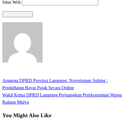
Situs Web
View all posts
Previous
Anggota DPRD Provinsi Lampung, Noverisman Subing :
Navigasi
Post
Pendaftaran Bayar Pajak Secara Online
pos
Next
Wakil Ketua DPRD Lampung Perjuangkan Perekonomian Warga
Post
Rulung Mulya
You Might Also Like