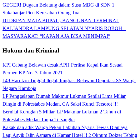
GEGER! Dugaan Belatung dalam Susu MBG di SDN 1
Sukabanjar Picu Keresahan Orang Tua
DI DEPAN MATA BUPATI, BANGUNAN TERMINAL
KALIANDRA LAMPUNG SELATAN NYARIS ROBOH –
MASYARAKAT: “KAPAN AJA BISA MENIMPA!”
Hukum dan Kriminal
KPI Cabang Belawan desak APH Periksa Kapal Ikan Sesuai
Permen KP No. 3 Tahun 2021
149 Hari Izin Tinggal Ilegal, Imigrasi Belawan Deportasi SS Warga
Negara Kamboja
LP Penggelapan Rumah Makmur Lukman Senilai Lima Miliar
Dingin di Polrestabes Medan, CA Saksi Kunci Tersorot !!!
Bernilai Kerugian 5 Miliar, LP Makmur Lukman 2 Tahun di
Polrestabes Medan Tanpa Tersangka
Kakak dan adik Warga Pekan Labuhan Nyaris Tewas Dianiaya
Lagi Asyik Jalin Asmara di Kamar Hotel !! 2 Oknum Dokter Tebing