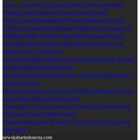
Cepat — Kapolres: Saya Akan Berikan Penghargaan kepada
Kapolsek! Kades Batuliman: Beliau Pantas Dihargai!
BNCT Terima Benchmarking PT Kaltim Kariangau Terminal
ASDP Resmi Luncurkan Sterilisasi Pelabuhan Secara Penuh di 6
Pelabuhan Utama, Tandai Era Baru Penyeberangan Nasional
KPI Cabang Belawan desak APH Periksa Kapal Ikan Sesuai
Permen KP No. 3 Tahun 2021
Nama Calon Panitia PAW dari 4 Dusun Telah Disepakati, Tanggal
Pemilihan Kades Belum Ditetapkan
Desa Tengkujuh Bentuk Panitia PAW, Tanggal Pemilihan Kades
Belum Ditetapkan
Disparbud Lampung Selatan Gelar Pelatihan Pembuatan Souvenir,
Angkat Motif Tapis dan Filosofi Lokal
Semarak HUT RI ke-81, Karnaval Perdana Antar Lingkungan di
Bumi Agung Dipadati Ribuan Warga
Semangat Hidup Sehat, Kodaeral I Gelar Car Free Day Rangkul
Masyarakat
newskabarindonesia.com