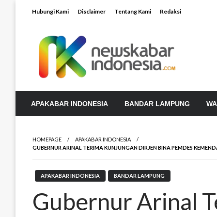
Skip
Hubungi Kami
Disclaimer
Tentang Kami
Redaksi
to
content
APAKABAR INDONESIA
BANDAR LAMPUNG
WA
HOMEPAGE
APAKABAR INDONESIA
GUBERNUR ARINAL TERIMA KUNJUNGAN DIRJEN BINA PEMDES KEMENDA
APAKABAR INDONESIA
BANDAR LAMPUNG
Gubernur Arinal 