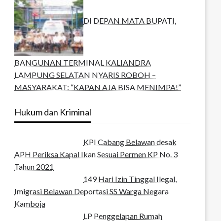
DI DEPAN MATA BUPATI,
BANGUNAN TERMINAL KALIANDRA
LAMPUNG SELATAN NYARIS ROBOH –
MASYARAKAT: “KAPAN AJA BISA MENIMPA!”
Hukum dan Kriminal
KPI Cabang Belawan desak
APH Periksa Kapal Ikan Sesuai Permen KP No. 3
Tahun 2021
149 Hari Izin Tinggal Ilegal,
Imigrasi Belawan Deportasi SS Warga Negara
Kamboja
LP Penggelapan Rumah