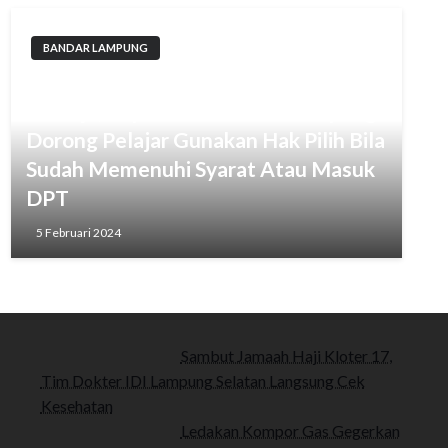
BANDAR LAMPUNG
Selain Edukasi Dampak Kenakalan
Remaja, Kapolresta Bandar Lampung
Dorong Pelajar Gunakan Hak Pilih Bila
Sudah Memenuhi Syarat Atau Masuk
DPT
5 Februari 2024
Sambut Jamaah Haji Kloter 17,
Tim Dokter IDI Lampung Selatan Langsung Cek
Kesehatan
Ledakan Kompor Gas Gegerkan