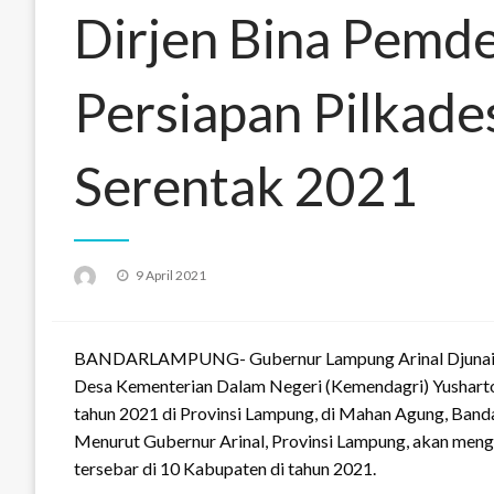
Dirjen Bina Pemd
Persiapan Pilkade
Serentak 2021
Posted
9 April 2021
on
BANDARLAMPUNG- Gubernur Lampung Arinal Djunaidi m
Desa Kementerian Dalam Negeri (Kemendagri) Yusharto
tahun 2021 di Provinsi Lampung, di Mahan Agung, Banda
Menurut Gubernur Arinal, Provinsi Lampung, akan men
tersebar di 10 Kabupaten di tahun 2021.