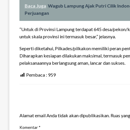
Baca Juga
Wagub Lampung Ajak Putri Cilik Indon
Perjuangan
“Untuk di Provinsi Lampung terdapat 645 desa/pekon/
untuk skala provinsi ini termasuk besar,” jelasnya.
Seperti diketahui, Pilkades/pilkakon memiliki peran p
Diharapkan kesiapan dilakukan maksimal, termasuk pen
pelaksanaannya berlangsung aman, lancar dan sukses.
Pembaca :
959
LEAVE A RESPONSE
Alamat email Anda tidak akan dipublikasikan.
Ruas yang
Komentar
*