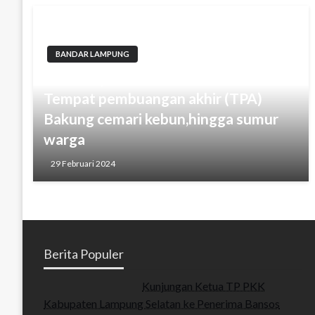
BANDAR LAMPUNG
Ga Bahaya Tah….!!!?Air limbah dari
Tempat pembuangan akhir (TPA)
Bakung cemari kebun,hingga sumur
warga
29 Februari 2024
Berita Populer
Kunjungan Ketua TP PKK
Kabupaten Lampung Selatan ke Penerima Bansos