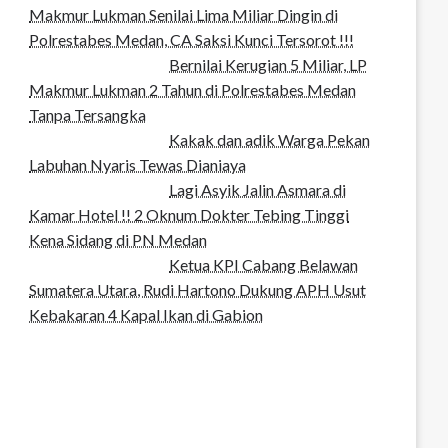
Makmur Lukman Senilai Lima Miliar Dingin di
Polrestabes Medan, CA Saksi Kunci Tersorot !!!
Bernilai Kerugian 5 Miliar, LP
Makmur Lukman 2 Tahun di Polrestabes Medan
Tanpa Tersangka
Kakak dan adik Warga Pekan
Labuhan Nyaris Tewas Dianiaya
Lagi Asyik Jalin Asmara di
Kamar Hotel !! 2 Oknum Dokter Tebing Tinggi
Kena Sidang di PN Medan
Ketua KPI Cabang Belawan
Sumatera Utara, Rudi Hartono Dukung APH Usut
Kebakaran 4 Kapal Ikan di Gabion