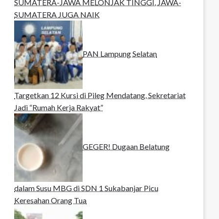
SUMATERA-JAWA MELONJAK TINGGI, JAWA-
SUMATERA JUGA NAIK
PAN Lampung Selatan
Targetkan 12 Kursi di Pileg Mendatang, Sekretariat
Jadi “Rumah Kerja Rakyat”
GEGER! Dugaan Belatung
dalam Susu MBG di SDN 1 Sukabanjar Picu
Keresahan Orang Tua