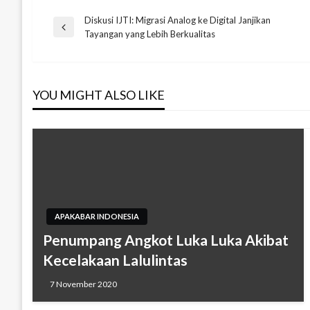
Diskusi IJTI: Migrasi Analog ke Digital Janjikan
Navigasi
Previous
Tayangan yang Lebih Berkualitas
Post
pos
YOU MIGHT ALSO LIKE
APAKABAR INDONESIA
Penumpang Angkot Luka Luka Akibat
Kecelakaan Lalulintas
7 November 2020