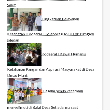
Sakit
Tingkatkan Pelayanan
Kesehatan, Kodaeral I Kolaborasi RSUD dr. Pirngadi
Medan‎
Kodaeral I Kawal Humanis
Ketahanan Pangan dan Aspirasi Masyarakat di Desa
Limau Manis
Suasana penuh keceriaan
menyelimuti di Balai Desa Setiadarma saat