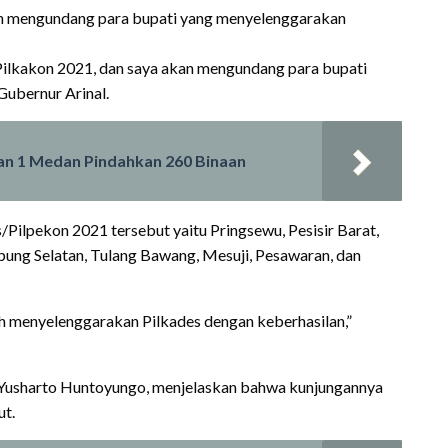
an mengundang para bupati yang menyelenggarakan
ilkakon 2021, dan saya akan mengundang para bupati
Gubernur Arinal.
an 1 Medan Pindahkan 260 Binaan
ilpekon 2021 tersebut yaitu Pringsewu, Pesisir Barat,
ung Selatan, Tulang Bawang, Mesuji, Pesawaran, dan
h menyelenggarakan Pilkades dengan keberhasilan,”
, Yusharto Huntoyungo, menjelaskan bahwa kunjungannya
ut.