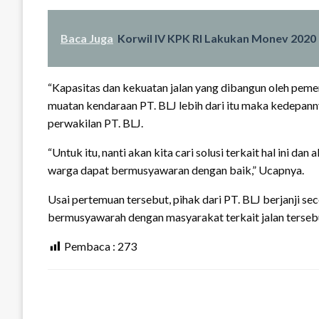
Baca Juga
Korwil IV KPK RI Lakukan Monev 2020
“Kapasitas dan kekuatan jalan yang dibangun oleh pemeri
muatan kendaraan PT. BLJ lebih dari itu maka kedepanny
perwakilan PT. BLJ.
“Untuk itu, nanti akan kita cari solusi terkait hal ini da
warga dapat bermusyawaran dengan baik,” Ucapnya.
Usai pertemuan tersebut, pihak dari PT. BLJ berjanji s
bermusyawarah dengan masyarakat terkait jalan terseb
Pembaca :
273