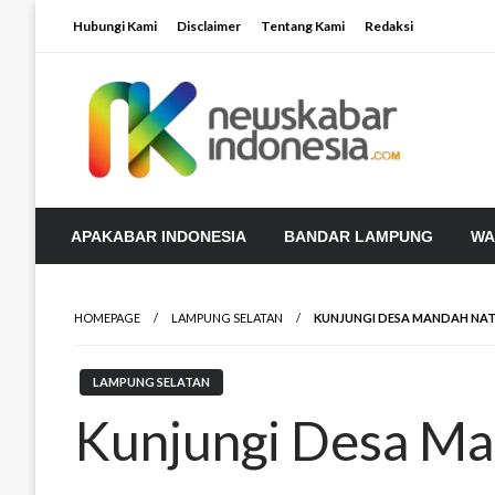
Skip
Hubungi Kami
Disclaimer
Tentang Kami
Redaksi
to
content
APAKABAR INDONESIA
BANDAR LAMPUNG
WA
HOMEPAGE
LAMPUNG SELATAN
KUNJUNGI DESA MANDAH NA
LAMPUNG SELATAN
Kunjungi Desa Ma