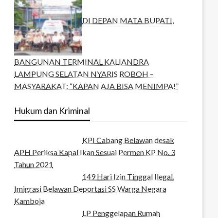
DI DEPAN MATA BUPATI,
BANGUNAN TERMINAL KALIANDRA
LAMPUNG SELATAN NYARIS ROBOH –
MASYARAKAT: “KAPAN AJA BISA MENIMPA!”
Hukum dan Kriminal
KPI Cabang Belawan desak
APH Periksa Kapal Ikan Sesuai Permen KP No. 3
Tahun 2021
149 Hari Izin Tinggal Ilegal,
Imigrasi Belawan Deportasi SS Warga Negara
Kamboja
LP Penggelapan Rumah