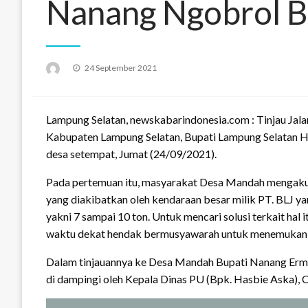
Nanang Ngobrol 
Posted
24 September 2021
on
Lampung Selatan, newskabarindonesia.com : Tinjau Ja
Kabupaten Lampung Selatan, Bupati Lampung Selatan 
desa setempat, Jumat (24/09/2021).
Pada pertemuan itu, masyarakat Desa Mandah mengaku 
yang diakibatkan oleh kendaraan besar milik PT. BLJ ya
yakni 7 sampai 10 ton. Untuk mencari solusi terkait hal
waktu dekat hendak bermusyawarah untuk menemukan sol
Dalam tinjauannya ke Desa Mandah Bupati Nanang Erm
di dampingi oleh Kepala Dinas PU (Bpk. Hasbie Aska), 