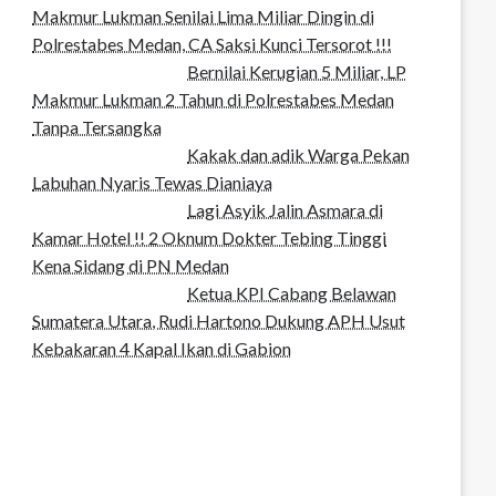
Makmur Lukman Senilai Lima Miliar Dingin di
Polrestabes Medan, CA Saksi Kunci Tersorot !!!
Bernilai Kerugian 5 Miliar, LP
Makmur Lukman 2 Tahun di Polrestabes Medan
Tanpa Tersangka
Kakak dan adik Warga Pekan
Labuhan Nyaris Tewas Dianiaya
Lagi Asyik Jalin Asmara di
Kamar Hotel !! 2 Oknum Dokter Tebing Tinggi
Kena Sidang di PN Medan
Ketua KPI Cabang Belawan
Sumatera Utara, Rudi Hartono Dukung APH Usut
Kebakaran 4 Kapal Ikan di Gabion