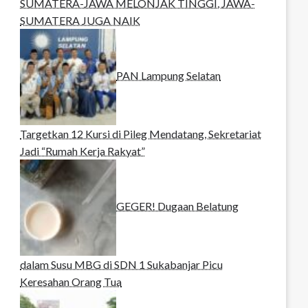
SUMATERA-JAWA MELONJAK TINGGI, JAWA-
SUMATERA JUGA NAIK
PAN Lampung Selatan
Targetkan 12 Kursi di Pileg Mendatang, Sekretariat
Jadi “Rumah Kerja Rakyat”
GEGER! Dugaan Belatung
dalam Susu MBG di SDN 1 Sukabanjar Picu
Keresahan Orang Tua