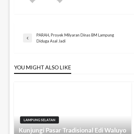
PARAH, Proyek Milyaran Dinas BM Lampung
Navigasi
Previous
Diduga Asal Jadi
Post
pos
YOU MIGHT ALSO LIKE
LAMPUNG SELATAN
Kunjungi Pasar Tradisional Edi Waluyo