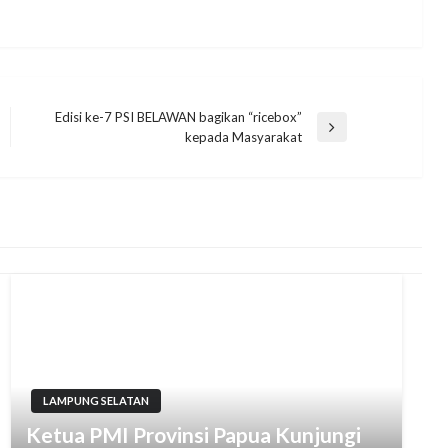
Edisi ke-7 PSI BELAWAN bagikan “ricebox”
Next
kepada Masyarakat
Post
LAMPUNG SELATAN
Ketua PMI Provinsi Papua Kunjungi