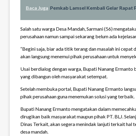
Baca Juga
Pemkab Lamsel Kembali Gelar Rapat 
Salah satu warga Desa Mandah, Sarmani (56) mengatak
perusahaan namun sampai sekarang belum ada kejelasan
“Begini saja, biar ada titik terang dan masalah ini cepa
akan langsung menemui pihak perusahaan untuk menyel
Usai berdialog dengan warga, Bupati Nanang Ermanto 
yang dibangun oleh masyarakat setempat.
Setelah membuka portal, Bupati Nanang Ermanto langsu
pihak perusahaan guna menemukan solusi yang terbaik.
Bupati Nanang Ermanto mengatakan dalam memecahkan m
dirugikan baik masyarakat maupun pihak PT. BLJ. Sela
Dinas Terkait, akan segera menindak lanjuti terkait ha
desa mandah.