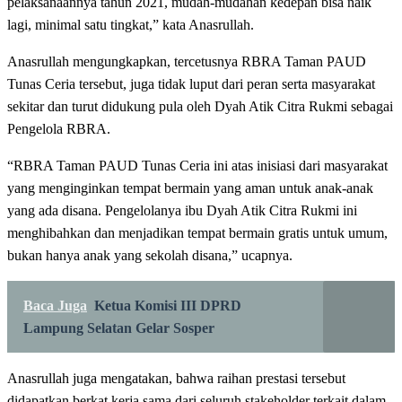
pelaksanaannya tahun 2021, mudah-mudahan kedepan bisa naik
lagi, minimal satu tingkat,” kata Anasrullah.
Anasrullah mengungkapkan, tercetusnya RBRA Taman PAUD
Tunas Ceria tersebut, juga tidak luput dari peran serta masyarakat
sekitar dan turut didukung pula oleh Dyah Atik Citra Rukmi sebagai
Pengelola RBRA.
“RBRA Taman PAUD Tunas Ceria ini atas inisiasi dari masyarakat
yang menginginkan tempat bermain yang aman untuk anak-anak
yang ada disana. Pengelolanya ibu Dyah Atik Citra Rukmi ini
menghibahkan dan menjadikan tempat bermain gratis untuk umum,
bukan hanya anak yang sekolah disana,” ucapnya.
Baca Juga
Ketua Komisi III DPRD
Lampung Selatan Gelar Sosper
Anasrullah juga mengatakan, bahwa raihan prestasi tersebut
didapatkan berkat kerja sama dari seluruh stakeholder terkait dalam