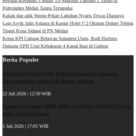
Bernilai Kerugian 5 Miliar, LP Makmur Lukman 2 Tahun di
Polrestabes Medan Tanpa Tersangka
Kakak dan adik Warga Pekan Labuhan Nyaris Tewas Dianiaya
Lagi Asyik Jalin Asmara di Kamar Hotel !! 2 Oknum Dokter Tebing
Tinggi Kena Sidang di PN Medan
Ketua KPI Cabang Belawan Sumatera Utara, Rudi Hartono
Dukung APH Usut Kebakaran 4 Kapal Ikan di Gabion
Berita Populer
Kunjungan Ketua TP PKK Kabupaten Lampung Selatan ke
Penerima Bansos untuk Anak Berisiko Stunting
22 Juli 2026 | 12:50 WIB
Dugaan Kecurangan SPMB SMPN 1 Kalianda, OKP KAPI Lapor
Kejari Lampung Selatan
1 Juli 2026 | 17:05 WIB