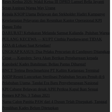
Reses Kedua 2026: Wakil Ketua III DPRD Lamsel Bella Jayanti
Serap Aspirasi Warga Way Urang
Kepala KSOP Utama Belawan dan Stekholder Hadiri Kampanye
Keselamatan Pelayaran dan Resmikan Kantor Operasional KPI
Danau Toba
DARURAT! Kebakaran Melanda Samsat Kalianda, Puluhan Warga
PULANG KECEWA — KUPT Cinthia Pandanwangi TIDAK
ADA di Lokasi Saat Kejadian!
UNGKAP KASUS: Dua Pelaku Pencurian di Candipuro Ditangkap
Cepat — Kapolres: Saya Akan Berikan Penghargaan kepada
Kapolsek! Kades Batuliman: Beliau Pantas Dihargai!
BNCT Terima Benchmarking PT Kaltim Kariangau Terminal
ASDP Resmi Luncurkan Sterilisasi Pelabuhan Secara Penuh di 6
Pelabuhan Utama, Tandai Era Baru Penyeberangan Nasional
KPI Cabang Belawan desak APH Periksa Kapal Ikan Sesuai
Permen KP No. 3 Tahun 2021
Nama Calon Panitia PAW dari 4 Dusun Telah Disepakati, Tanggal
Pemilihan Kades Belum Ditetapkan