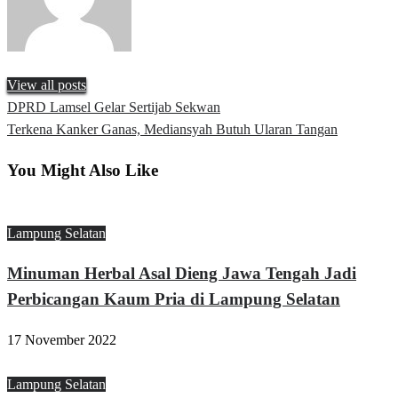
View all posts
Previous
DPRD Lamsel Gelar Sertijab Sekwan
Navigasi
Post
Next
Terkena Kanker Ganas, Mediansyah Butuh Ularan Tangan
pos
Post
You Might Also Like
Lampung Selatan
Minuman Herbal Asal Dieng Jawa Tengah Jadi
Perbicangan Kaum Pria di Lampung Selatan
17 November 2022
Lampung Selatan