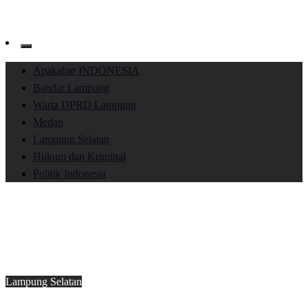
Apakabar INDONESIA
Bandar Lampung
Warta DPRD Lampung
Medan
Lampung Selatan
Hukum dan Kriminal
Politik Indonesia
Homepage
Lampung Selatan
Lampung Selatan Kembali Raih Dua Penghargaan
Bergengsi
Lampung Selatan