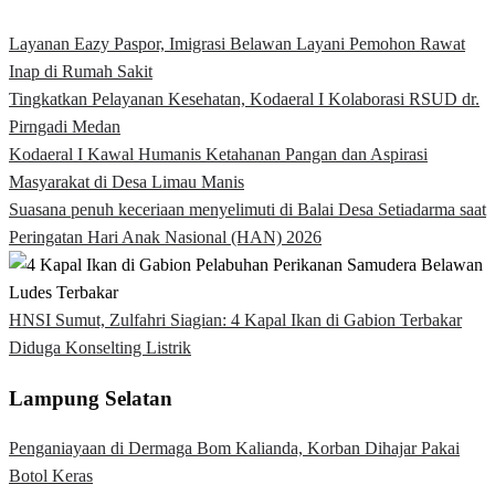
Layanan Eazy Paspor, Imigrasi Belawan Layani Pemohon Rawat
Inap di Rumah Sakit
Tingkatkan Pelayanan Kesehatan, Kodaeral I Kolaborasi RSUD dr.
Pirngadi Medan‎
Kodaeral I Kawal Humanis Ketahanan Pangan dan Aspirasi
Masyarakat di Desa Limau Manis
Suasana penuh keceriaan menyelimuti di Balai Desa Setiadarma saat
Peringatan Hari Anak Nasional (HAN) 2026
HNSI Sumut, Zulfahri Siagian: 4 Kapal Ikan di Gabion Terbakar
Diduga Konselting Listrik
Lampung Selatan
Penganiayaan di Dermaga Bom Kalianda, Korban Dihajar Pakai
Botol Keras