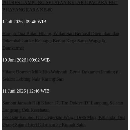
POLRES LAMPUNG SELATAN GELAR UPACARA HUT
BHAYANGKARA KE-80
1 Juli 2026 | 09:46 WIB
Hampir Dua Bulan Hilang, Wulan Sari Berhasil Ditemukan dan
Dikembalikan ke Keluarga Berkat Kerja Sama Warga &
Damkarmat
19 Juni 2026 | 09:02 WIB
Hilang Dompet Milik Rio Wahyudi, Berisi Dokumen Penting di
Sekitar Lebung Nala Karang Sari
11 Juni 2026 | 12:46 WIB
Sambut Jamaah Haji Kloter 17, Tim Dokter IDI Lampung Selatan
Langsung Cek Kesehatan
Ledakan Kompor Gas Gegerkan Warga Desa Maja, Kalianda: Dua
Orang Suami Isteri Dilarikan ke Rumah Sakit