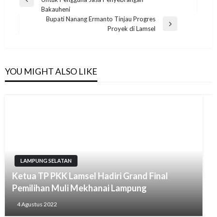
pos
Previous
Bakauheni
Post
Bupati Nanang Ermanto Tinjau Progres
Next
Proyek di Lamsel
Post
YOU MIGHT ALSO LIKE
LAMPUNG SELATAN
Ketua TP PKK Lamsel Hadiri Grand Final
Pemilihan Muli Mekhanai Lampung
4 Agustus 2022