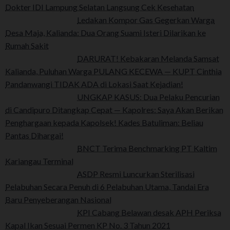
Dokter IDI Lampung Selatan Langsung Cek Kesehatan
Ledakan Kompor Gas Gegerkan Warga
Desa Maja, Kalianda: Dua Orang Suami Isteri Dilarikan ke
Rumah Sakit
DARURAT! Kebakaran Melanda Samsat
Kalianda, Puluhan Warga PULANG KECEWA — KUPT Cinthia
Pandanwangi TIDAK ADA di Lokasi Saat Kejadian!
UNGKAP KASUS: Dua Pelaku Pencurian
di Candipuro Ditangkap Cepat — Kapolres: Saya Akan Berikan
Penghargaan kepada Kapolsek! Kades Batuliman: Beliau
Pantas Dihargai!
BNCT Terima Benchmarking PT Kaltim
Kariangau Terminal
ASDP Resmi Luncurkan Sterilisasi
Pelabuhan Secara Penuh di 6 Pelabuhan Utama, Tandai Era
Baru Penyeberangan Nasional
KPI Cabang Belawan desak APH Periksa
Kapal Ikan Sesuai Permen KP No. 3 Tahun 2021