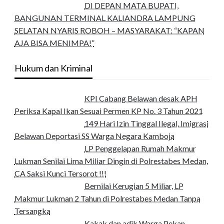
DI DEPAN MATA BUPATI,
BANGUNAN TERMINAL KALIANDRA LAMPUNG
SELATAN NYARIS ROBOH – MASYARAKAT: “KAPAN
AJA BISA MENIMPA!”
Hukum dan Kriminal
KPI Cabang Belawan desak APH
Periksa Kapal Ikan Sesuai Permen KP No. 3 Tahun 2021
149 Hari Izin Tinggal Ilegal, Imigrasi
Belawan Deportasi SS Warga Negara Kamboja
LP Penggelapan Rumah Makmur
Lukman Senilai Lima Miliar Dingin di Polrestabes Medan,
CA Saksi Kunci Tersorot !!!
Bernilai Kerugian 5 Miliar, LP
Makmur Lukman 2 Tahun di Polrestabes Medan Tanpa
Tersangka
Kakak dan adik Warga Pekan