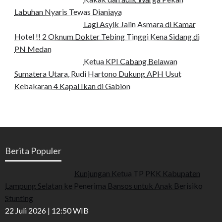
Labuhan Nyaris Tewas Dianiaya
Lagi Asyik Jalin Asmara di Kamar
Hotel !! 2 Oknum Dokter Tebing Tinggi Kena Sidang di
PN Medan
Ketua KPI Cabang Belawan
Sumatera Utara, Rudi Hartono Dukung APH Usut
Kebakaran 4 Kapal Ikan di Gabion
Berita Populer
Kunjungan Ketua TP PKK Kabupaten
Lampung Selatan ke Penerima Bansos untuk Anak Berisiko
Stunting
22 Juli 2026 | 12:50 WIB