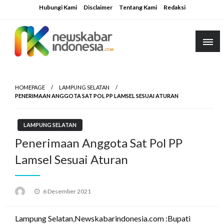
Skip
Hubungi Kami
Disclaimer
Tentang Kami
Redaksi
to
content
HOMEPAGE
LAMPUNG SELATAN
PENERIMAAN ANGGOTA SAT POL PP LAMSEL SESUAI ATURAN
LAMPUNG SELATAN
Penerimaan Anggota Sat Pol PP
Lamsel Sesuai Aturan
Posted
6 Desember 2021
on
Lampung Selatan,Newskabarindonesia.com :Bupati