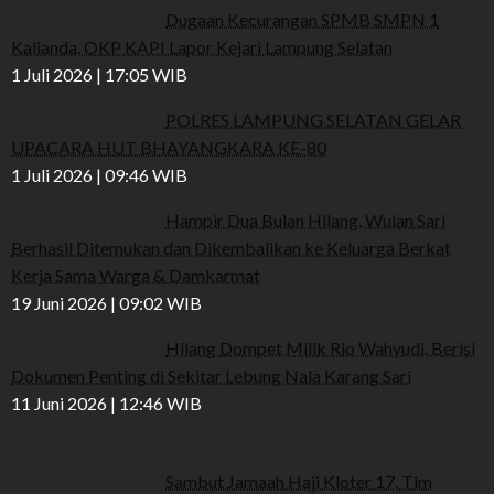
Dugaan Kecurangan SPMB SMPN 1
Kalianda, OKP KAPI Lapor Kejari Lampung Selatan
1 Juli 2026 | 17:05 WIB
POLRES LAMPUNG SELATAN GELAR
UPACARA HUT BHAYANGKARA KE-80
1 Juli 2026 | 09:46 WIB
Hampir Dua Bulan Hilang, Wulan Sari
Berhasil Ditemukan dan Dikembalikan ke Keluarga Berkat
Kerja Sama Warga & Damkarmat
19 Juni 2026 | 09:02 WIB
Hilang Dompet Milik Rio Wahyudi, Berisi
Dokumen Penting di Sekitar Lebung Nala Karang Sari
11 Juni 2026 | 12:46 WIB
Sambut Jamaah Haji Kloter 17, Tim