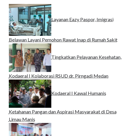
Layanan Eazy Paspor, Imigrasi
Belawan Layani Pemohon Rawat Inap di Rumah Sakit
Tingkatkan Pelayanan Kesehatan,
Kodaeral I Kolaborasi RSUD dr. Pirngadi Medan‎
Kodaeral I Kawal Humanis
Ketahanan Pangan dan Aspirasi Masyarakat di Desa
Limau Manis