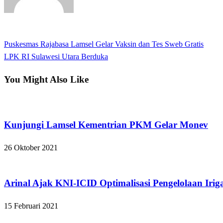
View all posts
Previous
Puskesmas Rajabasa Lamsel Gelar Vaksin dan Tes Sweb Gratis
Navigasi
Post
Next
LPK RI Sulawesi Utara Berduka
pos
Post
You Might Also Like
Lampung Selatan
Kunjungi Lamsel Kementrian PKM Gelar Monev
26 Oktober 2021
Apakabar INDONESIA
Arinal Ajak KNI-ICID Optimalisasi Pengelolaan Iri
15 Februari 2021
Apakabar INDONESIA