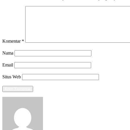
Komentar
*
Nama
Email
Situs Web