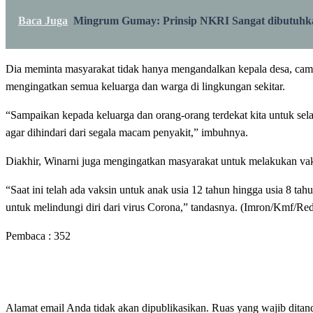
Baca Juga
Mingrum Gumay: Prinsip NKRI Sangat dibutuhk
Dia meminta masyarakat tidak hanya mengandalkan kepala desa, cama
mengingatkan semua keluarga dan warga di lingkungan sekitar.
“Sampaikan kepada keluarga dan orang-orang terdekat kita untuk sel
agar dihindari dari segala macam penyakit,” imbuhnya.
Diakhir, Winarni juga mengingatkan masyarakat untuk melakukan vaks
“Saat ini telah ada vaksin untuk anak usia 12 tahun hingga usia 8 t
untuk melindungi diri dari virus Corona,” tandasnya. (Imron/Kmf/Re
Pembaca :
352
LEAVE A RESPONSE
Alamat email Anda tidak akan dipublikasikan.
Ruas yang wajib ditan