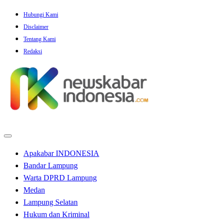
Skip
Hubungi Kami
to
Disclaimer
content
Tentang Kami
Redaksi
Apakabar INDONESIA
Bandar Lampung
Warta DPRD Lampung
Medan
Lampung Selatan
Hukum dan Kriminal