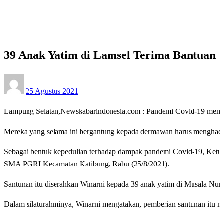
39 Anak Yatim di Lamsel Terima Bantuan
Apakabar INDONESIA
Lampung Selatan
39 Anak Yatim di Lamsel Terima Bantuan
Posted
25 Agustus 2021
on
Lampung Selatan,Newskabarindonesia.com : Pandemi Covid-19 member
Mereka yang selama ini bergantung kepada dermawan harus menghadap
Sebagai bentuk kepedulian terhadap dampak pandemi Covid-19, Ke
SMA PGRI Kecamatan Katibung, Rabu (25/8/2021).
Santunan itu diserahkan Winarni kepada 39 anak yatim di Musala 
Dalam silaturahminya, Winarni mengatakan, pemberian santunan itu