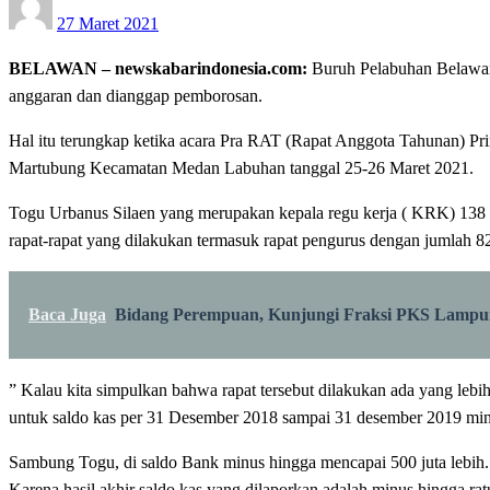
27 Maret 2021
on
BELAWAN – newskabarindonesia.com:
Buruh Pelabuhan Belawan 
anggaran dan dianggap pemborosan.
Hal itu terungkap ketika acara Pra RAT (Rapat Anggota Tahunan)
Martubung Kecamatan Medan Labuhan tanggal 25-26 Maret 2021.
Togu Urbanus Silaen yang merupakan kepala regu kerja ( KRK) 138 se
rapat-rapat yang dilakukan termasuk rapat pengurus dengan jumlah 8
Baca Juga
Bidang Perempuan, Kunjungi Fraksi PKS Lamp
” Kalau kita simpulkan bahwa rapat tersebut dilakukan ada yang le
untuk saldo kas per 31 Desember 2018 sampai 31 desember 2019 minu
Sambung Togu, di saldo Bank minus hingga mencapai 500 juta lebih. 
Karena hasil akhir saldo kas yang dilaporkan adalah minus hingga rat