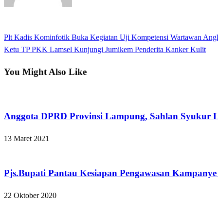
View all posts
Previous
Plt Kadis Kominfotik Buka Kegiatan Uji Kompetensi Wartawan An
Navigasi
Post
Next
Ketu TP PKK Lamsel Kunjungi Jumikem Penderita Kanker Kulit
pos
Post
You Might Also Like
Apakabar INDONESIA
Anggota DPRD Provinsi Lampung, Sahlan Syukur 
13 Maret 2021
Apakabar INDONESIA
Pjs.Bupati Pantau Kesiapan Pengawasan Kampanye
22 Oktober 2020
Apakabar INDONESIA