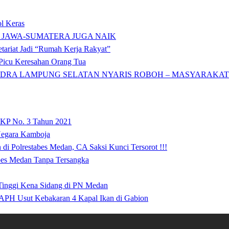
l Keras
 JAWA-SUMATERA JUGA NAIK
tariat Jadi “Rumah Kerja Rakyat”
icu Keresahan Orang Tua
DRA LAMPUNG SELATAN NYARIS ROBOH – MASYARAKAT: 
 KP No. 3 Tahun 2021
 Negara Kamboja
i Polrestabes Medan, CA Saksi Kunci Tersorot !!!
abes Medan Tanpa Tersangka
 Tinggi Kena Sidang di PN Medan
APH Usut Kebakaran 4 Kapal Ikan di Gabion