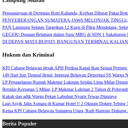
Lampung Selatan
Penganiayaan di Dermaga Bom Kalianda, Korban Dihajar Pakai Boto
PENYEBERANGAN SUMATERA-JAWA MELONJAK TINGGI,
PAN Lampung Selatan Targetkan 12 Kursi di Pileg Mendatang, Sekre
GEGER! Dugaan Belatung dalam Susu MBG di SDN 1 Sukabanjar P
DI DEPAN MATA BUPATI, BANGUNAN TERMINAL KALIAN
Hukum dan Kriminal
KPI Cabang Belawan desak APH Periksa Kapal Ikan Sesuai Permen
149 Hari Izin Tinggal Ilegal, Imigrasi Belawan Deportasi SS Warga
LP Penggelapan Rumah Makmur Lukman Senilai Lima Miliar Dingin d
Bernilai Kerugian 5 Miliar, LP Makmur Lukman 2 Tahun di Polrest
Kakak dan adik Warga Pekan Labuhan Nyaris Tewas Dianiaya
Lagi Asyik Jalin Asmara di Kamar Hotel !! 2 Oknum Dokter Tebing
Ketua KPI Cabang Belawan Sumatera Utara, Rudi Hartono Dukung 
Berita Populer