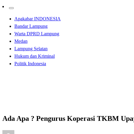
Apakabar INDONESIA
Bandar Lampung
Warta DPRD Lampung
Medan
Lampung Selatan
Hukum dan Kriminal
Politik Indonesia
Homepage
Apakabar INDONESIA
Ada Apa ? Pengurus Koperasi TKBM Upaya Karya Didug
Apakabar INDONESIA
Ada Apa ? Pengurus Koperasi TKBM Upa
Posted