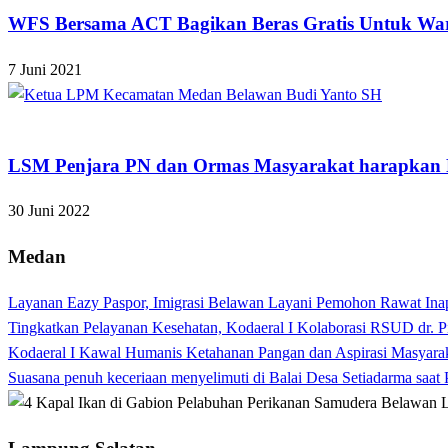
WFS Bersama ACT Bagikan Beras Gratis Untuk Wa
7 Juni 2021
Apakabar INDONESIA
LSM Penjara PN dan Ormas Masyarakat harapkan
30 Juni 2022
Medan
Layanan Eazy Paspor, Imigrasi Belawan Layani Pemohon Rawat Ina
Tingkatkan Pelayanan Kesehatan, Kodaeral I Kolaborasi RSUD dr. P
Kodaeral I Kawal Humanis Ketahanan Pangan dan Aspirasi Masyara
Suasana penuh keceriaan menyelimuti di Balai Desa Setiadarma saa