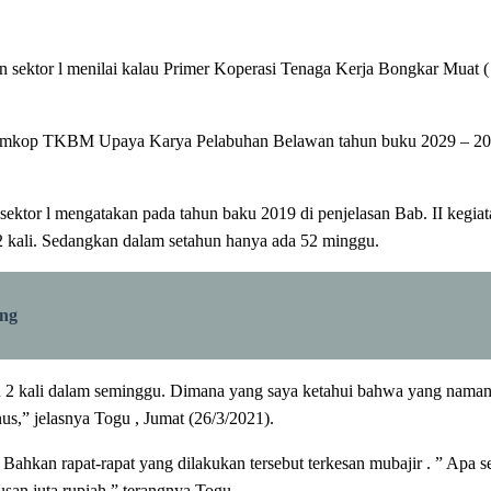
sektor l menilai kalau Primer Koperasi Tenaga Kerja Bongkar Muat
 Primkop TKBM Upaya Karya Pelabuhan Belawan tahun buku 2029 – 2
ktor l mengatakan pada tahun baku 2019 di penjelasan Bab. II kegiata
2 kali. Sedangkan dalam setahun hanya ada 52 minggu.
ung
bih 2 kali dalam seminggu. Dimana yang saya ketahui bahwa yang nam
s,” jelasnya Togu , Jumat (26/3/2021).
Bahkan rapat-rapat yang dilakukan tersebut terkesan mubajir . ” Apa 
usan juta rupiah,” terangnya Togu .