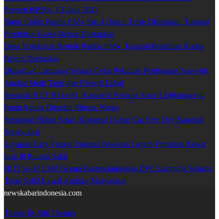
Permen KP No. 3 Tahun 2021
Nama Calon Panitia PAW dari 4 Dusun Telah Disepakati, Tanggal
Pemilihan Kades Belum Ditetapkan
Desa Tengkujuh Bentuk Panitia PAW, Tanggal Pemilihan Kades
Belum Ditetapkan
Disparbud Lampung Selatan Gelar Pelatihan Pembuatan Souvenir,
Angkat Motif Tapis dan Filosofi Lokal
Semarak HUT RI ke-81, Karnaval Perdana Antar Lingkungan di
Bumi Agung Dipadati Ribuan Warga
Semangat Hidup Sehat, Kodaeral I Gelar Car Free Day Rangkul
Masyarakat
Layanan Eazy Paspor, Imigrasi Belawan Layani Pemohon Rawat
Inap di Rumah Sakit
HUT ke-16 LSM Geram Banten Indonesia DPC Lampung Selatan:
Tetap Solid Kawal Aspirasi Masyarakat
newskabarindonesia.com
Theme by Silk Themes