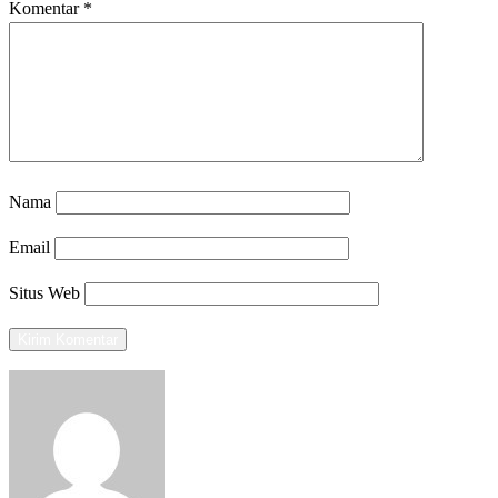
Komentar
*
Nama
Email
Situs Web