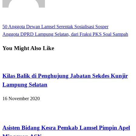
View all posts
Previous
50 Anggota Dewan Lamsel Serentak Sosialisasi Sosper
Navigasi
Post
Next
Anggota DPRD Lampung Selatan, dari Fraksi PKS Soal Sampah
pos
Post
You Might Also Like
Apakabar INDONESIA
Kilas Balik di Penghujung Jabatan Sekdes Kunjir
Lampung Selatan
16 November 2020
Lampung Selatan
Asisten Bidang Kesra Pemkab Lamsel Pimpin Apel