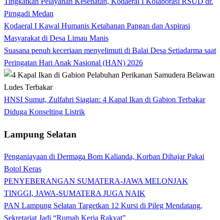
Tingkatkan Pelayanan Kesehatan, Kodaeral I Kolaborasi RSUD dr.
Pirngadi Medan‎
Kodaeral I Kawal Humanis Ketahanan Pangan dan Aspirasi
Masyarakat di Desa Limau Manis
Suasana penuh keceriaan menyelimuti di Balai Desa Setiadarma saat
Peringatan Hari Anak Nasional (HAN) 2026
HNSI Sumut, Zulfahri Siagian: 4 Kapal Ikan di Gabion Terbakar
Diduga Konselting Listrik
Lampung Selatan
Penganiayaan di Dermaga Bom Kalianda, Korban Dihajar Pakai
Botol Keras
PENYEBERANGAN SUMATERA-JAWA MELONJAK
TINGGI, JAWA-SUMATERA JUGA NAIK
PAN Lampung Selatan Targetkan 12 Kursi di Pileg Mendatang,
Sekretariat Jadi “Rumah Kerja Rakyat”