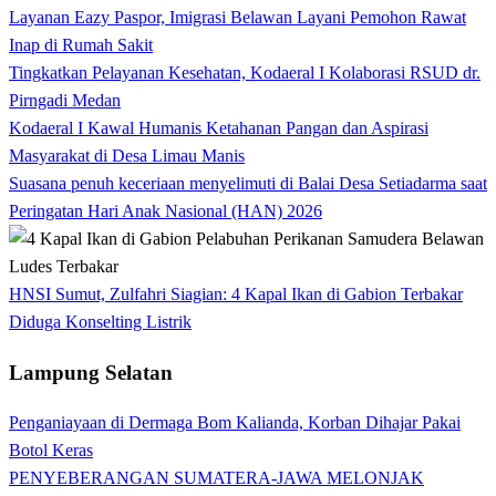
Layanan Eazy Paspor, Imigrasi Belawan Layani Pemohon Rawat
Inap di Rumah Sakit
Tingkatkan Pelayanan Kesehatan, Kodaeral I Kolaborasi RSUD dr.
Pirngadi Medan‎
Kodaeral I Kawal Humanis Ketahanan Pangan dan Aspirasi
Masyarakat di Desa Limau Manis
Suasana penuh keceriaan menyelimuti di Balai Desa Setiadarma saat
Peringatan Hari Anak Nasional (HAN) 2026
HNSI Sumut, Zulfahri Siagian: 4 Kapal Ikan di Gabion Terbakar
Diduga Konselting Listrik
Lampung Selatan
Penganiayaan di Dermaga Bom Kalianda, Korban Dihajar Pakai
Botol Keras
PENYEBERANGAN SUMATERA-JAWA MELONJAK