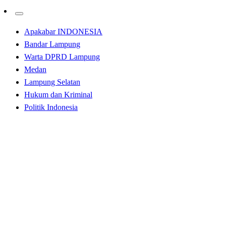
Apakabar INDONESIA
Bandar Lampung
Warta DPRD Lampung
Medan
Lampung Selatan
Hukum dan Kriminal
Politik Indonesia
Homepage
Lampung Selatan
Asisten Bidang Administrasi Umum Gelar Rapat
Penangan Covid 19
Lampung Selatan