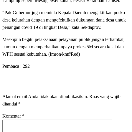
Lampung seperti Mesuji, Way kanan, Pesisir Barat dan Lamsel.
“Pak Gubernur juga meminta Kepala Daerah mengaktifkan posko
desa kelurahan dengan mengefektifkan dukungan dana desa untuk
penangan covid-19 di tingkat Desa,” kata Sekdaprov.
Meskipun begitu pelaksanaan pelayanan publik jangan terhambat,
namun dengan memperhatikan upaya prokes 5M secara ketat dan
WFH sesuai kebutuhan. (Imron/kmf/Red)
Pembaca :
292
LEAVE A RESPONSE
Alamat email Anda tidak akan dipublikasikan.
Ruas yang wajib
ditandai
*
Komentar
*