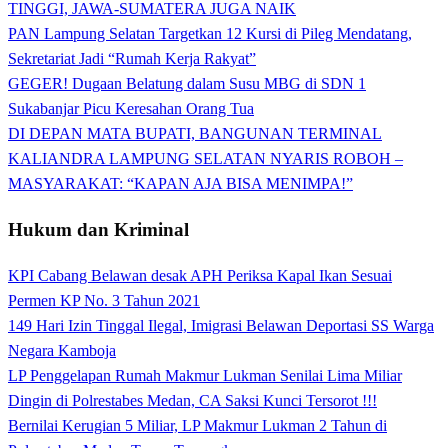
TINGGI, JAWA-SUMATERA JUGA NAIK
PAN Lampung Selatan Targetkan 12 Kursi di Pileg Mendatang,
Sekretariat Jadi “Rumah Kerja Rakyat”
GEGER! Dugaan Belatung dalam Susu MBG di SDN 1
Sukabanjar Picu Keresahan Orang Tua
DI DEPAN MATA BUPATI, BANGUNAN TERMINAL
KALIANDRA LAMPUNG SELATAN NYARIS ROBOH –
MASYARAKAT: “KAPAN AJA BISA MENIMPA!”
Hukum dan Kriminal
KPI Cabang Belawan desak APH Periksa Kapal Ikan Sesuai
Permen KP No. 3 Tahun 2021
149 Hari Izin Tinggal Ilegal, Imigrasi Belawan Deportasi SS Warga
Negara Kamboja
LP Penggelapan Rumah Makmur Lukman Senilai Lima Miliar
Dingin di Polrestabes Medan, CA Saksi Kunci Tersorot !!!
Bernilai Kerugian 5 Miliar, LP Makmur Lukman 2 Tahun di