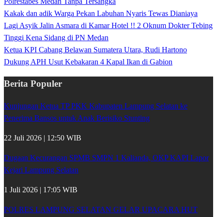
Polrestabes Medan Tanpa Tersangka
Kakak dan adik Warga Pekan Labuhan Nyaris Tewas Dianiaya
Lagi Asyik Jalin Asmara di Kamar Hotel !! 2 Oknum Dokter Tebing
Tinggi Kena Sidang di PN Medan
Ketua KPI Cabang Belawan Sumatera Utara, Rudi Hartono
Dukung APH Usut Kebakaran 4 Kapal Ikan di Gabion
Berita Populer
Kunjungan Ketua TP PKK Kabupaten Lampung Selatan ke
Penerima Bansos untuk Anak Berisiko Stunting
22 Juli 2026 | 12:50 WIB
Dugaan Kecurangan SPMB SMPN 1 Kalianda, OKP KAPI Lapor
Kejari Lampung Selatan
1 Juli 2026 | 17:05 WIB
POLRES LAMPUNG SELATAN GELAR UPACARA HUT