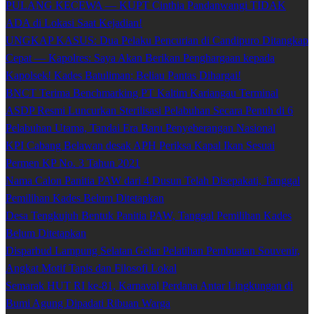
PULANG KECEWA — KUPT Cinthia Pandanwangi TIDAK
ADA di Lokasi Saat Kejadian!
UNGKAP KASUS: Dua Pelaku Pencurian di Candipuro Ditangkap
Cepat — Kapolres: Saya Akan Berikan Penghargaan kepada
Kapolsek! Kades Batuliman: Beliau Pantas Dihargai!
BNCT Terima Benchmarking PT Kaltim Kariangau Terminal
ASDP Resmi Luncurkan Sterilisasi Pelabuhan Secara Penuh di 6
Pelabuhan Utama, Tandai Era Baru Penyeberangan Nasional
KPI Cabang Belawan desak APH Periksa Kapal Ikan Sesuai
Permen KP No. 3 Tahun 2021
Nama Calon Panitia PAW dari 4 Dusun Telah Disepakati, Tanggal
Pemilihan Kades Belum Ditetapkan
Desa Tengkujuh Bentuk Panitia PAW, Tanggal Pemilihan Kades
Belum Ditetapkan
Disparbud Lampung Selatan Gelar Pelatihan Pembuatan Souvenir,
Angkat Motif Tapis dan Filosofi Lokal
Semarak HUT RI ke-81, Karnaval Perdana Antar Lingkungan di
Bumi Agung Dipadati Ribuan Warga