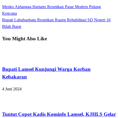
View all posts
Previous
Menko Airlangga Hartarto Resmikan Pasar Modern Pulung
Navigasi
Post
Kencana
pos
Next
Bupati Labuhanbatu Resmikan Ruang Rehabilitasi SD Negeri 16
Post
Bilah Barat
You Might Also Like
Lampung Selatan
Bupati Lamsel Kunjungi Warga Korban
Kebakaran
4 Juni 2024
Lampung Selatan
Tuntut Copot Kadis Kominfo Lamsel, KJHLS Gelar