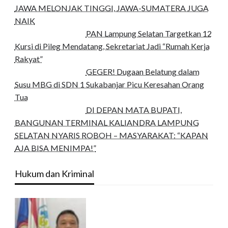
JAWA MELONJAK TINGGI, JAWA-SUMATERA JUGA
NAIK
PAN Lampung Selatan Targetkan 12
Kursi di Pileg Mendatang, Sekretariat Jadi “Rumah Kerja
Rakyat”
GEGER! Dugaan Belatung dalam
Susu MBG di SDN 1 Sukabanjar Picu Keresahan Orang
Tua
DI DEPAN MATA BUPATI,
BANGUNAN TERMINAL KALIANDRA LAMPUNG
SELATAN NYARIS ROBOH – MASYARAKAT: “KAPAN
AJA BISA MENIMPA!”
Hukum dan Kriminal