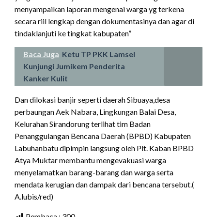
menyampaikan laporan mengenai warga yg terkena
secara riil lengkap dengan dokumentasinya dan agar di
tindaklanjuti ke tingkat kabupaten”
Baca Juga
Ketu TP PKK Lamsel
Kunjungi Jumikem Penderita
Kanker Kulit
Dan dilokasi banjir seperti daerah Sibuaya,desa
perbaungan Aek Nabara, Lingkungan Balai Desa,
Kelurahan Sirandorung terlihat tim Badan
Penanggulangan Bencana Daerah (BPBD) Kabupaten
Labuhanbatu dipimpin langsung oleh Plt. Kaban BPBD
Atya Muktar membantu mengevakuasi warga
menyelamatkan barang-barang dan warga serta
mendata kerugian dan dampak dari bencana tersebut.(
A.lubis/red)
Pembaca :
300