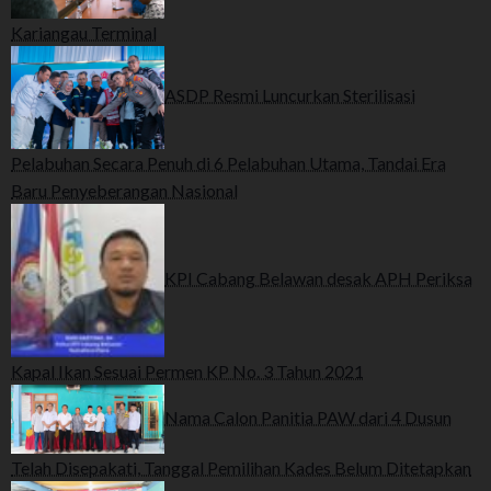
Kariangau Terminal
ASDP Resmi Luncurkan Sterilisasi
Pelabuhan Secara Penuh di 6 Pelabuhan Utama, Tandai Era
Baru Penyeberangan Nasional
KPI Cabang Belawan desak APH Periksa
Kapal Ikan Sesuai Permen KP No. 3 Tahun 2021
Nama Calon Panitia PAW dari 4 Dusun
Telah Disepakati, Tanggal Pemilihan Kades Belum Ditetapkan