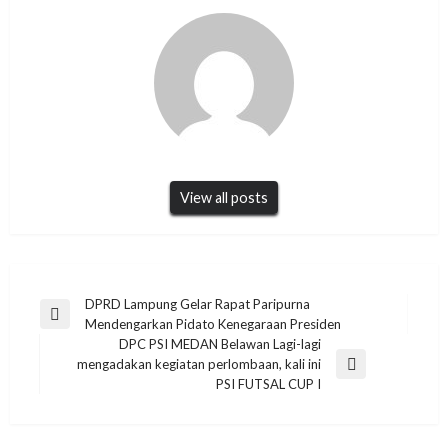
View all posts
Navigasi
DPRD Lampung Gelar Rapat Paripurna
Previous
Mendengarkan Pidato Kenegaraan Presiden
pos
Post
DPC PSI MEDAN Belawan Lagi-lagi
mengadakan kegiatan perlombaan, kali ini
Next
PSI FUTSAL CUP I
Post