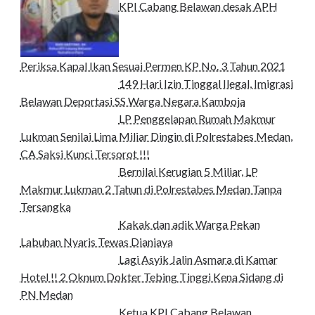
KPI Cabang Belawan desak APH
Periksa Kapal Ikan Sesuai Permen KP No. 3 Tahun 2021
149 Hari Izin Tinggal Ilegal, Imigrasi
Belawan Deportasi SS Warga Negara Kamboja
LP Penggelapan Rumah Makmur
Lukman Senilai Lima Miliar Dingin di Polrestabes Medan,
CA Saksi Kunci Tersorot !!!
Bernilai Kerugian 5 Miliar, LP
Makmur Lukman 2 Tahun di Polrestabes Medan Tanpa
Tersangka
Kakak dan adik Warga Pekan
Labuhan Nyaris Tewas Dianiaya
Lagi Asyik Jalin Asmara di Kamar
Hotel !! 2 Oknum Dokter Tebing Tinggi Kena Sidang di
PN Medan
Ketua KPI Cabang Belawan