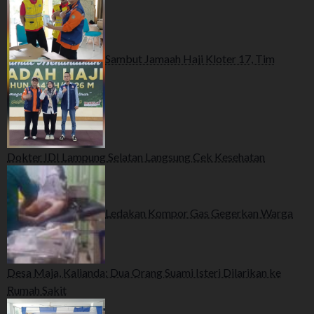
Sambut Jamaah Haji Kloter 17, Tim
Dokter IDI Lampung Selatan Langsung Cek Kesehatan
Ledakan Kompor Gas Gegerkan Warga
Desa Maja, Kalianda: Dua Orang Suami Isteri Dilarikan ke
Rumah Sakit