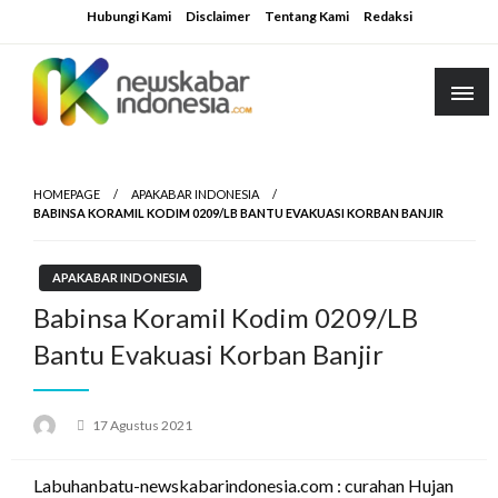
Skip
Hubungi Kami
Disclaimer
Tentang Kami
Redaksi
to
content
HOMEPAGE
APAKABAR INDONESIA
BABINSA KORAMIL KODIM 0209/LB BANTU EVAKUASI KORBAN BANJIR
APAKABAR INDONESIA
Babinsa Koramil Kodim 0209/LB
Bantu Evakuasi Korban Banjir
Posted
17 Agustus 2021
on
Labuhanbatu-newskabarindonesia.com : curahan Hujan