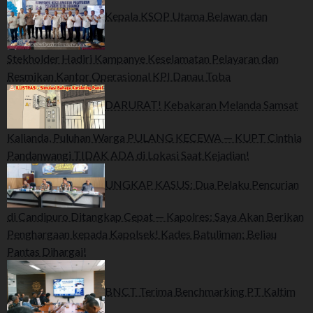
Kepala KSOP Utama Belawan dan
Stekholder Hadiri Kampanye Keselamatan Pelayaran dan
Resmikan Kantor Operasional KPI Danau Toba
DARURAT! Kebakaran Melanda Samsat
Kalianda, Puluhan Warga PULANG KECEWA — KUPT Cinthia
Pandanwangi TIDAK ADA di Lokasi Saat Kejadian!
UNGKAP KASUS: Dua Pelaku Pencurian
di Candipuro Ditangkap Cepat — Kapolres: Saya Akan Berikan
Penghargaan kepada Kapolsek! Kades Batuliman: Beliau
Pantas Dihargai!
BNCT Terima Benchmarking PT Kaltim