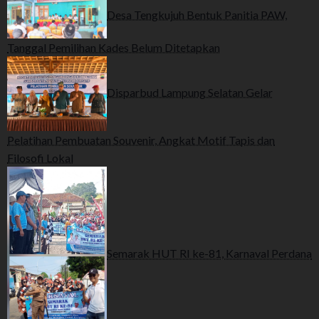
Desa Tengkujuh Bentuk Panitia PAW,
Tanggal Pemilihan Kades Belum Ditetapkan
Disparbud Lampung Selatan Gelar
Pelatihan Pembuatan Souvenir, Angkat Motif Tapis dan
Filosofi Lokal
Semarak HUT RI ke-81, Karnaval Perdana