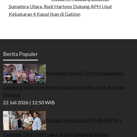
Sumatera Utara, Rudi Hartono Dukung APH Usut
Kebakaran 4 Kapal Ikan di Gabion
Berita Populer
Kunjungan Ketua TP PKK Kabupaten
Lampung Selatan ke Penerima Bansos untuk Anak Berisiko
Stunting
22 Juli 2026 | 12:50 WIB
Dugaan Kecurangan SPMB SMPN 1
Kalianda, OKP KAPI Lapor Kejari Lampung Selatan