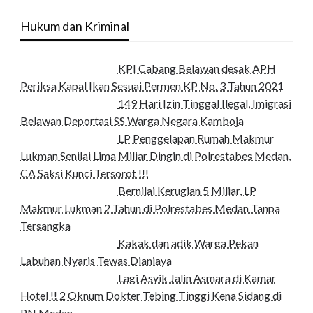
Hukum dan Kriminal
KPI Cabang Belawan desak APH
Periksa Kapal Ikan Sesuai Permen KP No. 3 Tahun 2021
149 Hari Izin Tinggal Ilegal, Imigrasi
Belawan Deportasi SS Warga Negara Kamboja
LP Penggelapan Rumah Makmur
Lukman Senilai Lima Miliar Dingin di Polrestabes Medan,
CA Saksi Kunci Tersorot !!!
Bernilai Kerugian 5 Miliar, LP
Makmur Lukman 2 Tahun di Polrestabes Medan Tanpa
Tersangka
Kakak dan adik Warga Pekan
Labuhan Nyaris Tewas Dianiaya
Lagi Asyik Jalin Asmara di Kamar
Hotel !! 2 Oknum Dokter Tebing Tinggi Kena Sidang di
PN Medan