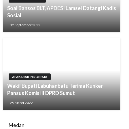
Soal Bansos BLT, APDESI Lamsel Datangi Kadis
Sosial
12 September 2022
APAKABAR INDONESIA
Wakil Bupati Labuhanbatu Terima Kunker
Pansus Komisi ll DPRD Sumut
29 Maret 2022
Medan