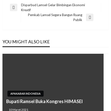
Navigasi
Disparbud Lamsel Gelar Bimbingan Ekonomi
Previous
Kreatif
pos
Post
Pemkab Lamsel Segera Bangun Ruang
Next
Publik
Post
YOU MIGHT ALSO LIKE
APAKABAR INDONESIA
Bupati Ramsel Buka Kongres HIMASEl
10 Maret 2021