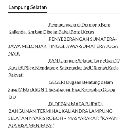
Lampung Selatan
Penganiayaan di Dermaga Bom
Kalianda, Korban Dihajar Pakai Botol Keras
PENYEBERANGAN SUMATERA-
JAWA MELONJAK TINGGI, JAWA-SUMATERA JUGA
NAIK
PAN Lampung Selatan Targetkan 12
Kursi di Pileg Mendatang, Sekretariat Jadi “Rumah Kerja
Rakyat”
GEGER! Dugaan Belatung dalam
Susu MBG di SDN 1 Sukabanjar Picu Keresahan Orang
Tua
DI DEPAN MATA BUPATI,
BANGUNAN TERMINAL KALIANDRA LAMPUNG
SELATAN NYARIS ROBOH – MASYARAKAT: “KAPAN
AJA BISA MENIMPA!”