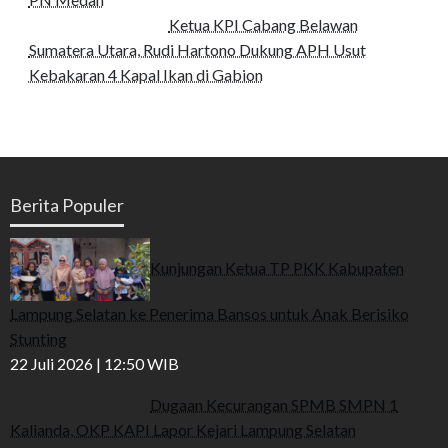
Ketua KPI Cabang Belawan
Sumatera Utara, Rudi Hartono Dukung APH Usut
Kebakaran 4 Kapal Ikan di Gabion
Berita Populer
Kunjungan Ketua TP PKK Kabupaten
Lampung Selatan ke Penerima Bansos untuk Anak Berisiko
Stunting
22 Juli 2026 | 12:50 WIB
Dugaan Kecurangan SPMB SMPN 1
Kalianda, OKP KAPI Lapor Kejari Lampung Selatan