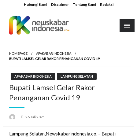
Skip
Hubungi Kami
Disclaimer
Tentang Kami
Redaksi
to
content
HOMEPAGE
APAKABAR INDONESIA
BUPATI LAMSEL GELAR RAKOR PENANGANAN COVID 19
APAKABAR INDONESIA
LAMPUNG SELATAN
Bupati Lamsel Gelar Rakor
Penanganan Covid 19
Posted
26 Juli 2021
on
Lampung Selatan,Newskabarindonesia.co. – Bupati