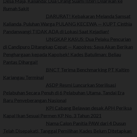
Desa Maja, Kalianda: Dua Orang Suami Isteri Dilarikan ke
Rumah Sakit
DARURAT! Kebakaran Melanda Samsat
Kalianda, Puluhan Warga PULANG KECEWA — KUPT Cinthia
Pandanwangi TIDAK ADA di Lokasi Saat Kejadian!
UNGKAP KASUS: Dua Pelaku Pencurian
di Candipuro Ditangkap Cepat — Kapolres: Saya Akan Berikan
Penghargaan kepada Kapolsek! Kades Batuliman: Beliau
Pantas Dihargai!
BNCT Terima Benchmarking PT Kaltim
Kariangau Terminal
ASDP Resmi Luncurkan Sterilisasi
Pelabuhan Secara Penuh di 6 Pelabuhan Utama, Tandai Era
Baru Penyeberangan Nasional
KPI Cabang Belawan desak APH Periksa
Kapal Ikan Sesuai Permen KP No. 3 Tahun 2021
Nama Calon Panitia PAW dari 4 Dusun
Telah Disepakati, Tanggal Pemilihan Kades Belum Ditetapkan