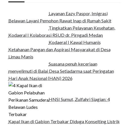
Layanan Eazy Paspor, Imigrasi
Belawan Layani Pemohon Rawat Inap di Rumah Sakit
Tingkatkan Pelayanan Kesehatan,
Kodaeral I Kolaborasi RSUD dr. Pirngadi Medan‎
Kodaeral I Kawal Humanis
Ketahanan Pangan dan Aspirasi Masyarakat di Desa
Limau Manis
Suasana penuh keceriaan
menyelimuti di Balai Desa Setiadarma saat Peringatan
Hari Anak Nasional (HAN) 2026
HNSI Sumut, Zulfahri Siagian: 4
Kapal Ikan di Gabion Terbakar Diduga Konselting Listrik