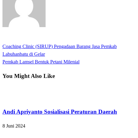
View all posts
Previous
Coaching Clinic (SIRUP) Pengadaan Barang Jasa Pemkab
Navigasi
Post
Labuhanbatu di Gelar
pos
Next
Pemkab Lamsel Bentuk Petani Milenial
Post
You Might Also Like
Lampung Selatan
Andi Apriyanto Sosialisasi Peraturan Daerah
8 Juni 2024
Apakabar INDONESIA