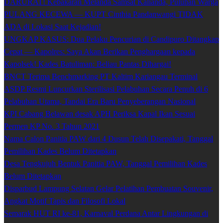
DARURAT! Kebakaran Melanda Samsat Kalianda, Puluhan Warga
PULANG KECEWA — KUPT Cinthia Pandanwangi TIDAK
ADA di Lokasi Saat Kejadian!
UNGKAP KASUS: Dua Pelaku Pencurian di Candipuro Ditangkap
Cepat — Kapolres: Saya Akan Berikan Penghargaan kepada
Kapolsek! Kades Batuliman: Beliau Pantas Dihargai!
BNCT Terima Benchmarking PT Kaltim Kariangau Terminal
ASDP Resmi Luncurkan Sterilisasi Pelabuhan Secara Penuh di 6
Pelabuhan Utama, Tandai Era Baru Penyeberangan Nasional
KPI Cabang Belawan desak APH Periksa Kapal Ikan Sesuai
Permen KP No. 3 Tahun 2021
Nama Calon Panitia PAW dari 4 Dusun Telah Disepakati, Tanggal
Pemilihan Kades Belum Ditetapkan
Desa Tengkujuh Bentuk Panitia PAW, Tanggal Pemilihan Kades
Belum Ditetapkan
Disparbud Lampung Selatan Gelar Pelatihan Pembuatan Souvenir,
Angkat Motif Tapis dan Filosofi Lokal
Semarak HUT RI ke-81, Karnaval Perdana Antar Lingkungan di