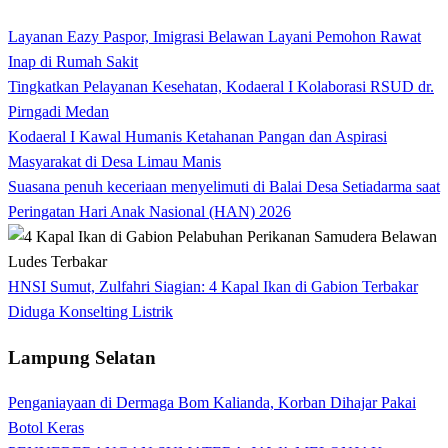
Layanan Eazy Paspor, Imigrasi Belawan Layani Pemohon Rawat
Inap di Rumah Sakit
Tingkatkan Pelayanan Kesehatan, Kodaeral I Kolaborasi RSUD dr.
Pirngadi Medan‎
Kodaeral I Kawal Humanis Ketahanan Pangan dan Aspirasi
Masyarakat di Desa Limau Manis
Suasana penuh keceriaan menyelimuti di Balai Desa Setiadarma saat
Peringatan Hari Anak Nasional (HAN) 2026
HNSI Sumut, Zulfahri Siagian: 4 Kapal Ikan di Gabion Terbakar
Diduga Konselting Listrik
Lampung Selatan
Penganiayaan di Dermaga Bom Kalianda, Korban Dihajar Pakai
Botol Keras