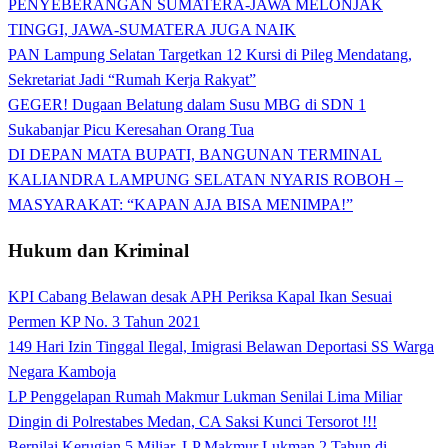
PENYEBERANGAN SUMATERA-JAWA MELONJAK
TINGGI, JAWA-SUMATERA JUGA NAIK
PAN Lampung Selatan Targetkan 12 Kursi di Pileg Mendatang,
Sekretariat Jadi “Rumah Kerja Rakyat”
GEGER! Dugaan Belatung dalam Susu MBG di SDN 1
Sukabanjar Picu Keresahan Orang Tua
DI DEPAN MATA BUPATI, BANGUNAN TERMINAL
KALIANDRA LAMPUNG SELATAN NYARIS ROBOH –
MASYARAKAT: “KAPAN AJA BISA MENIMPA!”
Hukum dan Kriminal
KPI Cabang Belawan desak APH Periksa Kapal Ikan Sesuai
Permen KP No. 3 Tahun 2021
149 Hari Izin Tinggal Ilegal, Imigrasi Belawan Deportasi SS Warga
Negara Kamboja
LP Penggelapan Rumah Makmur Lukman Senilai Lima Miliar
Dingin di Polrestabes Medan, CA Saksi Kunci Tersorot !!!
Bernilai Kerugian 5 Miliar, LP Makmur Lukman 2 Tahun di