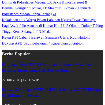
Dingin di Polrestabes Medan, CA Saksi Kunci Tersorot !!!
Bernilai Kerugian 5 Miliar, LP Makmur Lukman 2 Tahun di
Polrestabes Medan Tanpa Tersangka
Kakak dan adik Warga Pekan Labuhan Nyaris Tewas Dianiaya
Lagi Asyik Jalin Asmara di Kamar Hotel !! 2 Oknum Dokter Tebing
Tinggi Kena Sidang di PN Medan
Ketua KPI Cabang Belawan Sumatera Utara, Rudi Hartono
Dukung APH Usut Kebakaran 4 Kapal Ikan di Gabion
Berita Populer
Kunjungan Ketua TP PKK Kabupaten Lampung Selatan ke
Penerima Bansos untuk Anak Berisiko Stunting
22 Juli 2026 | 12:50 WIB
Dugaan Kecurangan SPMB SMPN 1 Kalianda, OKP KAPI Lapor
Kejari Lampung Selatan