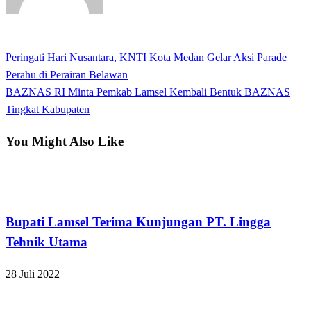
View all posts
Previous
Peringati Hari Nusantara, KNTI Kota Medan Gelar Aksi Parade
Navigasi
Post
Perahu di Perairan Belawan
pos
Next
BAZNAS RI Minta Pemkab Lamsel Kembali Bentuk BAZNAS
Post
Tingkat Kabupaten
You Might Also Like
Lampung Selatan
Bupati Lamsel Terima Kunjungan PT. Lingga
Tehnik Utama
28 Juli 2022
Lampung Selatan