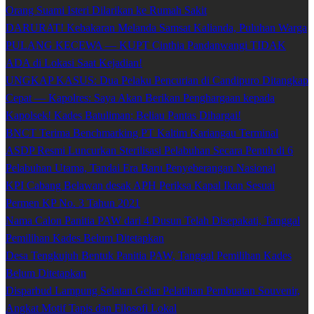
Orang Suami Isteri Dilarikan ke Rumah Sakit
DARURAT! Kebakaran Melanda Samsat Kalianda, Puluhan Warga
PULANG KECEWA — KUPT Cinthia Pandanwangi TIDAK
ADA di Lokasi Saat Kejadian!
UNGKAP KASUS: Dua Pelaku Pencurian di Candipuro Ditangkap
Cepat — Kapolres: Saya Akan Berikan Penghargaan kepada
Kapolsek! Kades Batuliman: Beliau Pantas Dihargai!
BNCT Terima Benchmarking PT Kaltim Kariangau Terminal
ASDP Resmi Luncurkan Sterilisasi Pelabuhan Secara Penuh di 6
Pelabuhan Utama, Tandai Era Baru Penyeberangan Nasional
KPI Cabang Belawan desak APH Periksa Kapal Ikan Sesuai
Permen KP No. 3 Tahun 2021
Nama Calon Panitia PAW dari 4 Dusun Telah Disepakati, Tanggal
Pemilihan Kades Belum Ditetapkan
Desa Tengkujuh Bentuk Panitia PAW, Tanggal Pemilihan Kades
Belum Ditetapkan
Disparbud Lampung Selatan Gelar Pelatihan Pembuatan Souvenir,
Angkat Motif Tapis dan Filosofi Lokal