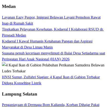
Medan
Layanan Eazy Paspor, Imigrasi Belawan Layani Pemohon Rawat
Inap di Rumah Sakit
Tingkatkan Pelayanan Kesehatan, Kodaeral I Kolaborasi RSUD dr.
Pirngadi Medan‎
Kodaeral I Kawal Humanis Ketahanan Pangan dan Aspirasi
Masyarakat di Desa Limau Manis
Suasana penuh keceriaan menyelimuti di Balai Desa Setiadarma saat
Peringatan Hari Anak Nasional (HAN) 2026
HNSI Sumut, Zulfahri Siagian: 4 Kapal Ikan di Gabion Terbakar
Diduga Konselting Listrik
Lampung Selatan
Penganiayaan di Dermaga Bom Kalianda, Korban Dihajar Pakai