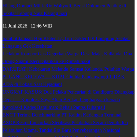
Hilang Dompet Milik Rio Wahyudi, Berisi Dokumen Penting di
Sekitar Lebung Nala Karang Sari
11 Juni 2026 | 12:46 WIB
Sambut Jamaah Haji Kloter 17, Tim Dokter IDI Lampung Selatan
Langsung Cek Kesehatan
Ledakan Kompor Gas Gegerkan Warga Desa Maja, Kalianda: Dua
Orang Suami Isteri Dilarikan ke Rumah Sakit
DARURAT! Kebakaran Melanda Samsat Kalianda, Puluhan Warga
PULANG KECEWA — KUPT Cinthia Pandanwangi TIDAK
ADA di Lokasi Saat Kejadian!
UNGKAP KASUS: Dua Pelaku Pencurian di Candipuro Ditangkap
Cepat — Kapolres: Saya Akan Berikan Penghargaan kepada
Kapolsek! Kades Batuliman: Beliau Pantas Dihargai!
BNCT Terima Benchmarking PT Kaltim Kariangau Terminal
ASDP Resmi Luncurkan Sterilisasi Pelabuhan Secara Penuh di 6
Pelabuhan Utama, Tandai Era Baru Penyeberangan Nasional