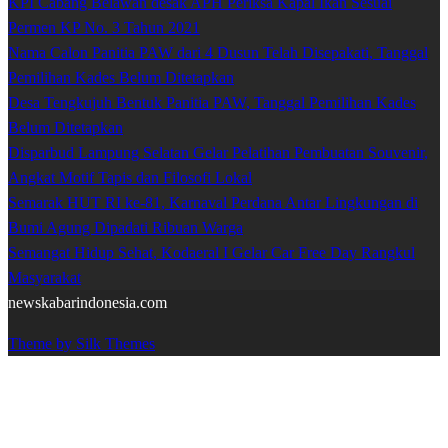
KPI Cabang Belawan desak APH Periksa Kapal Ikan Sesuai
Permen KP No. 3 Tahun 2021
Nama Calon Panitia PAW dari 4 Dusun Telah Disepakati, Tanggal
Pemilihan Kades Belum Ditetapkan
Desa Tengkujuh Bentuk Panitia PAW, Tanggal Pemilihan Kades
Belum Ditetapkan
Disparbud Lampung Selatan Gelar Pelatihan Pembuatan Souvenir,
Angkat Motif Tapis dan Filosofi Lokal
Semarak HUT RI ke-81, Karnaval Perdana Antar Lingkungan di
Bumi Agung Dipadati Ribuan Warga
Semangat Hidup Sehat, Kodaeral I Gelar Car Free Day Rangkul
Masyarakat
newskabarindonesia.com
Theme by Silk Themes