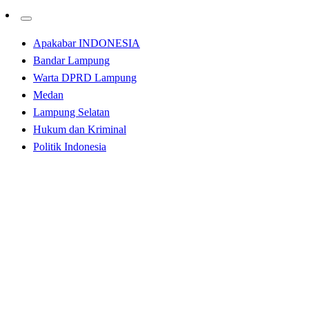
Apakabar INDONESIA
Bandar Lampung
Warta DPRD Lampung
Medan
Lampung Selatan
Hukum dan Kriminal
Politik Indonesia
Homepage
Apakabar INDONESIA
Dankodaeral I dan Kesultanan Deli Gelar Ziarah Laut
Mempererat Hubungan Maritim
Apakabar INDONESIA
Medan