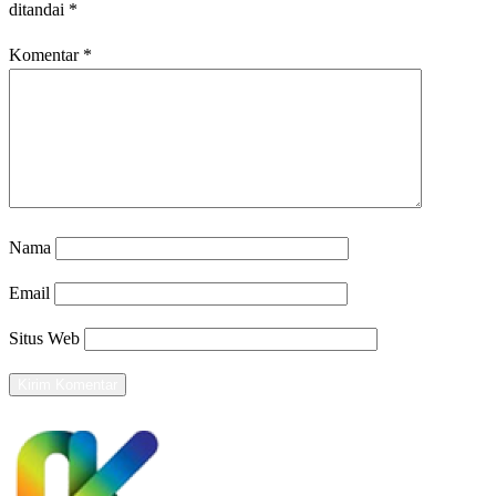
ditandai
*
Komentar
*
Nama
Email
Situs Web