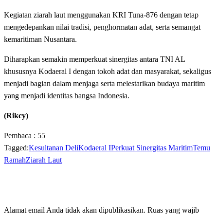
‎Kegiatan ziarah laut menggunakan KRI Tuna-876 dengan tetap
mengedepankan nilai tradisi, penghormatan adat, serta semangat
kemaritiman Nusantara.
‎Diharapkan semakin memperkuat sinergitas antara TNI AL
khususnya Kodaeral I dengan tokoh adat dan masyarakat, sekaligus
menjadi bagian dalam menjaga serta melestarikan budaya maritim
yang menjadi identitas bangsa Indonesia.
(Rikcy)
Pembaca :
55
Tagged:
Kesultanan Deli
Kodaeral I
Perkuat Sinergitas Maritim
Temu
Ramah
Ziarah Laut
LEAVE A RESPONSE
Alamat email Anda tidak akan dipublikasikan.
Ruas yang wajib