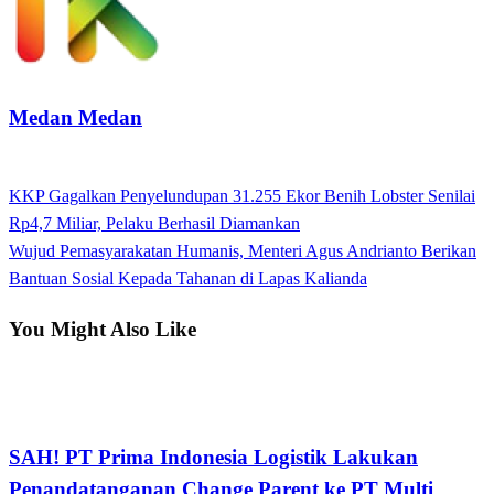
Medan Medan
View all posts
Previous
KKP Gagalkan Penyelundupan 31.255 Ekor Benih Lobster Senilai
Navigasi
Post
Rp4,7 Miliar, Pelaku Berhasil Diamankan
pos
Next
Wujud Pemasyarakatan Humanis, Menteri Agus Andrianto Berikan
Post
Bantuan Sosial Kepada Tahanan di Lapas Kalianda
You Might Also Like
Apakabar INDONESIA
SAH! PT Prima Indonesia Logistik Lakukan
Penandatanganan Change Parent ke PT Multi