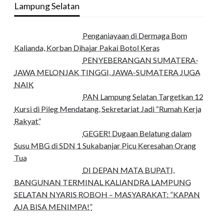
Lampung Selatan
Penganiayaan di Dermaga Bom
Kalianda, Korban Dihajar Pakai Botol Keras
PENYEBERANGAN SUMATERA-
JAWA MELONJAK TINGGI, JAWA-SUMATERA JUGA
NAIK
PAN Lampung Selatan Targetkan 12
Kursi di Pileg Mendatang, Sekretariat Jadi “Rumah Kerja
Rakyat”
GEGER! Dugaan Belatung dalam
Susu MBG di SDN 1 Sukabanjar Picu Keresahan Orang
Tua
DI DEPAN MATA BUPATI,
BANGUNAN TERMINAL KALIANDRA LAMPUNG
SELATAN NYARIS ROBOH – MASYARAKAT: “KAPAN
AJA BISA MENIMPA!”