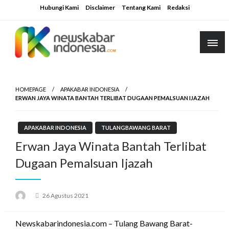
Skip
Hubungi Kami
Disclaimer
Tentang Kami
Redaksi
to
content
HOMEPAGE
APAKABAR INDONESIA
ERWAN JAYA WINATA BANTAH TERLIBAT DUGAAN PEMALSUAN IJAZAH
APAKABAR INDONESIA
TULANGBAWANG BARAT
Erwan Jaya Winata Bantah Terlibat
Dugaan Pemalsuan Ijazah
Posted
26 Agustus 2021
on
Newskabarindonesia.com – Tulang Bawang Barat-