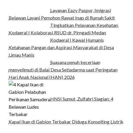
Layanan Eazy Paspor, Imigrasi
Belawan Layani Pemohon Rawat Inap di Rumah Sakit
Tingkatkan Pelayanan Kesehatan,
Kodaeral I Kolaborasi RSUD dr. Pirngadi Medan‎
Kodaeral I Kawal Humanis
Ketahanan Pangan dan Aspirasi Masyarakat di Desa
Limau Manis
Suasana penuh keceriaan
menyelimuti di Balai Desa Setiadarma saat Peringatan
Hari Anak Nasional (HAN) 2026
HNSI Sumut, Zulfahri Siagian: 4
Kapal Ikan di Gabion Terbakar Diduga Konselting Listrik