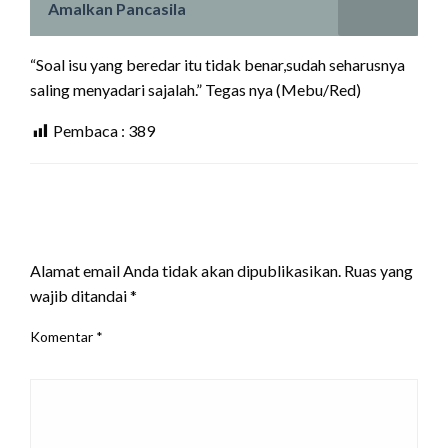
Amalkan Pancasila
“Soal isu yang beredar itu tidak benar,sudah seharusnya
saling menyadari sajalah.” Tegas nya (Mebu/Red)
Pembaca :
389
LEAVE A RESPONSE
Alamat email Anda tidak akan dipublikasikan.
Ruas yang
wajib ditandai
*
Komentar
*