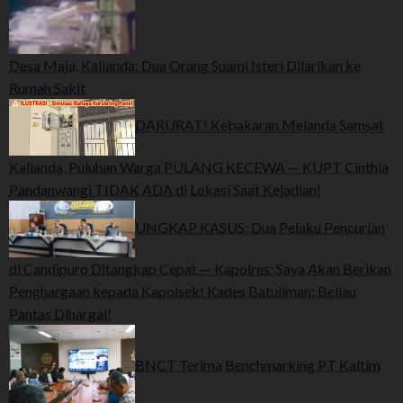
Desa Maja, Kalianda: Dua Orang Suami Isteri Dilarikan ke
Rumah Sakit
DARURAT! Kebakaran Melanda Samsat
Kalianda, Puluhan Warga PULANG KECEWA — KUPT Cinthia
Pandanwangi TIDAK ADA di Lokasi Saat Kejadian!
UNGKAP KASUS: Dua Pelaku Pencurian
di Candipuro Ditangkap Cepat — Kapolres: Saya Akan Berikan
Penghargaan kepada Kapolsek! Kades Batuliman: Beliau
Pantas Dihargai!
BNCT Terima Benchmarking PT Kaltim