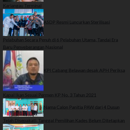
Kariangau Terminal
ASDP Resmi Luncurkan Sterilisasi
Pelabuhan Secara Penuh di 6 Pelabuhan Utama, Tandai Era
Baru Penyeberangan Nasional
KPI Cabang Belawan desak APH Periksa
Kapal Ikan Sesuai Permen KP No. 3 Tahun 2021
Nama Calon Panitia PAW dari 4 Dusun
Telah Disepakati, Tanggal Pemilihan Kades Belum Ditetapkan