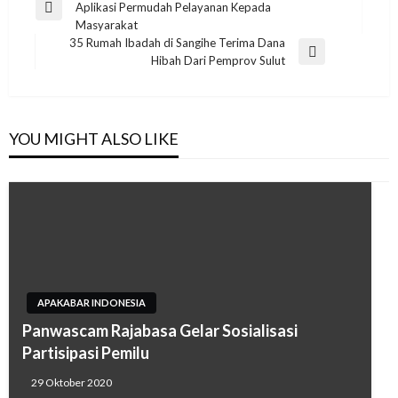
Aplikasi Permudah Pelayanan Kepada
pos
Previous
Masyarakat
Post
35 Rumah Ibadah di Sangihe Terima Dana
Next
Hibah Dari Pemprov Sulut
Post
YOU MIGHT ALSO LIKE
APAKABAR INDONESIA
Panwascam Rajabasa Gelar Sosialisasi
Partisipasi Pemilu
29 Oktober 2020