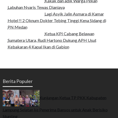
Kakak dan adik Warga Pekan
Labuhan Nyaris Tewas Dianiaya
Lagi Asyik Jalin Asmara di Kamar
Hotel !! 2 Oknum Dokter Tebing Tinggi Kena Sidang di
PN Medan
Ketua KPI Cabang Belawan
Sumatera Utara, Rudi Hartono Dukung APH Usut
Kebakaran 4 Kapal Ikan di Gabion
Berita Populer
Kunjungan Ketua TP PKK Kabupaten
Lampung Selatan ke Penerima Bansos untuk Anak Berisiko
Stunting