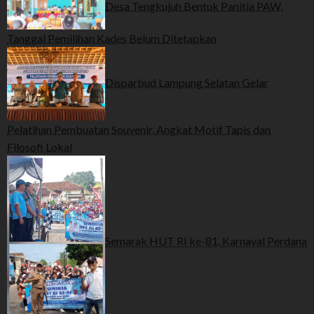
Desa Tengkujuh Bentuk Panitia PAW,
Tanggal Pemilihan Kades Belum Ditetapkan
Disparbud Lampung Selatan Gelar
Pelatihan Pembuatan Souvenir, Angkat Motif Tapis dan
Filosofi Lokal
Semarak HUT RI ke-81, Karnaval Perdana