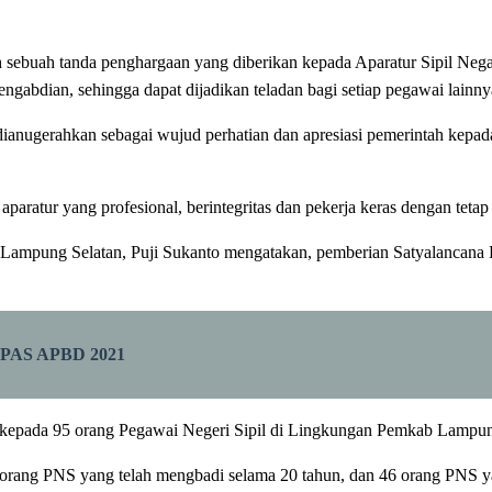
buah tanda penghargaan yang diberikan kepada Aparatur Sipil Negara y
gabdian, sehingga dapat dijadikan teladan bagi setiap pegawai lainny
nugerahkan sebagai wujud perhatian dan apresiasi pemerintah kepada A
aparatur yang profesional, berintegritas dan pekerja keras dengan te
mpung Selatan, Puji Sukanto mengatakan, pemberian Satyalancana Ka
PPAS APBD 2021
n kepada 95 orang Pegawai Negeri Sipil di Lingkungan Pemkab Lampun
 orang PNS yang telah mengbadi selama 20 tahun, dan 46 orang PNS y