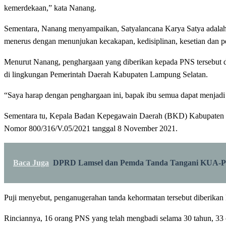
kemerdekaan,” kata Nanang.
Sementara, Nanang menyampaikan, Satyalancana Karya Satya adalah se
menerus dengan menunjukan kecakapan, kedisiplinan, kesetian dan pen
Menurut Nanang, penghargaan yang diberikan kepada PNS tersebut dia
di lingkungan Pemerintah Daerah Kabupaten Lampung Selatan.
“Saya harap dengan penghargaan ini, bapak ibu semua dapat menjadi 
Sementara tu, Kepala Badan Kepegawain Daerah (BKD) Kabupaten La
Nomor 800/316/V.05/2021 tanggal 8 November 2021.
Baca Juga
DPRD Lamsel dan Pemda Tanda Tangani KUA-
Puji menyebut, penganugerahan tanda kehormatan tersebut diberika
Rinciannya, 16 orang PNS yang telah mengbadi selama 30 tahun, 33