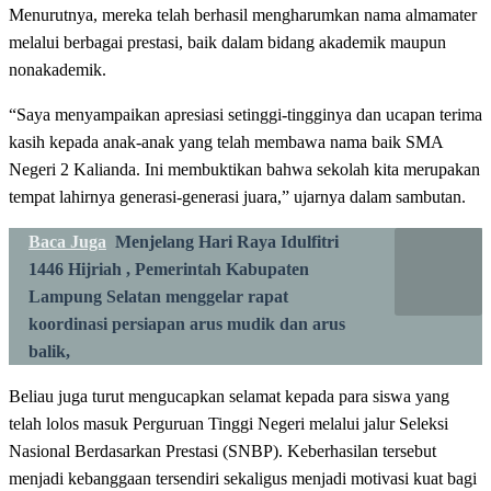
Menurutnya, mereka telah berhasil mengharumkan nama almamater
melalui berbagai prestasi, baik dalam bidang akademik maupun
nonakademik.
“Saya menyampaikan apresiasi setinggi-tingginya dan ucapan terima
kasih kepada anak-anak yang telah membawa nama baik SMA
Negeri 2 Kalianda. Ini membuktikan bahwa sekolah kita merupakan
tempat lahirnya generasi-generasi juara,” ujarnya dalam sambutan.
Baca Juga
Menjelang Hari Raya Idulfitri
1446 Hijriah , Pemerintah Kabupaten
Lampung Selatan menggelar rapat
koordinasi persiapan arus mudik dan arus
balik,
Beliau juga turut mengucapkan selamat kepada para siswa yang
telah lolos masuk Perguruan Tinggi Negeri melalui jalur Seleksi
Nasional Berdasarkan Prestasi (SNBP). Keberhasilan tersebut
menjadi kebanggaan tersendiri sekaligus menjadi motivasi kuat bagi