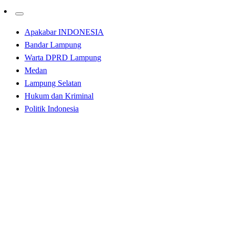
Apakabar INDONESIA
Bandar Lampung
Warta DPRD Lampung
Medan
Lampung Selatan
Hukum dan Kriminal
Politik Indonesia
Homepage
Tak Berkategori
Haru Menyelimuti Pelepasan 346 Siswa Lulusan SMA
Negeri 2 Kalianda Angkatan ke-33
Tak Berkategori