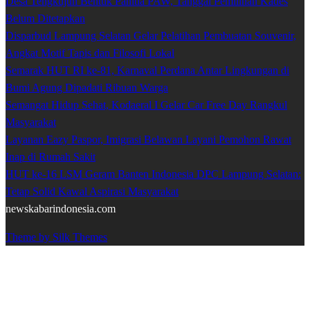
Desa Tengkujuh Bentuk Panitia PAW, Tanggal Pemilihan Kades
Belum Ditetapkan
Disparbud Lampung Selatan Gelar Pelatihan Pembuatan Souvenir,
Angkat Motif Tapis dan Filosofi Lokal
Semarak HUT RI ke-81, Karnaval Perdana Antar Lingkungan di
Bumi Agung Dipadati Ribuan Warga
Semangat Hidup Sehat, Kodaeral I Gelar Car Free Day Rangkul
Masyarakat
Layanan Eazy Paspor, Imigrasi Belawan Layani Pemohon Rawat
Inap di Rumah Sakit
HUT ke-16 LSM Geram Banten Indonesia DPC Lampung Selatan:
Tetap Solid Kawal Aspirasi Masyarakat
newskabarindonesia.com
Theme by Silk Themes