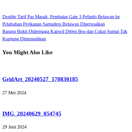
View all posts
Previous
Double Tarif Pas Masuk, Pembatas Gate 3 Pelindo Belawan ke
Navigasi
Post
Pelabuhan Perikanan Samudera Belawan Dipersoalkan
pos
Next
Barang Bukti Didermaga Kanwil Ditjen Bea dan Cukai Sumut Tak
Post
Kunjung Dimusnahkan
You Might Also Like
Tak Berkategori
GridArt_20240527_170830185
27 Mei 2024
Tak Berkategori
IMG_20240629_054745
29 Juni 2024