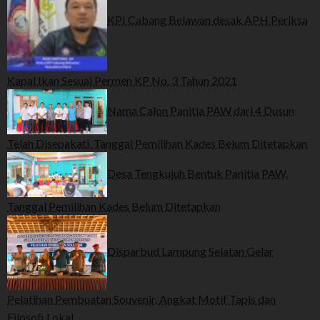
KPI Cabang Belawan desak APH Periksa
Kapal Ikan Sesuai Permen KP No. 3 Tahun 2021
Nama Calon Panitia PAW dari 4 Dusun
Telah Disepakati, Tanggal Pemilihan Kades Belum Ditetapkan
Desa Tengkujuh Bentuk Panitia PAW,
Tanggal Pemilihan Kades Belum Ditetapkan
Disparbud Lampung Selatan Gelar
Pelatihan Pembuatan Souvenir, Angkat Motif Tapis dan
Filosofi Lokal