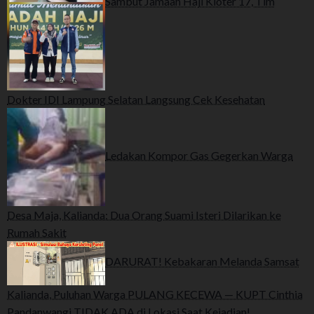
Sambut Jamaah Haji Kloter 17, Tim
Dokter IDI Lampung Selatan Langsung Cek Kesehatan
Ledakan Kompor Gas Gegerkan Warga
Desa Maja, Kalianda: Dua Orang Suami Isteri Dilarikan ke
Rumah Sakit
DARURAT! Kebakaran Melanda Samsat
Kalianda, Puluhan Warga PULANG KECEWA — KUPT Cinthia
Pandanwangi TIDAK ADA di Lokasi Saat Kejadian!