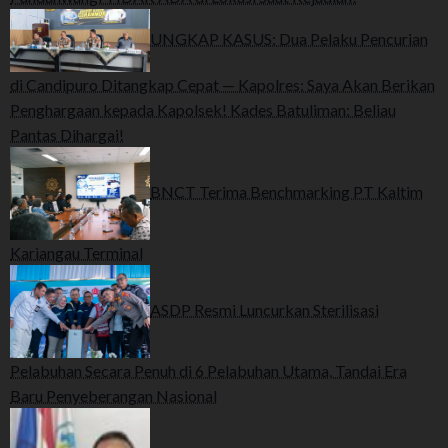
UNGKAP KASUS: Dua Pelaku Pencurian
di Candipuro Ditangkap Cepat — Kapolres: Saya Akan Berikan
Penghargaan kepada Kapolsek! Kades Batuliman: Beliau
Pantas Dihargai!
BNCT Terima Benchmarking PT Kaltim
Kariangau Terminal
ASDP Resmi Luncurkan Sterilisasi
Pelabuhan Secara Penuh di 6 Pelabuhan Utama, Tandai Era
Baru Penyeberangan Nasional