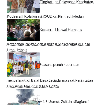
Tingkatkan Pelayanan Kesehatan,
Kodaeral I Kolaborasi RSUD dr. Pirngadi Medan‎
Kodaeral I Kawal Humanis
Ketahanan Pangan dan Aspirasi Masyarakat di Desa
Limau Manis
Suasana penuh keceriaan
menyelimuti di Balai Desa Setiadarma saat Peringatan
Hari Anak Nasional (HAN) 2026
HNSI Sumut, Zulfahri Siagian: 4