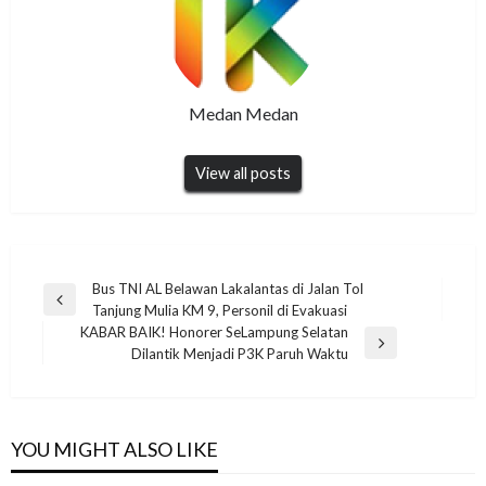
Medan Medan
View all posts
Navigasi
Bus TNI AL Belawan Lakalantas di Jalan Tol
Previous
Tanjung Mulia KM 9, Personil di Evakuasi
pos
Post
KABAR BAIK! Honorer SeLampung Selatan
Next
Dilantik Menjadi P3K Paruh Waktu
Post
YOU MIGHT ALSO LIKE