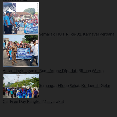
Semarak HUT RI ke-81, Karnaval Perdana
Antar Lingkungan di Bumi Agung Dipadati Ribuan Warga
Semangat Hidup Sehat, Kodaeral I Gelar
Car Free Day Rangkul Masyarakat