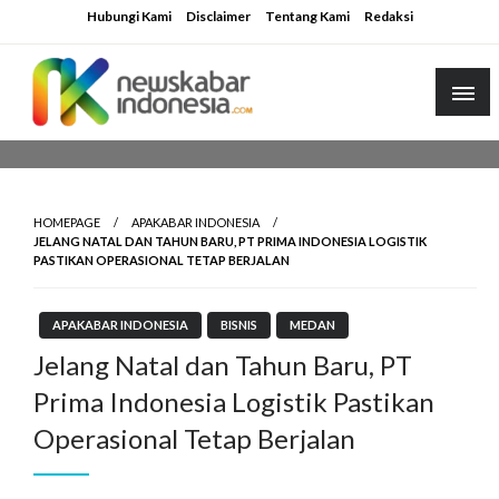
Skip
Hubungi Kami
Disclaimer
Tentang Kami
Redaksi
to
content
HOMEPAGE
APAKABAR INDONESIA
JELANG NATAL DAN TAHUN BARU, PT PRIMA INDONESIA LOGISTIK
PASTIKAN OPERASIONAL TETAP BERJALAN
APAKABAR INDONESIA
BISNIS
MEDAN
Jelang Natal dan Tahun Baru, PT
Prima Indonesia Logistik Pastikan
Operasional Tetap Berjalan