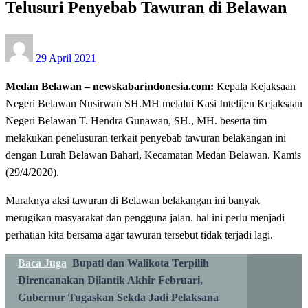
Telusuri Penyebab Tawuran di Belawan
Posted
29 April 2021
on
Medan Belawan – newskabarindonesia.com:
Kepala Kejaksaan
Negeri Belawan Nusirwan SH.MH melalui Kasi Intelijen Kejaksaan
Negeri Belawan T. Hendra Gunawan, SH., MH. beserta tim
melakukan penelusuran terkait penyebab tawuran belakangan ini
dengan Lurah Belawan Bahari, Kecamatan Medan Belawan. Kamis
(29/4/2020).
Maraknya aksi tawuran di Belawan belakangan ini banyak
merugikan masyarakat dan pengguna jalan. hal ini perlu menjadi
perhatian kita bersama agar tawuran tersebut tidak terjadi lagi.
Baca Juga
Bupati dan Walikota Terpilih
Direncanakan Dilantik Akhir Februari,
Gubernur Tugaskan Sekda Jadi Pelaksana