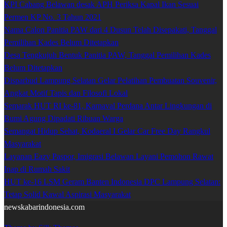
KPI Cabang Belawan desak APH Periksa Kapal Ikan Sesuai
Permen KP No. 3 Tahun 2021
Nama Calon Panitia PAW dari 4 Dusun Telah Disepakati, Tanggal
Pemilihan Kades Belum Ditetapkan
Desa Tengkujuh Bentuk Panitia PAW, Tanggal Pemilihan Kades
Belum Ditetapkan
Disparbud Lampung Selatan Gelar Pelatihan Pembuatan Souvenir,
Angkat Motif Tapis dan Filosofi Lokal
Semarak HUT RI ke-81, Karnaval Perdana Antar Lingkungan di
Bumi Agung Dipadati Ribuan Warga
Semangat Hidup Sehat, Kodaeral I Gelar Car Free Day Rangkul
Masyarakat
Layanan Eazy Paspor, Imigrasi Belawan Layani Pemohon Rawat
Inap di Rumah Sakit
HUT ke-16 LSM Geram Banten Indonesia DPC Lampung Selatan:
Tetap Solid Kawal Aspirasi Masyarakat
newskabarindonesia.com