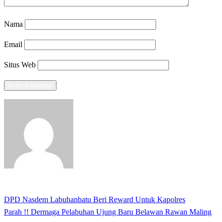
Nama
Email
Situs Web
View all posts
Previous
DPD Nasdem Labuhanbatu Beri Reward Untuk Kapolres
Navigasi
Post
Next
Parah !! Dermaga Pelabuhan Ujung Baru Belawan Rawan Maling
pos