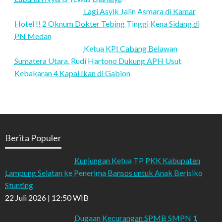
Lagi Asyik Jalin Asmara di Kamar
Hotel !! 2 Oknum Dokter Tebing Tinggi Kena Sidang di
PN Medan
Ketua KPI Cabang Belawan
Sumatera Utara, Rudi Hartono Dukung APH Usut
Kebakaran 4 Kapal Ikan di Gabion
Berita Populer
Kunjungan Ketua TP PKK Kabupaten
Lampung Selatan ke Penerima Bansos untuk Anak Berisiko
Stunting
22 Juli 2026 | 12:50 WIB
Dugaan Kecurangan SPMB SMPN 1