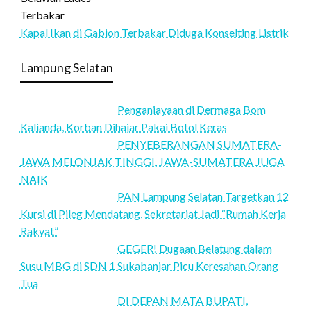
Kapal Ikan di Gabion Terbakar Diduga Konselting Listrik
Lampung Selatan
Penganiayaan di Dermaga Bom
Kalianda, Korban Dihajar Pakai Botol Keras
PENYEBERANGAN SUMATERA-
JAWA MELONJAK TINGGI, JAWA-SUMATERA JUGA
NAIK
PAN Lampung Selatan Targetkan 12
Kursi di Pileg Mendatang, Sekretariat Jadi “Rumah Kerja
Rakyat”
GEGER! Dugaan Belatung dalam
Susu MBG di SDN 1 Sukabanjar Picu Keresahan Orang
Tua
DI DEPAN MATA BUPATI,