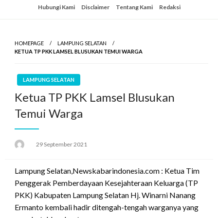
Skip
Hubungi Kami
Disclaimer
Tentang Kami
Redaksi
to
content
HOMEPAGE
LAMPUNG SELATAN
KETUA TP PKK LAMSEL BLUSUKAN TEMUI WARGA
LAMPUNG SELATAN
Ketua TP PKK Lamsel Blusukan
Temui Warga
Posted
29 September 2021
on
Lampung Selatan,Newskabarindonesia.com : Ketua Tim
Penggerak Pemberdayaan Kesejahteraan Keluarga (TP
PKK) Kabupaten Lampung Selatan Hj. Winarni Nanang
Ermanto kembali hadir ditengah-tengah warganya yang