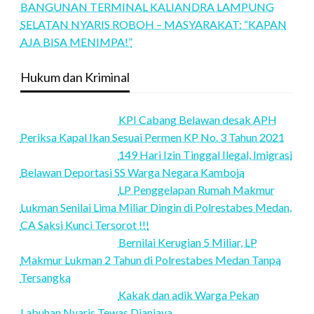
BANGUNAN TERMINAL KALIANDRA LAMPUNG
SELATAN NYARIS ROBOH – MASYARAKAT: “KAPAN
AJA BISA MENIMPA!”
Hukum dan Kriminal
KPI Cabang Belawan desak APH
Periksa Kapal Ikan Sesuai Permen KP No. 3 Tahun 2021
149 Hari Izin Tinggal Ilegal, Imigrasi
Belawan Deportasi SS Warga Negara Kamboja
LP Penggelapan Rumah Makmur
Lukman Senilai Lima Miliar Dingin di Polrestabes Medan,
CA Saksi Kunci Tersorot !!!
Bernilai Kerugian 5 Miliar, LP
Makmur Lukman 2 Tahun di Polrestabes Medan Tanpa
Tersangka
Kakak dan adik Warga Pekan
Labuhan Nyaris Tewas Dianiaya