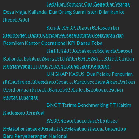
Ledakan Kompor Gas Gegerkan Warga
Desa Maja, Kalianda: Dua Orang Suami Isteri Dilarikan ke
Rumah Sakit
Kepala KSOP Utama Belawan dan
Stekholder Hadiri Kampanye Keselamatan Pelayaran dan
Resmikan Kantor Operasional KPI Danau Toba
DARURAT! Kebakaran Melanda Samsat
Kalianda, Puluhan Warga PULANG KECEWA — KUPT Cinthia
Pandanwangi TIDAK ADA di Lokasi Saat Kejadian!
UNGKAP KASUS: Dua Pelaku Pencurian
di Candipuro Ditangkap Cepat — Kapolres: Saya Akan Berikan
Penghargaan kepada Kapolsek! Kades Batuliman: Beliau
Pantas Dihargai!
BNCT Terima Benchmarking PT Kaltim
Kariangau Terminal
ASDP Resmi Luncurkan Sterilisasi
Pelabuhan Secara Penuh di 6 Pelabuhan Utama, Tandai Era
Baru Penyeberangan Nasional