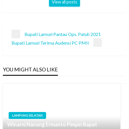
View all posts
Navigasi
Bupati Lamsel Pantau Ops. Patuh 2021
Previous
pos
Bupati Lamsel Terima Audensi PC PMII
Post
Next
Post
YOU MIGHT ALSO LIKE
LAMPUNG SELATAN
Winarni Nanang Ermanto Pimpin Rapat