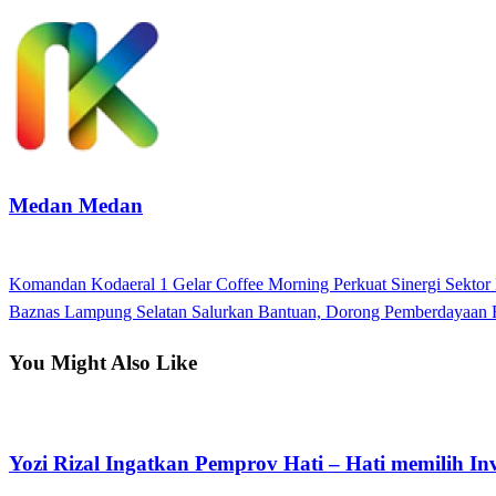
Medan Medan
View all posts
Previous
Komandan Kodaeral 1 Gelar Coffee Morning Perkuat Sinergi Sektor
Navigasi
Post
Next
Baznas Lampung Selatan Salurkan Bantuan, Dorong Pemberdayaan
pos
Post
You Might Also Like
Apakabar INDONESIA
Yozi Rizal Ingatkan Pemprov Hati – Hati memilih Inv