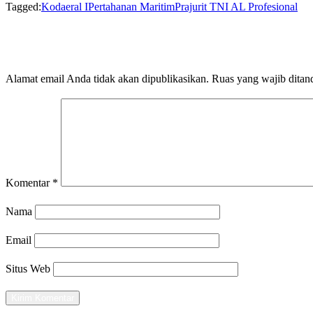
Tagged:
Kodaeral I
Pertahanan Maritim
Prajurit TNI AL Profesional
LEAVE A RESPONSE
Alamat email Anda tidak akan dipublikasikan.
Ruas yang wajib ditan
Komentar
*
Nama
Email
Situs Web