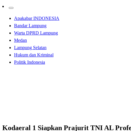
Apakabar INDONESIA
Bandar Lampung
Warta DPRD Lampung
Medan
Lampung Selatan
Hukum dan Kriminal
Politik Indonesia
Homepage
Apakabar INDONESIA
Kodaeral 1 Siapkan Prajurit TNI AL Profesional Menjag
Apakabar INDONESIA
Medan
Kodaeral 1 Siapkan Prajurit TNI AL Prof