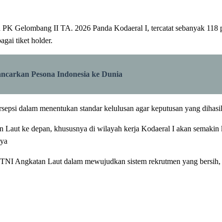
K Gelombang II TA. 2026 Panda Kodaeral I, tercatat sebanyak 118 pes
gai tiket holder.
carkan Pesona Indonesia ke Dunia
ersepsi dalam menentukan standar kelulusan agar keputusan yang dihasi
 Laut ke depan, khususnya di wilayah kerja Kodaeral I akan semakin 
nya
TNI Angkatan Laut dalam mewujudkan sistem rekrutmen yang bersih, t