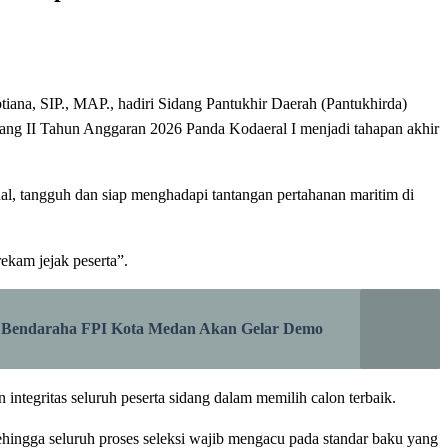
a, SIP., MAP., hadiri Sidang Pantukhir Daerah (Pantukhirda)
bang II Tahun Anggaran 2026 Panda Kodaeral I menjadi tahapan akhir
l, tangguh dan siap menghadapi tantangan pertahanan maritim di
rekam jejak peserta”.
o Bendaraha FPI Kota Medan Akan Gelar Demo
 integritas seluruh peserta sidang dalam memilih calon terbaik.
ingga seluruh proses seleksi wajib mengacu pada standar baku yang