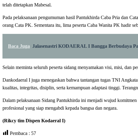
telah ditetapkan Mabesal.
Pada pelaksanaan pengumuman hasil Pantukhirda Caba Pria dan Cata P
orang Cata PK. Sementara itu, lima peserta Caba Wanita PK hadir seba
Baca Juga
Jalasenastri KODAERAL I Bangga Berbudaya Pan
‎Selain meminta seluruh peserta sidang menyamakan visi, misi, dan p
‎Dankodaeral I juga menegaskan bahwa tantangan tugas TNI Angkatan
kualitas, integritas, disiplin, serta kemampuan adaptasi tinggi. Terang
‎Dalam pelaksanaan Sidang Pantukhirda ini menjadi wujud komitmen 
profesional yang siap mengabdi kepada bangsa dan negara.
(Rikcy tim Dispen Kodaeral I)
Pembaca :
57