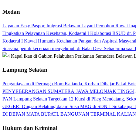
Medan
Layanan Eazy Paspor, Imigrasi Belawan Layani Pemohon Rawat Ina
Tingkatkan Pelayanan Kesehatan, Kodaeral I Kolaborasi RSUD dr. P
Kodaeral I Kawal Humanis Ketahanan Pangan dan Aspirasi Masyara
Suasana penuh keceriaan menyelimuti di Balai Desa Setiadarma saa
Lampung Selatan
Penganiayaan di Dermaga Bom Kalianda, Korban Dihajar Pakai Boto
PENYEBERANGAN SUMATERA-JAWA MELONJAK TINGGI,
PAN Lampung Selatan Targetkan 12 Kursi di Pileg Mendatang, Sekre
GEGER! Dugaan Belatung dalam Susu MBG di SDN 1 Sukabanjar P
DI DEPAN MATA BUPATI, BANGUNAN TERMINAL KALIAN
Hukum dan Kriminal