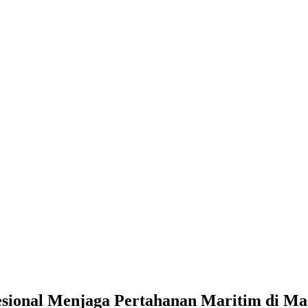
a Pertahanan Maritim di Masa Depan
esional Menjaga Pertahanan Maritim di M