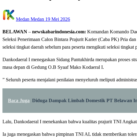
Posted
Medan Medan
19 Mei 2026
on
BELAWAN
–
newskabarindonesia.com:
Komandan Komando Daerah
Seleksi Penerimaan Calon Bintara Prajurit Karier (Caba PK) Pria d
seleksi tingkat daerah sebelum para peserta mengikuti seleksi tingkat 
‎Dankodaeral I menegaskan Sidang Pantukhirda merupakan proses str
masa depan di Gedung O.B Syaaf Mako Kodaeral I.
‎” Seluruh peserta menjalani penilaian menyeluruh meliputi administra
Baca Juga
Diduga Dampak Limbah Domestik PT Belawan Ind
‎Lalu, Dankodaeral I menekankan bahwa kualitas prajurit TNI Angkatan 
Ia juga menegaskan bahwa pimpinan TNI AL tidak memberikan toleran