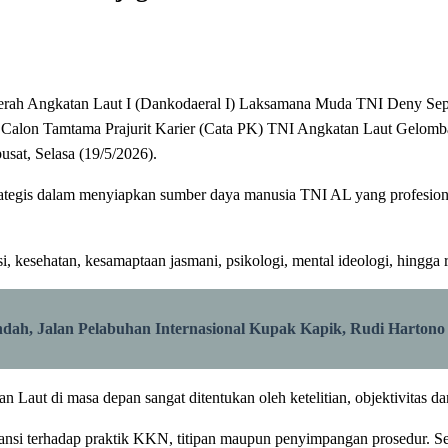
 Angkatan Laut I (Dankodaeral I) Laksamana Muda TNI Deny Septian
an Calon Tamtama Prajurit Karier (Cata PK) TNI Angkatan Laut Gelom
pusat, Selasa (19/5/2026).
ategis dalam menyiapkan sumber daya manusia TNI AL yang profesiona
si, kesehatan, kesamaptaan jasmani, psikologi, mental ideologi, hingga 
ah, Jalan Pelabuhan Internasional Kupak Kapik, Rudi Harton
Laut di masa depan sangat ditentukan oleh ketelitian, objektivitas dan
si terhadap praktik KKN, titipan maupun penyimpangan prosedur. Seh