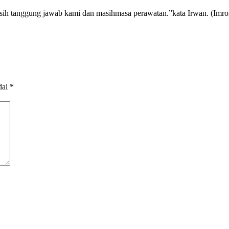
asih tanggung jawab kami dan masihmasa perawatan.”kata Irwan. (Imr
dai
*