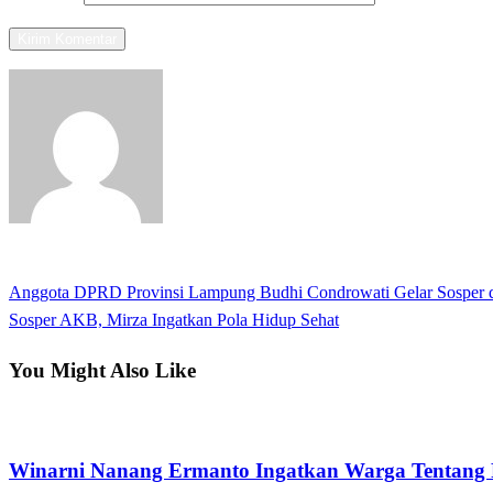
View all posts
Previous
Anggota DPRD Provinsi Lampung Budhi Condrowati Gelar Sosper di
Navigasi
Post
Next
Sosper AKB, Mirza Ingatkan Pola Hidup Sehat
pos
Post
You Might Also Like
Apakabar INDONESIA
Winarni Nanang Ermanto Ingatkan Warga Tentang