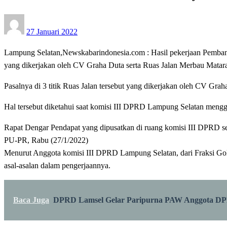
Posted
27 Januari 2022
on
Lampung Selatan,Newskabarindonesia.com : Hasil pekerjaan Pemba
yang dikerjakan oleh CV Graha Duta serta Ruas Jalan Merbau Mata
Pasalnya di 3 titik Ruas Jalan tersebut yang dikerjakan oleh CV Gr
Hal tersebut diketahui saat komisi III DPRD Lampung Selatan meng
Rapat Dengar Pendapat yang dipusatkan di ruang komisi III DPRD set
PU-PR, Rabu (27/1/2022)
Menurut Anggota komisi III DPRD Lampung Selatan, dari Fraksi Golka
asal-asalan dalam pengerjaannya.
Baca Juga
DPRD Lamsel Gelar Paripurna PAW Anggota D