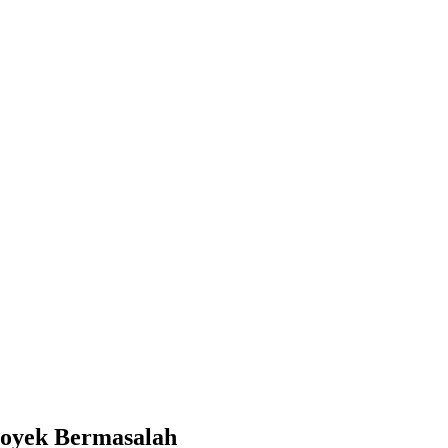
ah
royek Bermasalah