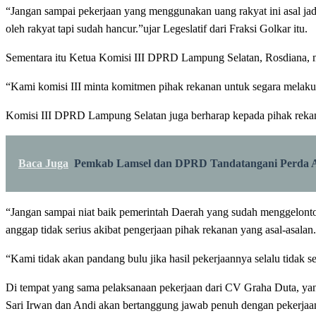
“Jangan sampai pekerjaan yang menggunakan uang rakyat ini asal jadi
oleh rakyat tapi sudah hancur.”ujar Legeslatif dari Fraksi Golkar itu.
Sementara itu Ketua Komisi III DPRD Lampung Selatan, Rosdiana, m
“Kami komisi III minta komitmen pihak rekanan untuk segara melakuka
Komisi III DPRD Lampung Selatan juga berharap kepada pihak reka
Baca Juga
Pemkab Lamsel dan DPRD Tandatangani Perda
“Jangan sampai niat baik pemerintah Daerah yang sudah menggelontor
anggap tidak serius akibat pengerjaan pihak rekanan yang asal-asalan.
“Kami tidak akan pandang bulu jika hasil pekerjaannya selalu tidak
Di tempat yang sama pelaksanaan pekerjaan dari CV Graha Duta, 
Sari Irwan dan Andi akan bertanggung jawab penuh dengan pekerjaanny