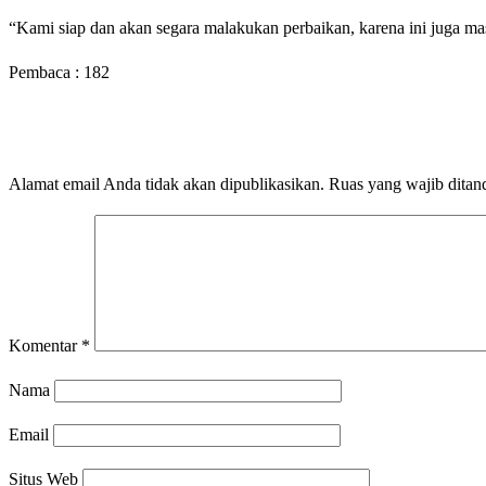
“Kami siap dan akan segara malakukan perbaikan, karena ini juga m
Pembaca :
182
LEAVE A RESPONSE
Alamat email Anda tidak akan dipublikasikan.
Ruas yang wajib ditan
Komentar
*
Nama
Email
Situs Web