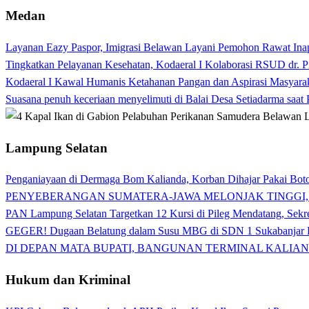
Medan
Layanan Eazy Paspor, Imigrasi Belawan Layani Pemohon Rawat Ina
Tingkatkan Pelayanan Kesehatan, Kodaeral I Kolaborasi RSUD dr. P
Kodaeral I Kawal Humanis Ketahanan Pangan dan Aspirasi Masyara
Suasana penuh keceriaan menyelimuti di Balai Desa Setiadarma saa
Lampung Selatan
Penganiayaan di Dermaga Bom Kalianda, Korban Dihajar Pakai Boto
PENYEBERANGAN SUMATERA-JAWA MELONJAK TINGGI,
PAN Lampung Selatan Targetkan 12 Kursi di Pileg Mendatang, Sekre
GEGER! Dugaan Belatung dalam Susu MBG di SDN 1 Sukabanjar P
DI DEPAN MATA BUPATI, BANGUNAN TERMINAL KALIAN
Hukum dan Kriminal