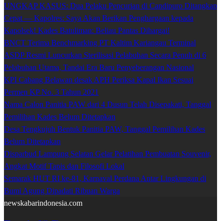
UNGKAP KASUS: Dua Pelaku Pencurian di Candipuro Ditangkap
Cepat — Kapolres: Saya Akan Berikan Penghargaan kepada
Kapolsek! Kades Batuliman: Beliau Pantas Dihargai!
BNCT Terima Benchmarking PT Kaltim Kariangau Terminal
ASDP Resmi Luncurkan Sterilisasi Pelabuhan Secara Penuh di 6
Pelabuhan Utama, Tandai Era Baru Penyeberangan Nasional
KPI Cabang Belawan desak APH Periksa Kapal Ikan Sesuai
Permen KP No. 3 Tahun 2021
Nama Calon Panitia PAW dari 4 Dusun Telah Disepakati, Tanggal
Pemilihan Kades Belum Ditetapkan
Desa Tengkujuh Bentuk Panitia PAW, Tanggal Pemilihan Kades
Belum Ditetapkan
Disparbud Lampung Selatan Gelar Pelatihan Pembuatan Souvenir,
Angkat Motif Tapis dan Filosofi Lokal
Semarak HUT RI ke-81, Karnaval Perdana Antar Lingkungan di
Bumi Agung Dipadati Ribuan Warga
newskabarindonesia.com