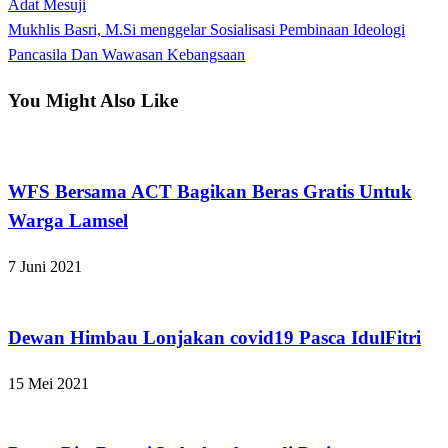
Post
Adat Mesuji
pos
Next
Mukhlis Basri, M.Si menggelar Sosialisasi Pembinaan Ideologi
Post
Pancasila Dan Wawasan Kebangsaan
You Might Also Like
Apakabar INDONESIA
WFS Bersama ACT Bagikan Beras Gratis Untuk
Warga Lamsel
7 Juni 2021
Apakabar INDONESIA
Dewan Himbau Lonjakan covid19 Pasca IdulFitri
15 Mei 2021
Apakabar INDONESIA