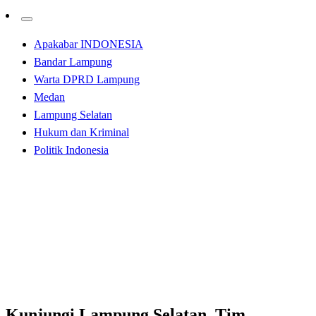
Apakabar INDONESIA
Bandar Lampung
Warta DPRD Lampung
Medan
Lampung Selatan
Hukum dan Kriminal
Politik Indonesia
Homepage
Apakabar INDONESIA
Kunjungi Lampung Selatan, Tim Verifikasi KLA
Kementerian PPPA RI Lakukan Verifikasi Lapangan
Hybrid
Apakabar INDONESIA
Lampung Selatan
Kunjungi Lampung Selatan, Tim