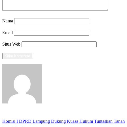
Nama
Email
Situs Web
View all posts
Previous
Komisi I DPRD Lampung Dukung Kuasa Hukum Tuntaskan Tanah
Navigasi