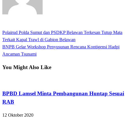
View all posts
Previous
Polairud Polda Sumut dan PSDKP Belawan Terkesan Tutup Mata
Navigasi
Post
Terkait Kapal Trawl di Gabion Belawan
pos
Next
BNPB Gelar Workshop Penyusunan Rencana Kontigensi Hadpi
Post
Ancaman Tsunami
You Might Also Like
Apakabar INDONESIA
BPBD Lamsel Minta Pembangunan Huntap Sesuai
RAB
12 Oktober 2020