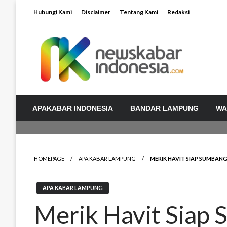
Skip
Hubungi Kami
Disclaimer
Tentang Kami
Redaksi
to
content
APAKABAR INDONESIA
BANDAR LAMPUNG
WA
HOMEPAGE
APA KABAR LAMPUNG
MERIK HAVIT SIAP SUMBANG
APA KABAR LAMPUNG
Merik Havit Siap