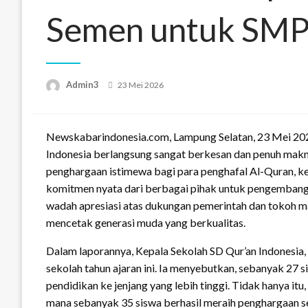
Semen untuk SMP 
Posted
Admin3
23 Mei 2026
on
Newskabarindonesia.com, Lampung Selatan, 23 Mei 202
Indonesia berlangsung sangat berkesan dan penuh makna
penghargaan istimewa bagi para penghafal Al-Quran, ke
komitmen nyata dari berbagai pihak untuk pengembanga
wadah apresiasi atas dukungan pemerintah dan tokoh ma
mencetak generasi muda yang berkualitas.
Dalam laporannya, Kepala Sekolah SD Qur’an Indonesi
sekolah tahun ajaran ini. Ia menyebutkan, sebanyak 27 s
pendidikan ke jenjang yang lebih tinggi. Tidak hanya itu,
mana sebanyak 35 siswa berhasil meraih penghargaan s