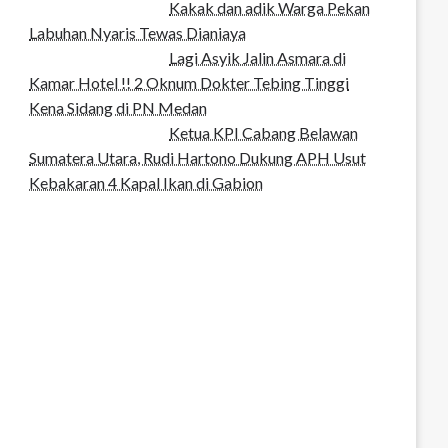
Kakak dan adik Warga Pekan
Labuhan Nyaris Tewas Dianiaya
Lagi Asyik Jalin Asmara di
Kamar Hotel !! 2 Oknum Dokter Tebing Tinggi
Kena Sidang di PN Medan
Ketua KPI Cabang Belawan
Sumatera Utara, Rudi Hartono Dukung APH Usut
Kebakaran 4 Kapal Ikan di Gabion