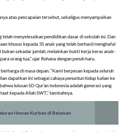
ya atas pencapaian tersebut, sekaligus menyampaikan
g telah menyelesaikan pendidikan dasar di sekolah ini. Dan
n khusus kepada 35 anak yang telah berhasil menghafal
 bukan sekadar jumlah, melainkan bukti kerja keras anak-
 para orang tua,” ujar Rohana dengan penuh haru.
 berharga di masa depan. “Kami berpesan kepada seluruh
lian dapatkan ini sebagai cahaya penuntun hidup kalian ke
n bahwa lulusan SD Qur’an Indonesia adalah generasi yang
n taat kepada Allah SWT,” tambahnya.
aluran Hewan Kurban di Belawan