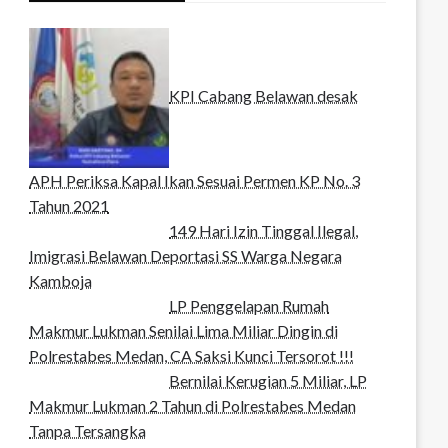
KPI Cabang Belawan desak
APH Periksa Kapal Ikan Sesuai Permen KP No. 3
Tahun 2021
149 Hari Izin Tinggal Ilegal,
Imigrasi Belawan Deportasi SS Warga Negara
Kamboja
LP Penggelapan Rumah
Makmur Lukman Senilai Lima Miliar Dingin di
Polrestabes Medan, CA Saksi Kunci Tersorot !!!
Bernilai Kerugian 5 Miliar, LP
Makmur Lukman 2 Tahun di Polrestabes Medan
Tanpa Tersangka