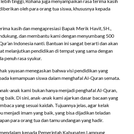
lebih tinggi, Rohana juga menyampaikan rasa terima kasih
diberikan oleh para orang tua siswa, khususnya kepada
erima kasih dan mengapresiasi Bapak Merik Havit, SH.,
, mendukung, dan membantu kami dengan menyumbang 500
an Indonesia nanti. Bantuan ini sangat berarti dan akan
at melanjutkan pendidikan di tempat yang sama dengan
da penuh rasa syukur.
pihak yayasan menegaskan bahwa visi pendidikan yang
ya pada kemampuan siswa dalam menghafal Al-Quran semata.
n anak-anak kami bukan hanya menjadi penghafal Al-Quran,
ng baik. Di sini, anak-anak kami ajarkan dasar bacaan yang
embaca yang sesuai kaidah. Tujuannya jelas, agar kelak
u menjadi imam yang baik, yang bisa dijadikan teladan
dapan para orang tua dan tamu undangan yang hadir.
ng mendalam kepada Pemerintah Kabupaten Lampung