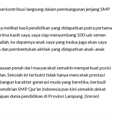
 berkontribusi langsung dalam pembangunan jenjang SMP
gga melihat hasil pendidikan yang didapatkan putra pertama
terima kasih saya, saya siap menyumbang 500 sak semen
llah, ke depannya anak saya yang kedua juga akan saya
ikan dan pembentukan akhlak yang didapatkan anak-anak
cayaan penuh dari masyarakat semakin memperkuat posisi
n. Sekolah ini terbukti tidak hanya mencetak prestasi
bangun karakter generasi muda yang beretika, berbudi
 pendirian SMP Qur’an Indonesia pun kini semakin dekat
uan dunia pendidikan di Provinsi Lampung. (Imron)