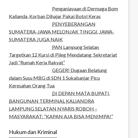
Penganiayaan di Dermaga Bom
Kalianda, Korban Dihajar Pakai Botol Keras
PENYEBERANGAN
SUMATERA-JAWA MELONJAK TINGGI, JAWA-
SUMATERA JUGA NAIK
PAN Lampung Selatan
Targetkan 12 Kursi di Pileg Mendatang, Sekretariat
Jadi “Rumah Kerja Rakyat”
GEGER! Dugaan Belatung
dalam Susu MBG di SDN 1 Sukabanjar Picu
Keresahan Orang Tua
DI DEPAN MATA BUPATI,
BANGUNAN TERMINAL KALIANDRA
LAMPUNG SELATAN NYARIS ROBOH –
MASYARAKAT: “KAPAN AJA BISA MENIMPA!”
Hukum dan Kriminal