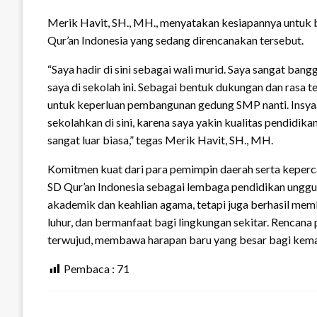
Merik Havit, SH., MH., menyatakan kesiapannya untuk
Qur’an Indonesia yang sedang direncanakan tersebut.
“Saya hadir di sini sebagai wali murid. Saya sangat ban
saya di sekolah ini. Sebagai bentuk dukungan dan rasa 
untuk keperluan pembangunan gedung SMP nanti. Insyaa
sekolahkan di sini, karena saya yakin kualitas pendid
sangat luar biasa,” tegas Merik Havit, SH., MH.
Komitmen kuat dari para pemimpin daerah serta keper
SD Qur’an Indonesia sebagai lembaga pendidikan unggula
akademik dan keahlian agama, tetapi juga berhasil mem
luhur, dan bermanfaat bagi lingkungan sekitar. Rencana
terwujud, membawa harapan baru yang besar bagi kemaj
Pembaca :
71