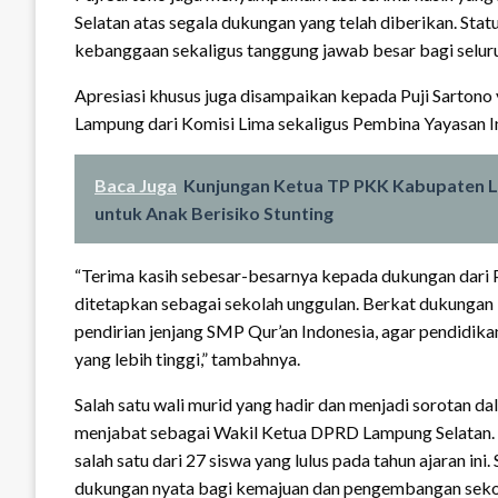
Selatan atas segala dukungan yang telah diberikan. Stat
kebanggaan sekaligus tanggung jawab besar bagi seluru
Apresiasi khusus juga disampaikan kepada Puji Sartono
Lampung dari Komisi Lima sekaligus Pembina Yayasan In
Baca Juga
Kunjungan Ketua TP PKK Kabupaten L
untuk Anak Berisiko Stunting
“Terima kasih sebesar-besarnya kepada dukungan dari P
ditetapkan sebagai sekolah unggulan. Berkat dukungan 
pendirian jenjang SMP Qur’an Indonesia, agar pendidikan
yang lebih tinggi,” tambahnya.
Salah satu wali murid yang hadir dan menjadi sorotan da
menjabat sebagai Wakil Ketua DPRD Lampung Selatan. 
salah satu dari 27 siswa yang lulus pada tahun ajaran in
dukungan nyata bagi kemajuan dan pengembangan seko