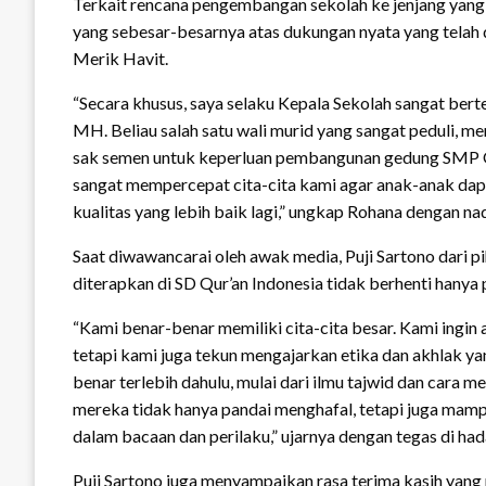
Terkait rencana pengembangan sekolah ke jenjang yang 
yang sebesar-besarnya atas dukungan nyata yang telah 
Merik Havit.
“Secara khusus, saya selaku Kepala Sekolah sangat bert
MH. Beliau salah satu wali murid yang sangat peduli
sak semen untuk keperluan pembangunan gedung SMP Qur’
sangat mempercepat cita-cita kami agar anak-anak dap
kualitas yang lebih baik lagi,” ungkap Rohana dengan na
Saat diwawancarai oleh awak media, Puji Sartono dari 
diterapkan di SD Qur’an Indonesia tidak berhenti han
“Kami benar-benar memiliki cita-cita besar. Kami ingi
tetapi kami juga tekun mengajarkan etika dan akhlak ya
benar terlebih dahulu, mulai dari ilmu tajwid dan cara m
mereka tidak hanya pandai menghafal, tetapi juga mamp
dalam bacaan dan perilaku,” ujarnya dengan tegas di ha
Puji Sartono juga menyampaikan rasa terima kasih ya