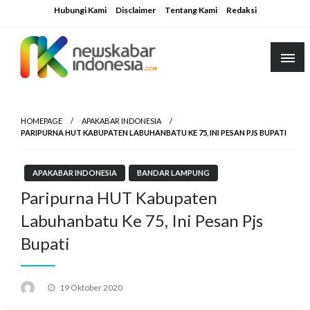
Skip
Hubungi Kami
Disclaimer
Tentang Kami
Redaksi
to
content
HOMEPAGE
APAKABAR INDONESIA
PARIPURNA HUT KABUPATEN LABUHANBATU KE 75, INI PESAN PJS BUPATI
APAKABAR INDONESIA
BANDAR LAMPUNG
Paripurna HUT Kabupaten
Labuhanbatu Ke 75, Ini Pesan Pjs
Bupati
Posted
19 Oktober 2020
on