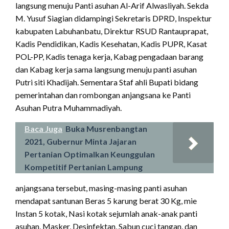
langsung menuju Panti asuhan Al-Arif Alwasliyah. Sekda
M. Yusuf Siagian didampingi Sekretaris DPRD, Inspektur
kabupaten Labuhanbatu, Direktur RSUD Rantauprapat,
Kadis Pendidikan, Kadis Kesehatan, Kadis PUPR, Kasat
POL-PP, Kadis tenaga kerja, Kabag pengadaan barang
dan Kabag kerja sama langsung menuju panti asuhan
Putri siti Khadijah. Sementara Staf ahli Bupati bidang
pemerintahan dan rombongan anjangsana ke Panti
Asuhan Putra Muhammadiyah.
Baca Juga
Buka Musrenbangtan
2021, Gubernur Minta Jajaran
Pertanian Optimalkan Keunggulan
Kompetitif Pertanian Lampung
anjangsana tersebut, masing-masing panti asuhan
mendapat santunan Beras 5 karung berat 30 Kg, mie
Instan 5 kotak, Nasi kotak sejumlah anak-anak panti
asuhan, Masker, Desinfektan, Sabun cuci tangan, dan