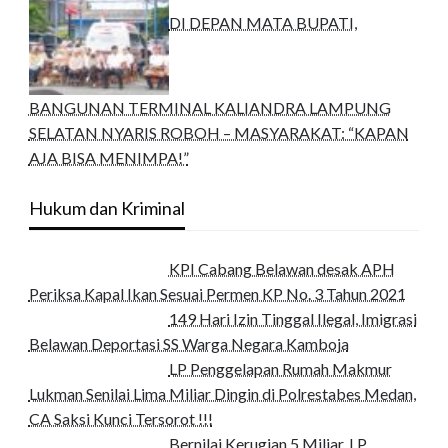
DI DEPAN MATA BUPATI,
BANGUNAN TERMINAL KALIANDRA LAMPUNG
SELATAN NYARIS ROBOH – MASYARAKAT: “KAPAN
AJA BISA MENIMPA!”
Hukum dan Kriminal
KPI Cabang Belawan desak APH
Periksa Kapal Ikan Sesuai Permen KP No. 3 Tahun 2021
149 Hari Izin Tinggal Ilegal, Imigrasi
Belawan Deportasi SS Warga Negara Kamboja
LP Penggelapan Rumah Makmur
Lukman Senilai Lima Miliar Dingin di Polrestabes Medan,
CA Saksi Kunci Tersorot !!!
Bernilai Kerugian 5 Miliar, LP