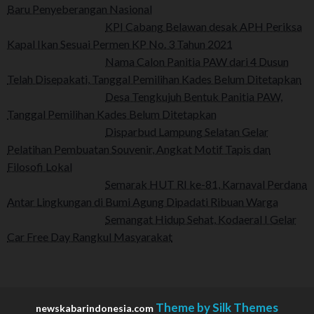
Baru Penyeberangan Nasional
KPI Cabang Belawan desak APH Periksa
Kapal Ikan Sesuai Permen KP No. 3 Tahun 2021
Nama Calon Panitia PAW dari 4 Dusun
Telah Disepakati, Tanggal Pemilihan Kades Belum Ditetapkan
Desa Tengkujuh Bentuk Panitia PAW,
Tanggal Pemilihan Kades Belum Ditetapkan
Disparbud Lampung Selatan Gelar
Pelatihan Pembuatan Souvenir, Angkat Motif Tapis dan
Filosofi Lokal
Semarak HUT RI ke-81, Karnaval Perdana
Antar Lingkungan di Bumi Agung Dipadati Ribuan Warga
Semangat Hidup Sehat, Kodaeral I Gelar
Car Free Day Rangkul Masyarakat
Theme by Silk Themes
newskabarindonesia.com