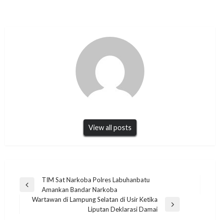
View all posts
Navigasi
TIM Sat Narkoba Polres Labuhanbatu
Previous
Amankan Bandar Narkoba
pos
Post
Wartawan di Lampung Selatan di Usir Ketika
Next
Liputan Deklarasi Damai
Post