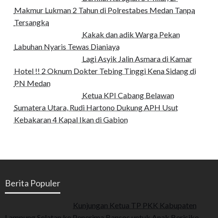
Makmur Lukman 2 Tahun di Polrestabes Medan Tanpa
Tersangka
Kakak dan adik Warga Pekan
Labuhan Nyaris Tewas Dianiaya
Lagi Asyik Jalin Asmara di Kamar
Hotel !! 2 Oknum Dokter Tebing Tinggi Kena Sidang di
PN Medan
Ketua KPI Cabang Belawan
Sumatera Utara, Rudi Hartono Dukung APH Usut
Kebakaran 4 Kapal Ikan di Gabion
Berita Populer
Kunjungan Ketua TP PKK Kabupaten
Lampung Selatan ke Penerima Bansos untuk Anak Berisiko