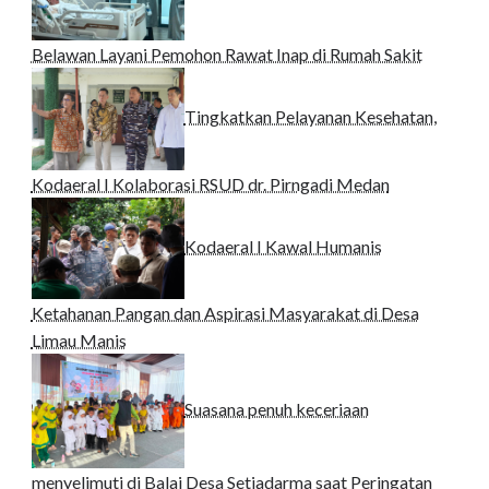
Belawan Layani Pemohon Rawat Inap di Rumah Sakit
Tingkatkan Pelayanan Kesehatan,
Kodaeral I Kolaborasi RSUD dr. Pirngadi Medan‎
Kodaeral I Kawal Humanis
Ketahanan Pangan dan Aspirasi Masyarakat di Desa
Limau Manis
Suasana penuh keceriaan
menyelimuti di Balai Desa Setiadarma saat Peringatan