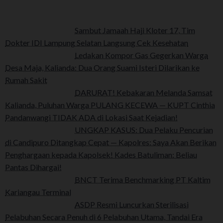
Sambut Jamaah Haji Kloter 17, Tim
Dokter IDI Lampung Selatan Langsung Cek Kesehatan
Ledakan Kompor Gas Gegerkan Warga
Desa Maja, Kalianda: Dua Orang Suami Isteri Dilarikan ke
Rumah Sakit
DARURAT! Kebakaran Melanda Samsat
Kalianda, Puluhan Warga PULANG KECEWA — KUPT Cinthia
Pandanwangi TIDAK ADA di Lokasi Saat Kejadian!
UNGKAP KASUS: Dua Pelaku Pencurian
di Candipuro Ditangkap Cepat — Kapolres: Saya Akan Berikan
Penghargaan kepada Kapolsek! Kades Batuliman: Beliau
Pantas Dihargai!
BNCT Terima Benchmarking PT Kaltim
Kariangau Terminal
ASDP Resmi Luncurkan Sterilisasi
Pelabuhan Secara Penuh di 6 Pelabuhan Utama, Tandai Era