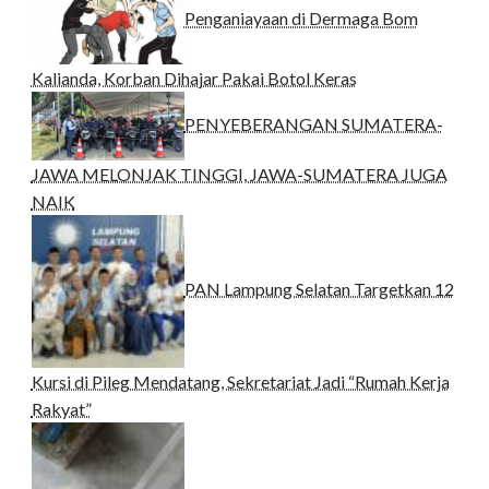
Penganiayaan di Dermaga Bom
Kalianda, Korban Dihajar Pakai Botol Keras
PENYEBERANGAN SUMATERA-
JAWA MELONJAK TINGGI, JAWA-SUMATERA JUGA
NAIK
PAN Lampung Selatan Targetkan 12
Kursi di Pileg Mendatang, Sekretariat Jadi “Rumah Kerja
Rakyat”