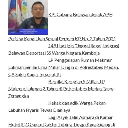
KPI Cabang Belawan desak APH
Periksa Kapal Ikan Sesuai Permen KP No. 3 Tahun 2021
149 Hari Izin Tinggal Ilegal, Imigrasi
Belawan Deportasi SS Warga Negara Kamboja
LP Penggelapan Rumah Makmur
Lukman Senilai Lima Miliar Dingin di Polrestabes Medan,
CA Saksi Kunci Tersorot !!!
Bernilai Kerugian 5 Miliar, LP
Makmur Lukman 2 Tahun di Polrestabes Medan Tanpa
Tersangka
Kakak dan adik Warga Pekan
Labuhan Nyaris Tewas Dianiaya
Lagi Asyik Jalin Asmara di Kamar
Hotel !! 2 Oknum Dokter Tebing Tinggi Kena Sidang di