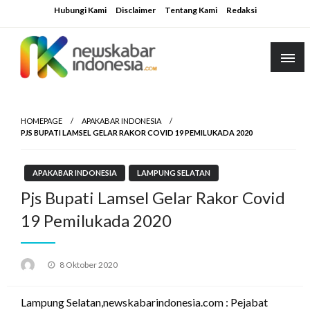
Skip
Hubungi Kami
Disclaimer
Tentang Kami
Redaksi
to
content
HOMEPAGE
APAKABAR INDONESIA
PJS BUPATI LAMSEL GELAR RAKOR COVID 19 PEMILUKADA 2020
APAKABAR INDONESIA
LAMPUNG SELATAN
Pjs Bupati Lamsel Gelar Rakor Covid
19 Pemilukada 2020
Posted
8 Oktober 2020
on
Lampung Selatan,newskabarindonesia.com : Pejabat