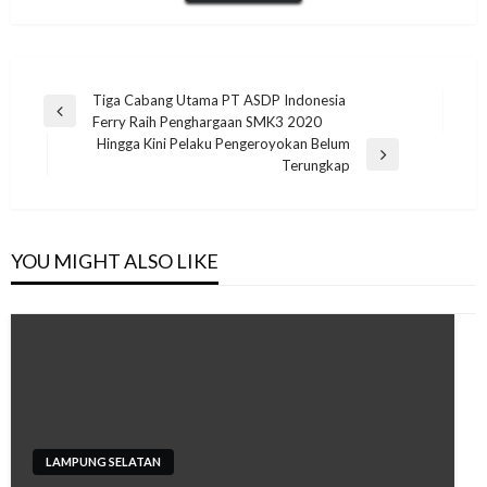
Navigasi
Tiga Cabang Utama PT ASDP Indonesia
Previous
Ferry Raih Penghargaan SMK3 2020
pos
Post
Hingga Kini Pelaku Pengeroyokan Belum
Next
Terungkap
Post
YOU MIGHT ALSO LIKE
LAMPUNG SELATAN