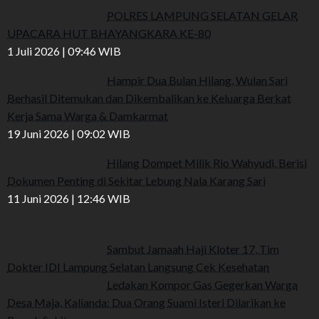
POLRES LAMPUNG SELATAN GELAR
UPACARA HUT BHAYANGKARA KE-80
1 Juli 2026 | 09:46 WIB
Hampir Dua Bulan Hilang, Wulan Sari
Berhasil Ditemukan dan Dikembalikan ke Keluarga Berkat
Kerja Sama Warga & Damkarmat
19 Juni 2026 | 09:02 WIB
Hilang Dompet Milik Rio Wahyudi, Berisi
Dokumen Penting di Sekitar Lebung Nala Karang Sari
11 Juni 2026 | 12:46 WIB
Sambut Jamaah Haji Kloter 17, Tim
Dokter IDI Lampung Selatan Langsung Cek Kesehatan
Ledakan Kompor Gas Gegerkan Warga
Desa Maja, Kalianda: Dua Orang Suami Isteri Dilarikan ke