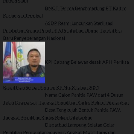
Rumah Sakit
BNCT Terima Benchmarking PT Kaltim
Kariangau Terminal
ASDP Resmi Luncurkan Sterilisasi
Pelabuhan Secara Penuh di 6 Pelabuhan Utama, Tandai Era
Baru Penyeberangan Nasional
KPI Cabang Belawan desak APH Periksa
Kapal Ikan Sesuai Permen KP No. 3 Tahun 2021
Nama Calon Panitia PAW dari 4 Dusun
Telah Disepakati, Tanggal Pemilihan Kades Belum Ditetapkan
Desa Tengkujuh Bentuk Panitia PAW,
Tanggal Pemilihan Kades Belum Ditetapkan
Disparbud Lampung Selatan Gelar
Pelatihan Pembuatan Souvenir, Angkat Motif Tapis dan