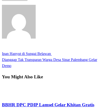
View all posts
Previous
Ipan Hanyut di Sungai Belawan
Navigasi
Post
Next
Dianggap Tak Transparan Warga Desa Sinar Palembang Gelar
pos
Post
Demo
You Might Also Like
Lampung Selatan
BBHR DPC PDIP Lamsel Gelar Khitan Gratis