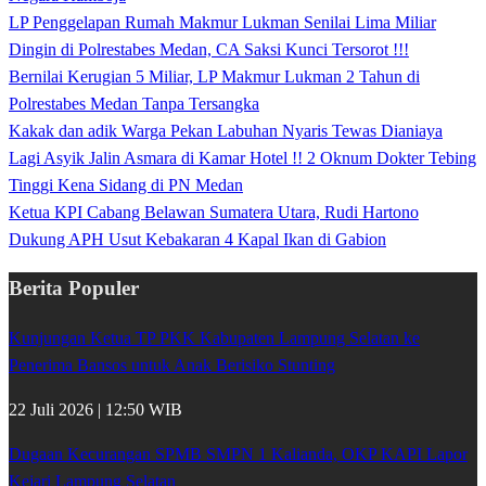
LP Penggelapan Rumah Makmur Lukman Senilai Lima Miliar
Dingin di Polrestabes Medan, CA Saksi Kunci Tersorot !!!
Bernilai Kerugian 5 Miliar, LP Makmur Lukman 2 Tahun di
Polrestabes Medan Tanpa Tersangka
Kakak dan adik Warga Pekan Labuhan Nyaris Tewas Dianiaya
Lagi Asyik Jalin Asmara di Kamar Hotel !! 2 Oknum Dokter Tebing
Tinggi Kena Sidang di PN Medan
Ketua KPI Cabang Belawan Sumatera Utara, Rudi Hartono
Dukung APH Usut Kebakaran 4 Kapal Ikan di Gabion
Berita Populer
Kunjungan Ketua TP PKK Kabupaten Lampung Selatan ke
Penerima Bansos untuk Anak Berisiko Stunting
22 Juli 2026 | 12:50 WIB
Dugaan Kecurangan SPMB SMPN 1 Kalianda, OKP KAPI Lapor
Kejari Lampung Selatan