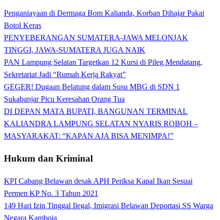
Penganiayaan di Dermaga Bom Kalianda, Korban Dihajar Pakai
Botol Keras
PENYEBERANGAN SUMATERA-JAWA MELONJAK
TINGGI, JAWA-SUMATERA JUGA NAIK
PAN Lampung Selatan Targetkan 12 Kursi di Pileg Mendatang,
Sekretariat Jadi “Rumah Kerja Rakyat”
GEGER! Dugaan Belatung dalam Susu MBG di SDN 1
Sukabanjar Picu Keresahan Orang Tua
DI DEPAN MATA BUPATI, BANGUNAN TERMINAL
KALIANDRA LAMPUNG SELATAN NYARIS ROBOH –
MASYARAKAT: “KAPAN AJA BISA MENIMPA!”
Hukum dan Kriminal
KPI Cabang Belawan desak APH Periksa Kapal Ikan Sesuai
Permen KP No. 3 Tahun 2021
149 Hari Izin Tinggal Ilegal, Imigrasi Belawan Deportasi SS Warga
Negara Kamboja