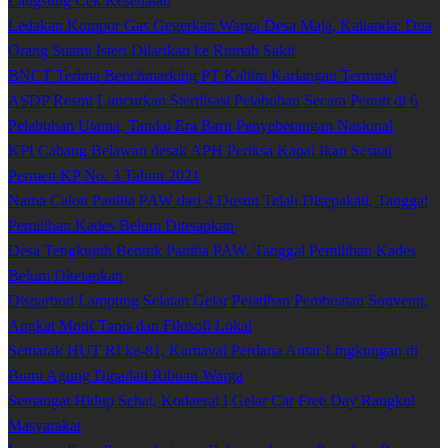
Langsung Cek Kesehatan
Ledakan Kompor Gas Gegerkan Warga Desa Maja, Kalianda: Dua
Orang Suami Isteri Dilarikan ke Rumah Sakit
BNCT Terima Benchmarking PT Kaltim Kariangau Terminal
ASDP Resmi Luncurkan Sterilisasi Pelabuhan Secara Penuh di 6
Pelabuhan Utama, Tandai Era Baru Penyeberangan Nasional
KPI Cabang Belawan desak APH Periksa Kapal Ikan Sesuai
Permen KP No. 3 Tahun 2021
Nama Calon Panitia PAW dari 4 Dusun Telah Disepakati, Tanggal
Pemilihan Kades Belum Ditetapkan
Desa Tengkujuh Bentuk Panitia PAW, Tanggal Pemilihan Kades
Belum Ditetapkan
Disparbud Lampung Selatan Gelar Pelatihan Pembuatan Souvenir,
Angkat Motif Tapis dan Filosofi Lokal
Semarak HUT RI ke-81, Karnaval Perdana Antar Lingkungan di
Bumi Agung Dipadati Ribuan Warga
Semangat Hidup Sehat, Kodaeral I Gelar Car Free Day Rangkul
Masyarakat