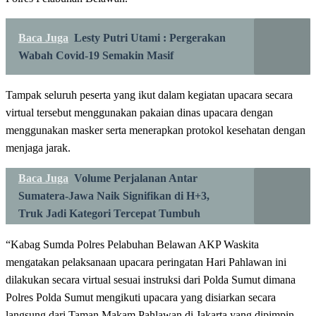
Baca Juga
Lesty Putri Utami : Pergerakan
Wabah Covid-19 Semakin Masif
Tampak seluruh peserta yang ikut dalam kegiatan upacara secara
virtual tersebut menggunakan pakaian dinas upacara dengan
menggunakan masker serta menerapkan protokol kesehatan dengan
menjaga jarak.
Baca Juga
Volume Perjalanan Antar
Sumatera-Jawa Naik Signifikan di H+3,
Truk Jadi Kategori Tercepat Tumbuh
“Kabag Sumda Polres Pelabuhan Belawan AKP Waskita
mengatakan pelaksanaan upacara peringatan Hari Pahlawan ini
dilakukan secara virtual sesuai instruksi dari Polda Sumut dimana
Polres Polda Sumut mengikuti upacara yang disiarkan secara
langsung dari Taman Makam Pahlawan di Jakarta yang dipimpin