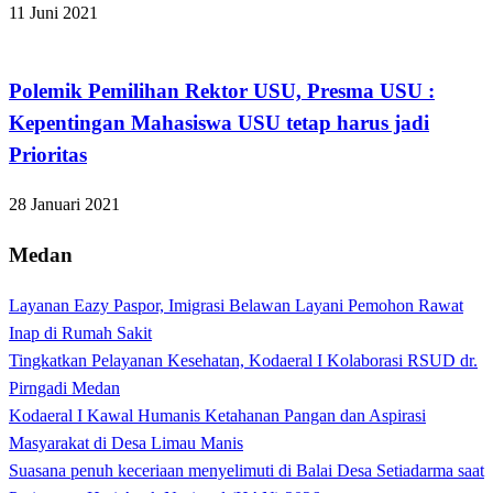
11 Juni 2021
Apakabar INDONESIA
Polemik Pemilihan Rektor USU, Presma USU :
Kepentingan Mahasiswa USU tetap harus jadi
Prioritas
28 Januari 2021
Medan
Layanan Eazy Paspor, Imigrasi Belawan Layani Pemohon Rawat
Inap di Rumah Sakit
Tingkatkan Pelayanan Kesehatan, Kodaeral I Kolaborasi RSUD dr.
Pirngadi Medan‎
Kodaeral I Kawal Humanis Ketahanan Pangan dan Aspirasi
Masyarakat di Desa Limau Manis
Suasana penuh keceriaan menyelimuti di Balai Desa Setiadarma saat