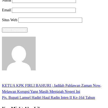
Nama
Email
Situs Web
View all posts
Previous
KETUA KPK FIRLI BAHURI ; Jadilah Pahlawan Zaman Now,
Navigasi
Post
Melawan Korupsi Yang Masih Menjajah Negeri Ini
pos
Next
Pjs. Bupati Lamsel Hadiri Haul Radin Inten II Ke-164 Tahun
Post