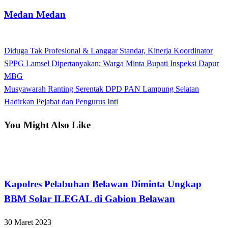
Medan Medan
View all posts
Previous
Diduga Tak Profesional & Langgar Standar, Kinerja Koordinator
Navigasi
Post
SPPG Lamsel Dipertanyakan; Warga Minta Bupati Inspeksi Dapur
pos
MBG
Next
Musyawarah Ranting Serentak DPD PAN Lampung Selatan
Post
Hadirkan Pejabat dan Pengurus Inti
You Might Also Like
Hukum dan Kriminal
Kapolres Pelabuhan Belawan Diminta Ungkap
BBM Solar ILEGAL di Gabion Belawan
30 Maret 2023