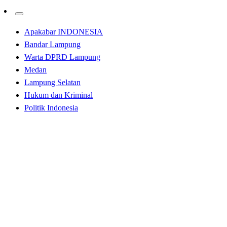
Apakabar INDONESIA
Bandar Lampung
Warta DPRD Lampung
Medan
Lampung Selatan
Hukum dan Kriminal
Politik Indonesia
Homepage
Bisnis
PT Prima Indonesia Logistik Lepas Tugas Peserta
Magang Kementerian Ketenagakerjaan RI Batch II
Bisnis
Medan