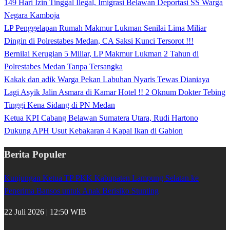
149 Hari Izin Tinggal Ilegal, Imigrasi Belawan Deportasi SS Warga
Negara Kamboja
LP Penggelapan Rumah Makmur Lukman Senilai Lima Miliar
Dingin di Polrestabes Medan, CA Saksi Kunci Tersorot !!!
Bernilai Kerugian 5 Miliar, LP Makmur Lukman 2 Tahun di
Polrestabes Medan Tanpa Tersangka
Kakak dan adik Warga Pekan Labuhan Nyaris Tewas Dianiaya
Lagi Asyik Jalin Asmara di Kamar Hotel !! 2 Oknum Dokter Tebing
Tinggi Kena Sidang di PN Medan
Ketua KPI Cabang Belawan Sumatera Utara, Rudi Hartono
Dukung APH Usut Kebakaran 4 Kapal Ikan di Gabion
Berita Populer
Kunjungan Ketua TP PKK Kabupaten Lampung Selatan ke
Penerima Bansos untuk Anak Berisiko Stunting
22 Juli 2026 | 12:50 WIB