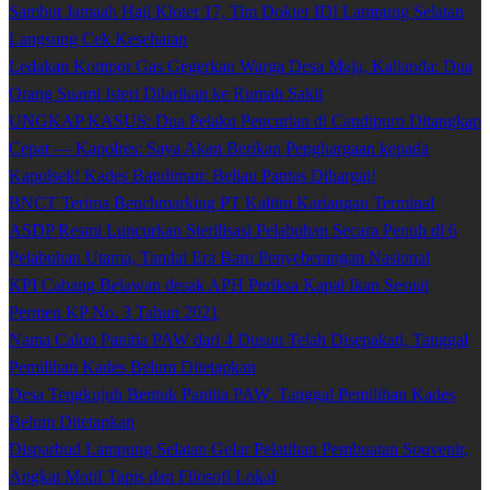
Sambut Jamaah Haji Kloter 17, Tim Dokter IDI Lampung Selatan
Langsung Cek Kesehatan
Ledakan Kompor Gas Gegerkan Warga Desa Maja, Kalianda: Dua
Orang Suami Isteri Dilarikan ke Rumah Sakit
UNGKAP KASUS: Dua Pelaku Pencurian di Candipuro Ditangkap
Cepat — Kapolres: Saya Akan Berikan Penghargaan kepada
Kapolsek! Kades Batuliman: Beliau Pantas Dihargai!
BNCT Terima Benchmarking PT Kaltim Kariangau Terminal
ASDP Resmi Luncurkan Sterilisasi Pelabuhan Secara Penuh di 6
Pelabuhan Utama, Tandai Era Baru Penyeberangan Nasional
KPI Cabang Belawan desak APH Periksa Kapal Ikan Sesuai
Permen KP No. 3 Tahun 2021
Nama Calon Panitia PAW dari 4 Dusun Telah Disepakati, Tanggal
Pemilihan Kades Belum Ditetapkan
Desa Tengkujuh Bentuk Panitia PAW, Tanggal Pemilihan Kades
Belum Ditetapkan
Disparbud Lampung Selatan Gelar Pelatihan Pembuatan Souvenir,
Angkat Motif Tapis dan Filosofi Lokal