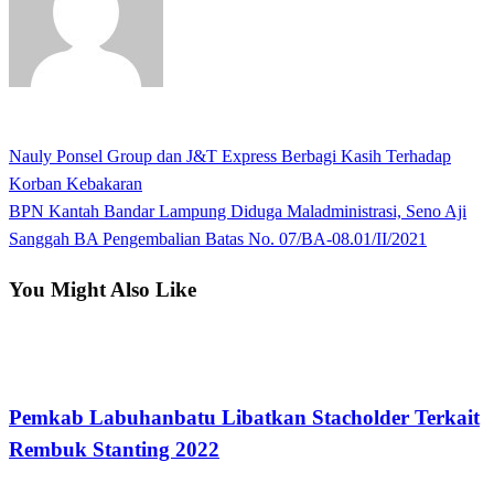
View all posts
Previous
Nauly Ponsel Group dan J&T Express Berbagi Kasih Terhadap
Navigasi
Post
Korban Kebakaran
pos
Next
BPN Kantah Bandar Lampung Diduga Maladministrasi, Seno Aji
Post
Sanggah BA Pengembalian Batas No. 07/BA-08.01/II/2021
You Might Also Like
Apakabar INDONESIA
Pemkab Labuhanbatu Libatkan Stacholder Terkait
Rembuk Stanting 2022