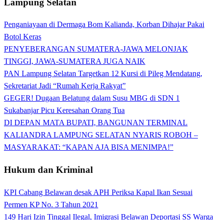
Lampung Selatan
Penganiayaan di Dermaga Bom Kalianda, Korban Dihajar Pakai
Botol Keras
PENYEBERANGAN SUMATERA-JAWA MELONJAK
TINGGI, JAWA-SUMATERA JUGA NAIK
PAN Lampung Selatan Targetkan 12 Kursi di Pileg Mendatang,
Sekretariat Jadi “Rumah Kerja Rakyat”
GEGER! Dugaan Belatung dalam Susu MBG di SDN 1
Sukabanjar Picu Keresahan Orang Tua
DI DEPAN MATA BUPATI, BANGUNAN TERMINAL
KALIANDRA LAMPUNG SELATAN NYARIS ROBOH –
MASYARAKAT: “KAPAN AJA BISA MENIMPA!”
Hukum dan Kriminal
KPI Cabang Belawan desak APH Periksa Kapal Ikan Sesuai
Permen KP No. 3 Tahun 2021
149 Hari Izin Tinggal Ilegal, Imigrasi Belawan Deportasi SS Warga