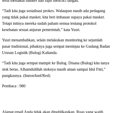
serta memakai masker dan rajin mencuci tangan.
“Tadi kita juga sosialisasi prokes. Walaupun masih ada pedagang
yang tidak pakai masker, kita beri imbauan supaya pakai masker.
Tetapi intinya mereka sudah paham semua tentang protokol
kesehatan sesuai anjuran pemerintah,” kata Yusri.
Yusri menambahkan, selain melakukan monitoring ke sejumlah
pasar tradisional, pihaknya juga sempat meninjau ke Gudang Badan
Urusan Logistik (Bulog) Kalianda.
“Tadi kita juga sempat mampir ke Bulog. Disana (Bulog) kita tanya
stok beras. Alhamdulillah stoknya masih aman sampai Idul Fitri,”
pungkasnya. (Imron/kmf/Red)
Pembaca :
980
LEAVE A RESPONSE
Alamat email Anda tidak akan dipublikasikan.
Ruas yang wajib