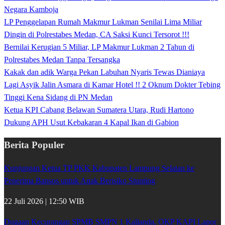
Negara Kamboja
LP Penggelapan Rumah Makmur Lukman Senilai Lima Miliar
Dingin di Polrestabes Medan, CA Saksi Kunci Tersorot !!!
Bernilai Kerugian 5 Miliar, LP Makmur Lukman 2 Tahun di
Polrestabes Medan Tanpa Tersangka
Kakak dan adik Warga Pekan Labuhan Nyaris Tewas Dianiaya
Lagi Asyik Jalin Asmara di Kamar Hotel !! 2 Oknum Dokter Tebing
Tinggi Kena Sidang di PN Medan
Ketua KPI Cabang Belawan Sumatera Utara, Rudi Hartono
Dukung APH Usut Kebakaran 4 Kapal Ikan di Gabion
Berita Populer
Kunjungan Ketua TP PKK Kabupaten Lampung Selatan ke
Penerima Bansos untuk Anak Berisiko Stunting
22 Juli 2026 | 12:50 WIB
Dugaan Kecurangan SPMB SMPN 1 Kalianda, OKP KAPI Lapor