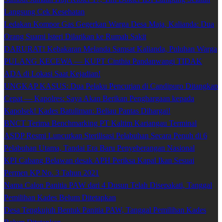
Langsung Cek Kesehatan
Ledakan Kompor Gas Gegerkan Warga Desa Maja, Kalianda: Dua
Orang Suami Isteri Dilarikan ke Rumah Sakit
DARURAT! Kebakaran Melanda Samsat Kalianda, Puluhan Warga
PULANG KECEWA — KUPT Cinthia Pandanwangi TIDAK
ADA di Lokasi Saat Kejadian!
UNGKAP KASUS: Dua Pelaku Pencurian di Candipuro Ditangkap
Cepat — Kapolres: Saya Akan Berikan Penghargaan kepada
Kapolsek! Kades Batuliman: Beliau Pantas Dihargai!
BNCT Terima Benchmarking PT Kaltim Kariangau Terminal
ASDP Resmi Luncurkan Sterilisasi Pelabuhan Secara Penuh di 6
Pelabuhan Utama, Tandai Era Baru Penyeberangan Nasional
KPI Cabang Belawan desak APH Periksa Kapal Ikan Sesuai
Permen KP No. 3 Tahun 2021
Nama Calon Panitia PAW dari 4 Dusun Telah Disepakati, Tanggal
Pemilihan Kades Belum Ditetapkan
Desa Tengkujuh Bentuk Panitia PAW, Tanggal Pemilihan Kades