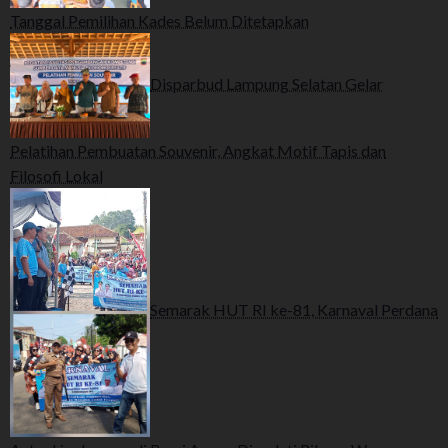
Tanggal Pemilihan Kades Belum Ditetapkan
Disparbud Lampung Selatan Gelar
Pelatihan Pembuatan Souvenir, Angkat Motif Tapis dan
Filosofi Lokal
Semarak HUT RI ke-81, Karnaval Perdana