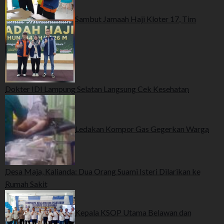
Sambut Jamaah Haji Kloter 17, Tim
Dokter IDI Lampung Selatan Langsung Cek Kesehatan
Ledakan Kompor Gas Gegerkan Warga
Desa Maja, Kalianda: Dua Orang Suami Isteri Dilarikan ke
Rumah Sakit
Kepala KSOP Utama Belawan dan