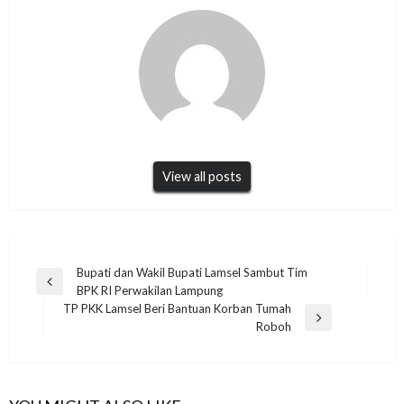
View all posts
Navigasi
Bupati dan Wakil Bupati Lamsel Sambut Tim
Previous
BPK RI Perwakilan Lampung
pos
Post
TP PKK Lamsel Beri Bantuan Korban Tumah
Next
Roboh
Post