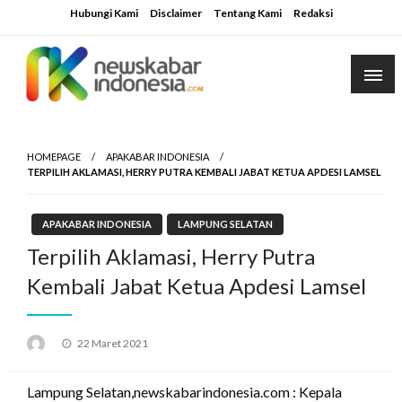
Skip
Hubungi Kami
Disclaimer
Tentang Kami
Redaksi
to
content
HOMEPAGE
APAKABAR INDONESIA
TERPILIH AKLAMASI, HERRY PUTRA KEMBALI JABAT KETUA APDESI LAMSEL
APAKABAR INDONESIA
LAMPUNG SELATAN
Terpilih Aklamasi, Herry Putra
Kembali Jabat Ketua Apdesi Lamsel
Posted
22 Maret 2021
on
Lampung Selatan,newskabarindonesia.com : Kepala