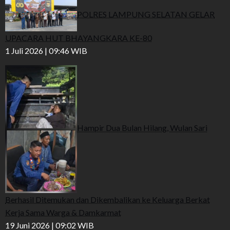
POLRES LAMPUNG SELATAN GELAR
UPACARA HUT BHAYANGKARA KE-80
1 Juli 2026 | 09:46 WIB
Hampir Dua Bulan Hilang, Wulan Sari
Berhasil Ditemukan dan Dikembalikan ke Keluarga Berkat
Kerja Sama Warga & Damkarmat
19 Juni 2026 | 09:02 WIB