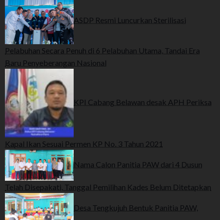
ASDP Resmi Luncurkan Sterilisasi
Pelabuhan Secara Penuh di 6 Pelabuhan Utama, Tandai Era
Baru Penyeberangan Nasional
KPI Cabang Belawan desak APH Periksa
Kapal Ikan Sesuai Permen KP No. 3 Tahun 2021
Nama Calon Panitia PAW dari 4 Dusun
Telah Disepakati, Tanggal Pemilihan Kades Belum Ditetapkan
Desa Tengkujuh Bentuk Panitia PAW,