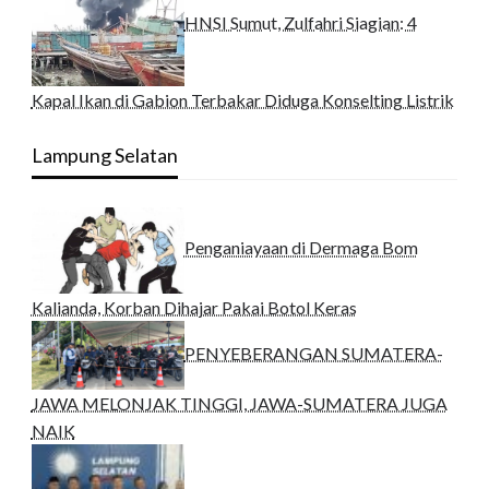
HNSI Sumut, Zulfahri Siagian: 4
Kapal Ikan di Gabion Terbakar Diduga Konselting Listrik
Lampung Selatan
Penganiayaan di Dermaga Bom
Kalianda, Korban Dihajar Pakai Botol Keras
PENYEBERANGAN SUMATERA-
JAWA MELONJAK TINGGI, JAWA-SUMATERA JUGA
NAIK