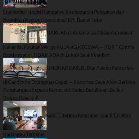
Stekholder Hadiri Kampanye Keselamatan Pelayaran dan
Resmikan Kantor Operasional KPI Danau Toba
DARURAT! Kebakaran Melanda Samsat
Kalianda, Puluhan Warga PULANG KECEWA — KUPT Cinthia
Pandanwangi TIDAK ADA di Lokasi Saat Kejadian!
UNGKAP KASUS: Dua Pelaku Pencurian
di Candipuro Ditangkap Cepat — Kapolres: Saya Akan Berikan
Penghargaan kepada Kapolsek! Kades Batuliman: Beliau
Pantas Dihargai!
BNCT Terima Benchmarking PT Kaltim
Kariangau Terminal