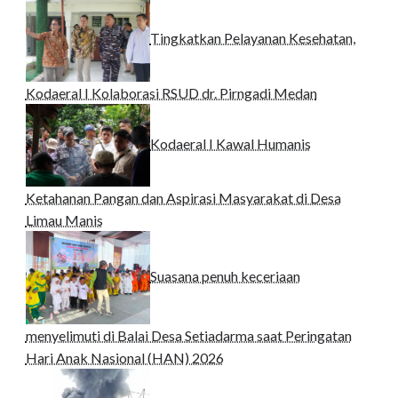
Tingkatkan Pelayanan Kesehatan,
Kodaeral I Kolaborasi RSUD dr. Pirngadi Medan‎
Kodaeral I Kawal Humanis
Ketahanan Pangan dan Aspirasi Masyarakat di Desa
Limau Manis
Suasana penuh keceriaan
menyelimuti di Balai Desa Setiadarma saat Peringatan
Hari Anak Nasional (HAN) 2026