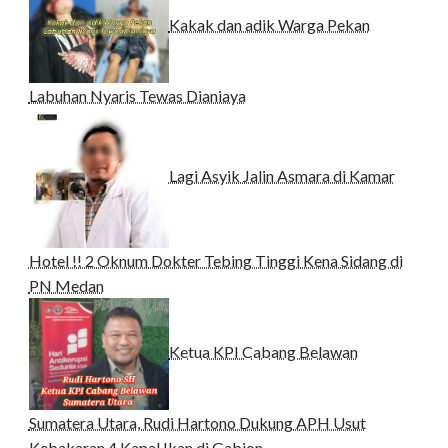
Kakak dan adik Warga Pekan
Labuhan Nyaris Tewas Dianiaya
Lagi Asyik Jalin Asmara di Kamar
Hotel !! 2 Oknum Dokter Tebing Tinggi Kena Sidang di
PN Medan
Ketua KPI Cabang Belawan
Sumatera Utara, Rudi Hartono Dukung APH Usut
Kebakaran 4 Kapal Ikan di Gabion