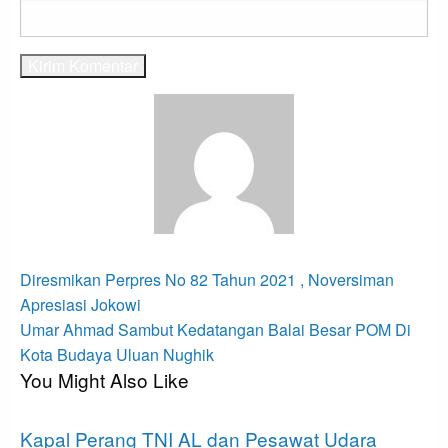
View all posts
Navigasi
Previous
Diresmikan Perpres No 82 Tahun 2021 , Noversiman
Post
pos
Apresiasi Jokowi
Next
Umar Ahmad Sambut Kedatangan Balai Besar POM Di
Post
Kota Budaya Uluan Nughik
You Might Also Like
ADVETORIAL
Kapal Perang TNI AL dan Pesawat Udara