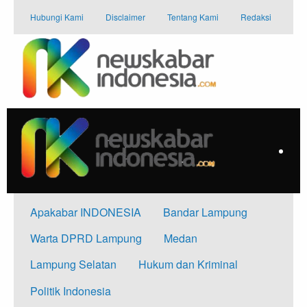
Skip
Hubungi Kami
Disclaimer
Tentang Kami
Redaksi
to
content
Apakabar INDONESIA
Bandar Lampung
Warta DPRD Lampung
Medan
Lampung Selatan
Hukum dan Kriminal
Politik Indonesia