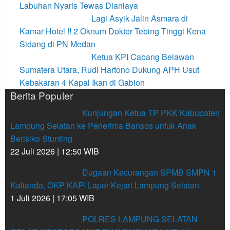
Labuhan Nyaris Tewas Dianiaya
Lagi Asyik Jalin Asmara di
Kamar Hotel !! 2 Oknum Dokter Tebing Tinggi Kena
Sidang di PN Medan
Ketua KPI Cabang Belawan
Sumatera Utara, Rudi Hartono Dukung APH Usut
Kebakaran 4 Kapal Ikan di Gabion
Berita Populer
Kunjungan Ketua TP PKK Kabupaten
Lampung Selatan ke Penerima Bansos untuk Anak
Berisiko Stunting
22 Juli 2026 | 12:50 WIB
Dugaan Kecurangan SPMB SMPN 1
Kalianda, OKP KAPI Lapor Kejari Lampung Selatan
1 Juli 2026 | 17:05 WIB
POLRES LAMPUNG SELATAN