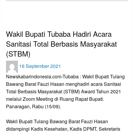
HOMEPAGE
ADVETORIAL
WAKIL BUPATI TUBABA HADIRI ACARA SANITASI TOTAL BERBASIS
MASYARAKAT (STBM)
ADVETORIAL
Wakil Bupati Tubaba Hadiri Acara
Sanitasi Total Berbasis Masyarakat
(STBM)
Posted
16 September 2021
on
Newskabarindonesia.com-Tubaba : Wakil Bupati Tulang
Bawang Barat Fauzi Hasan menghadiri acara Sanitasi
Total Berbasis Masyarakat (STBM) Award Tahun 2021
melalui Zoom Meeting di Ruang Rapat Bupati.
Panaragan, Rabu (15/09).
Wakil Bupati Tulang Bawang Barat Fauzi Hasan
didampingi Kadis Kesehatan, Kadis DPMT, Sekretaris