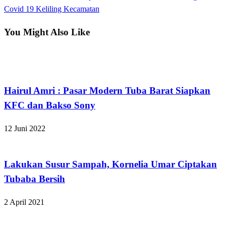
pos
Post
Covid 19 Keliling Kecamatan
You Might Also Like
Tulangbawang Barat
Hairul Amri : Pasar Modern Tuba Barat Siapkan
KFC dan Bakso Sony
12 Juni 2022
ADVETORIAL
Lakukan Susur Sampah, Kornelia Umar Ciptakan
Tubaba Bersih
2 April 2021
ADVETORIAL