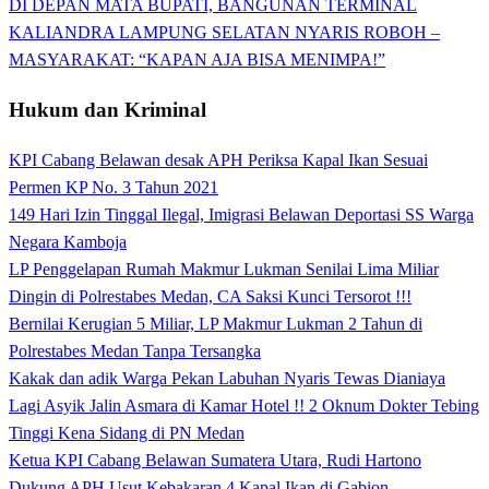
DI DEPAN MATA BUPATI, BANGUNAN TERMINAL
KALIANDRA LAMPUNG SELATAN NYARIS ROBOH –
MASYARAKAT: “KAPAN AJA BISA MENIMPA!”
Hukum dan Kriminal
KPI Cabang Belawan desak APH Periksa Kapal Ikan Sesuai
Permen KP No. 3 Tahun 2021
149 Hari Izin Tinggal Ilegal, Imigrasi Belawan Deportasi SS Warga
Negara Kamboja
LP Penggelapan Rumah Makmur Lukman Senilai Lima Miliar
Dingin di Polrestabes Medan, CA Saksi Kunci Tersorot !!!
Bernilai Kerugian 5 Miliar, LP Makmur Lukman 2 Tahun di
Polrestabes Medan Tanpa Tersangka
Kakak dan adik Warga Pekan Labuhan Nyaris Tewas Dianiaya
Lagi Asyik Jalin Asmara di Kamar Hotel !! 2 Oknum Dokter Tebing
Tinggi Kena Sidang di PN Medan
Ketua KPI Cabang Belawan Sumatera Utara, Rudi Hartono
Dukung APH Usut Kebakaran 4 Kapal Ikan di Gabion