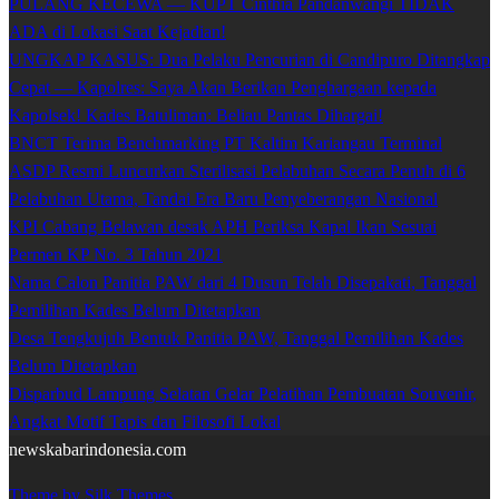
PULANG KECEWA — KUPT Cinthia Pandanwangi TIDAK
ADA di Lokasi Saat Kejadian!
UNGKAP KASUS: Dua Pelaku Pencurian di Candipuro Ditangkap
Cepat — Kapolres: Saya Akan Berikan Penghargaan kepada
Kapolsek! Kades Batuliman: Beliau Pantas Dihargai!
BNCT Terima Benchmarking PT Kaltim Kariangau Terminal
ASDP Resmi Luncurkan Sterilisasi Pelabuhan Secara Penuh di 6
Pelabuhan Utama, Tandai Era Baru Penyeberangan Nasional
KPI Cabang Belawan desak APH Periksa Kapal Ikan Sesuai
Permen KP No. 3 Tahun 2021
Nama Calon Panitia PAW dari 4 Dusun Telah Disepakati, Tanggal
Pemilihan Kades Belum Ditetapkan
Desa Tengkujuh Bentuk Panitia PAW, Tanggal Pemilihan Kades
Belum Ditetapkan
Disparbud Lampung Selatan Gelar Pelatihan Pembuatan Souvenir,
Angkat Motif Tapis dan Filosofi Lokal
newskabarindonesia.com
Theme by Silk Themes