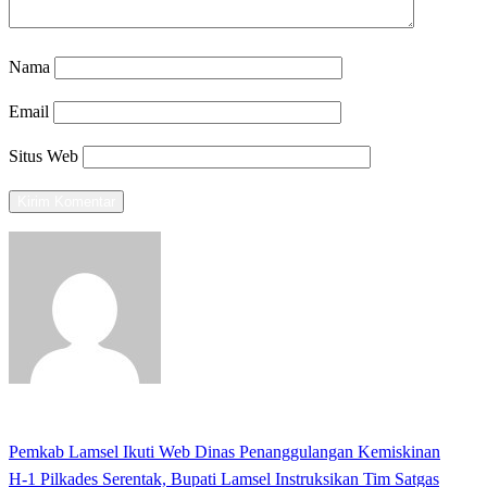
Nama
Email
Situs Web
View all posts
Previous
Pemkab Lamsel Ikuti Web Dinas Penanggulangan Kemiskinan
Navigasi
Post
Next
H-1 Pilkades Serentak, Bupati Lamsel Instruksikan Tim Satgas